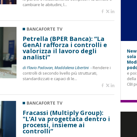
cambiare le abitudini, l...
BANCAFORTE TV
Petrella (BPER Banca): “La
GenAI rafforza i controlli e
valorizza il lavoro degli
News
analisti”
sola
Modi
podc
di Flavio Padovan, Maddalena Libertini -
Rendere i
controlli di secondo livello più strutturati,
e poi
standardizzati e capaci di le...
della
CBI p
BANCAFORTE TV
Fracassi (Multiply Group):
"L’AI va progettata dentro i
processi, insieme ai
controlli”