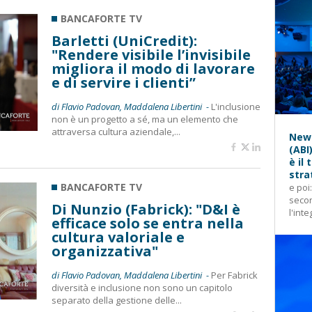
BANCAFORTE TV
Barletti (UniCredit):
"Rendere visibile l’invisibile
migliora il modo di lavorare
e di servire i clienti”
di Flavio Padovan, Maddalena Libertini -
L'inclusione
non è un progetto a sé, ma un elemento che
attraversa cultura aziendale,...
News
(ABI
è il
stra
BANCAFORTE TV
e poi
secon
Di Nunzio (Fabrick): "D&I è
l'inte
efficace solo se entra nella
cultura valoriale e
organizzativa"
di Flavio Padovan, Maddalena Libertini -
Per Fabrick
diversità e inclusione non sono un capitolo
separato della gestione delle...