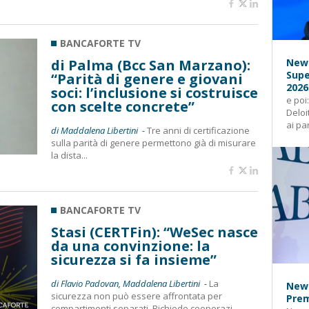
BANCAFORTE TV
di Palma (Bcc San Marzano):
News
Supe
“Parità di genere e giovani
2026
soci: l’inclusione si costruisce
e poi
con scelte concrete”
Deloi
ai pa
di Maddalena Libertini -
Tre anni di certificazione
sulla parità di genere permettono già di misurare
la dista...
BANCAFORTE TV
Stasi (CERTFin): “WeSec nasce
da una convinzione: la
sicurezza si fa insieme”
di Flavio Padovan, Maddalena Libertini -
La
News
sicurezza non può essere affrontata per
Prem
compartimenti separati. Richiede cooperazi...