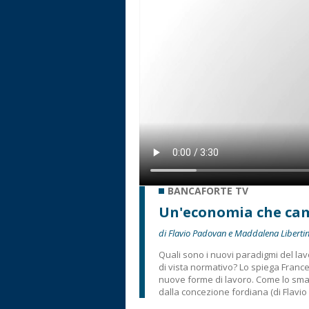
BANCAFORTE TV
Un'economia che ca
di Flavio Padovan e Maddalena Libertin
Quali sono i nuovi paradigmi del la
di vista normativo? Lo spiega Franc
nuove forme di lavoro. Come lo smart
dalla concezione fordiana (di Flavi