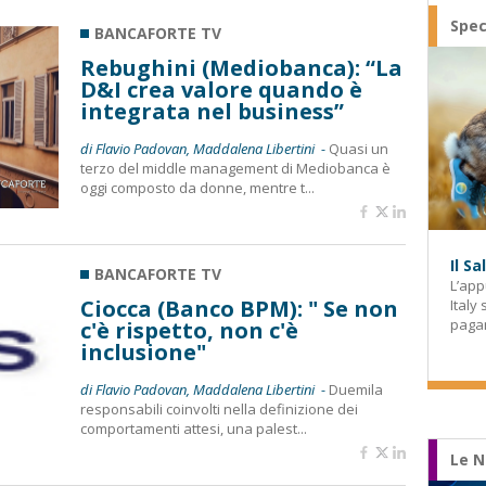
Spec
BANCAFORTE TV
Rebughini (Mediobanca): “La
D&I crea valore quando è
integrata nel business”
di Flavio Padovan, Maddalena Libertini -
Quasi un
terzo del middle management di Mediobanca è
oggi composto da donne, mentre t...
Il S
BANCAFORTE TV
L’app
Ciocca (Banco BPM): " Se non
Italy
paga
c'è rispetto, non c'è
inclusione"
di Flavio Padovan, Maddalena Libertini -
Duemila
responsabili coinvolti nella definizione dei
comportamenti attesi, una palest...
Le N