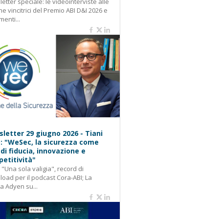
etter speciale: le videointerviste alle
e vincitrici del Premio ABI D&I 2026 e
menti...
letter 29 giugno 2026 - Tiani
): "WeSec, la sicurezza come
 di fiducia, innovazione e
etitività"
: "Una sola valigia", record di
oad per il podcast Cora-ABI; La
ca Adyen su...