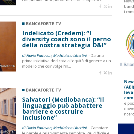
Newsl
banch
i com
BANCAFORTE TV
Indelicato (Credem): “I
diversity coach sono il perno
della nostra strategia D&I”
di Flavio Padovan, Maddalena Libertini -
Da una
prima iniziativa dedicata all’equità di genere a un
modello che coinvolge l’in...
News
(ABI
BANCAFORTE TV
leva
comp
Salvatori (Mediobanca): “Il
e poi
linguaggio può abbattere
downl
barriere e costruire
ricer
inclusione”
di Flavio Padovan, Maddalena Libertini -
Cambiare
le parole è relativamente semplice. Più difficile è