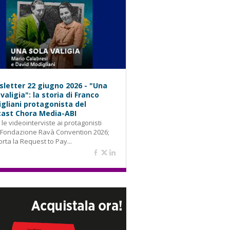
letter 22 giugno 2026 - "Una
 valigia": la storia di Franco
gliani protagonista del
ast Chora Media-ABI
: le videointerviste ai protagonisti
 Fondazione Ravà Convention 2026;
orta la Request to Pay...