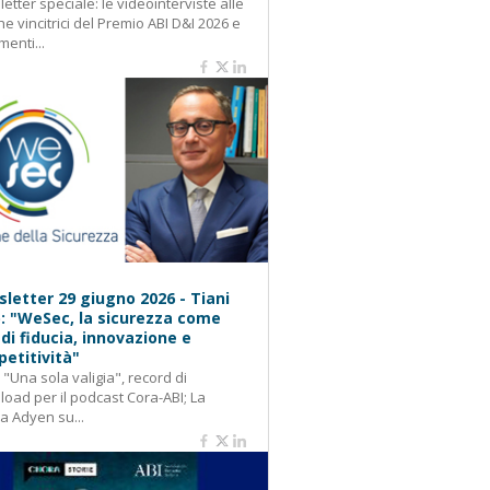
etter speciale: le videointerviste alle
e vincitrici del Premio ABI D&I 2026 e
menti...
letter 29 giugno 2026 - Tiani
): "WeSec, la sicurezza come
 di fiducia, innovazione e
etitività"
: "Una sola valigia", record di
oad per il podcast Cora-ABI; La
ca Adyen su...