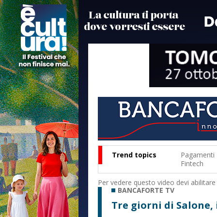
Trend topics
Pagamenti
Fintech
Per vedere questo video devi abilitare
BANCAFORTE TV
Tre giorni di Salone,