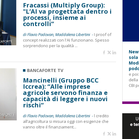
Fracassi (Multiply Group):
"L’AI va progettata dentro i
processi, insieme ai
controlli”
di Flavio Padovan, Maddalena Libertini -
I proof of
concept realizzati con l'AI funzionano. Spesso
sorprendono per la qualità ...
News
sola
Modi
podc
BANCAFORTE TV
e poi
Mancinelli (Gruppo BCC
della
Iccrea): “Alle imprese
CBI p
agricole servono finanza e
capacità di leggere i nuovi
rischi”
di Flavio Padovan, Maddalena Libertini -
l credito
all’agricoltura si misura oggi con esigenze che
vanno oltre il finanziament...