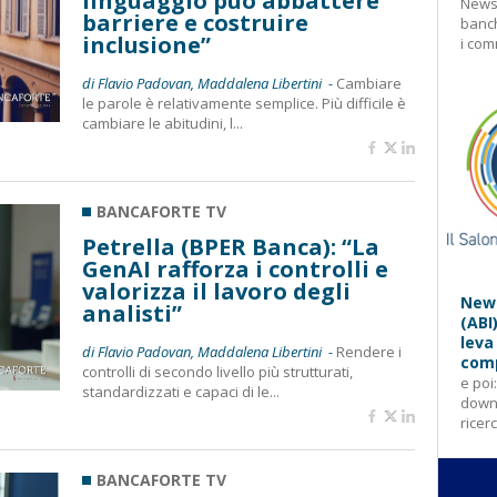
linguaggio può abbattere
Newsl
barriere e costruire
banch
inclusione”
i com
di Flavio Padovan, Maddalena Libertini -
Cambiare
le parole è relativamente semplice. Più difficile è
cambiare le abitudini, l...
BANCAFORTE TV
Petrella (BPER Banca): “La
GenAI rafforza i controlli e
valorizza il lavoro degli
News
analisti”
(ABI
leva
di Flavio Padovan, Maddalena Libertini -
Rendere i
comp
controlli di secondo livello più strutturati,
e poi
standardizzati e capaci di le...
downl
ricer
BANCAFORTE TV