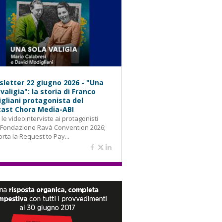
letter 22 giugno 2026 - "Una
 valigia": la storia di Franco
gliani protagonista del
ast Chora Media-ABI
: le videointerviste ai protagonisti
 Fondazione Ravà Convention 2026;
orta la Request to Pay...