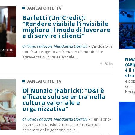
BANCAFORTE TV
Barletti (UniCredit):
"Rendere visibile l’invisibile
migliora il modo di lavorare
e di servire i clienti”
di Flavio Padovan, Maddalena Libertini -
L'inclusione
non è un progetto a sé, ma un elemento che
attraversa cultura aziendale,...
News
(ABI
è il
stra
BANCAFORTE TV
e poi
secon
Di Nunzio (Fabrick): "D&I è
l'inte
efficace solo se entra nella
cultura valoriale e
organizzativa"
di Flavio Padovan, Maddalena Libertini -
Per Fabrick
diversità e inclusione non sono un capitolo
separato della gestione delle...