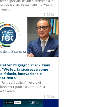
etter speciale: le videointerviste alle
e vincitrici del Premio ABI D&I 2026 e
menti...
letter 29 giugno 2026 - Tiani
): "WeSec, la sicurezza come
 di fiducia, innovazione e
etitività"
: "Una sola valigia", record di
oad per il podcast Cora-ABI; La
ca Adyen su...