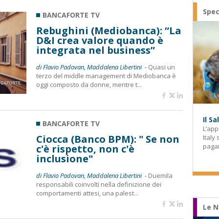
Spec
BANCAFORTE TV
Rebughini (Mediobanca): “La
D&I crea valore quando è
integrata nel business”
di Flavio Padovan, Maddalena Libertini -
Quasi un
terzo del middle management di Mediobanca è
oggi composto da donne, mentre t...
Il S
BANCAFORTE TV
L’app
Ciocca (Banco BPM): " Se non
Italy
paga
c'è rispetto, non c'è
inclusione"
di Flavio Padovan, Maddalena Libertini -
Duemila
responsabili coinvolti nella definizione dei
comportamenti attesi, una palest...
Le N