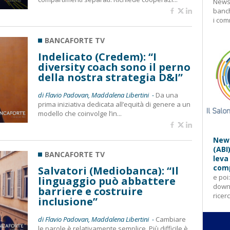
Newsl
banch
i com
BANCAFORTE TV
Indelicato (Credem): “I
diversity coach sono il perno
della nostra strategia D&I”
di Flavio Padovan, Maddalena Libertini -
Da una
prima iniziativa dedicata all’equità di genere a un
modello che coinvolge l’in...
News
(ABI
BANCAFORTE TV
leva
comp
Salvatori (Mediobanca): “Il
e poi
linguaggio può abbattere
downl
barriere e costruire
ricer
inclusione”
di Flavio Padovan, Maddalena Libertini -
Cambiare
le parole è relativamente semplice. Più difficile è