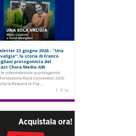
letter 22 giugno 2026 - "Una
 valigia": la storia di Franco
gliani protagonista del
ast Chora Media-ABI
: le videointerviste ai protagonisti
 Fondazione Ravà Convention 2026;
orta la Request to Pay...