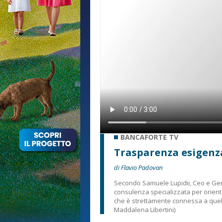
BANCAFORTE TV
Trasparenza esigenz
di Flavio Padovan
Secondo Samuele Lupidii, Ceo e Gene
consulenza specializzata per orienta
che è strettamente connessa a quell
Maddalena Libertini)