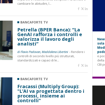
cambiare le abitudini, l...
BANCAFORTE TV
Petrella (BPER Banca): “La
GenAI rafforza i controlli e
valorizza il lavoro degli
News
analisti”
sola
Modi
podc
di Flavio Padovan, Maddalena Libertini -
Rendere i
controlli di secondo livello più strutturati,
e poi
standardizzati e capaci di le...
della
CBI p
BANCAFORTE TV
Fracassi (Multiply Group):
"L’AI va progettata dentro i
processi, insieme ai
controlli”