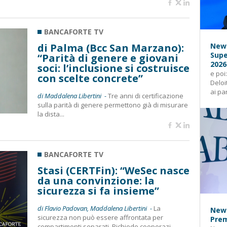
BANCAFORTE TV
di Palma (Bcc San Marzano):
News
Supe
“Parità di genere e giovani
2026
soci: l’inclusione si costruisce
e poi
con scelte concrete”
Deloi
ai pa
di Maddalena Libertini -
Tre anni di certificazione
sulla parità di genere permettono già di misurare
la dista...
BANCAFORTE TV
Stasi (CERTFin): “WeSec nasce
da una convinzione: la
sicurezza si fa insieme”
di Flavio Padovan, Maddalena Libertini -
La
News
sicurezza non può essere affrontata per
Prem
compartimenti separati. Richiede cooperazi...