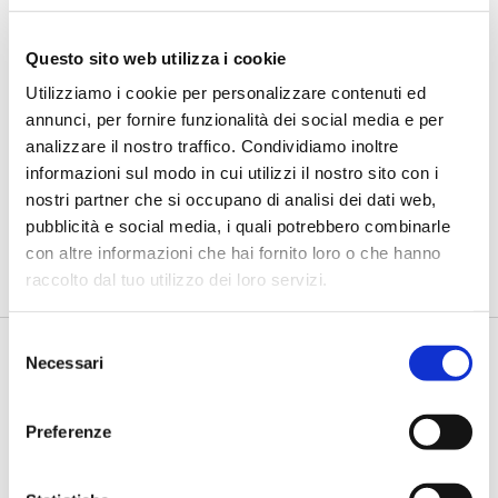
Questo sito web utilizza i cookie
Utilizziamo i cookie per personalizzare contenuti ed
BANCAFORTE TV
annunci, per fornire funzionalità dei social media e per
Fracassi (Multiply Group): "L’AI va
analizzare il nostro traffico. Condividiamo inoltre
progettata dentro i processi,
informazioni sul modo in cui utilizzi il nostro sito con i
insieme ai controlli”
nostri partner che si occupano di analisi dei dati web,
di Flavio Padovan, Maddalena Libertini -
I proof of concept
pubblicità e social media, i quali potrebbero combinarle
realizzati con l'AI funzionano. Spesso sorprendono per la
con altre informazioni che hai fornito loro o che hanno
qualità ...
raccolto dal tuo utilizzo dei loro servizi.
Selezione
Necessari
del
consenso
Preferenze