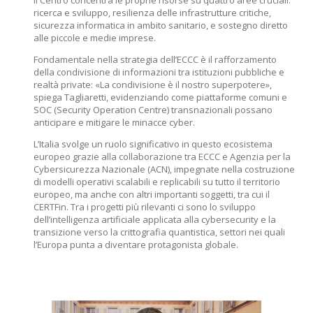
Il Centro concentra le proprie risorse su quattro aree cruciali:
ricerca e sviluppo, resilienza delle infrastrutture critiche,
sicurezza informatica in ambito sanitario, e sostegno diretto
alle piccole e medie imprese.
Fondamentale nella strategia dell’ECCC è il rafforzamento
della condivisione di informazioni tra istituzioni pubbliche e
realtà private: «La condivisione è il nostro superpotere»,
spiega Tagliaretti, evidenziando come piattaforme comuni e
SOC (Security Operation Centre) transnazionali possano
anticipare e mitigare le minacce cyber.
L’Italia svolge un ruolo significativo in questo ecosistema
europeo grazie alla collaborazione tra ECCC e Agenzia per la
Cybersicurezza Nazionale (ACN), impegnate nella costruzione
di modelli operativi scalabili e replicabili su tutto il territorio
europeo, ma anche con altri importanti soggetti, tra cui il
CERTFin. Tra i progetti più rilevanti ci sono lo sviluppo
dell’intelligenza artificiale applicata alla cybersecurity e la
transizione verso la crittografia quantistica, settori nei quali
l’Europa punta a diventare protagonista globale.