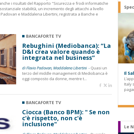
che i risultati del Rapporto "Sicurezza e frodi informatiche
Spec
ostanziale stabilità, un incremento degli attacchi a livello
io Padovan e Maddalena Libertini, registrata a Banche e
BANCAFORTE TV
Rebughini (Mediobanca): “La
D&I crea valore quando è
integrata nel business”
di Flavio Padovan, Maddalena Libertini -
Quasi un
Il S
terzo del middle management di Mediobanca è
oggi composto da donne, mentre t...
L’app
Italy
paga
BANCAFORTE TV
Ciocca (Banco BPM): " Se non
c'è rispetto, non c'è
inclusione"
Le N