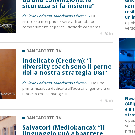
WeSe
sicurezza si fa insieme”
Rott
resi
di Flavio Padovan, Maddalena Libertini -
La
un i
sicurezza non può essere affrontata per
e poi
compartimenti separati. Richiede cooperazi...
verso
BANCAFORTE TV
Indelicato (Credem): “I
diversity coach sono il perno
della nostra strategia D&I”
di Flavio Padovan, Maddalena Libertini -
Da una
prima iniziativa dedicata all’equità di genere a un
modello che coinvolge l’in...
News
(ABI
è il
stra
BANCAFORTE TV
e poi
secon
Salvatori (Mediobanca): “Il
l'inte
linguaggio può abbattere