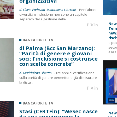
organizzativa"
di Flavio Padovan, Maddalena Libertini -
Per Fabrick
diversità e inclusione non sono un capitolo
separato della gestione delle...
News
Temp
news
risc
BANCAFORTE TV
e poi
di Palma (Bcc San Marzano):
secon
e la 
“Parità di genere e giovani
soci: l’inclusione si costruisce
con scelte concrete”
di Maddalena Libertini -
Tre anni di certificazione
sulla parità di genere permettono già di misurare
la dista...
BANCAFORTE TV
Stasi (CERTFin): “WeSec nasce
News
da una convinzione: la