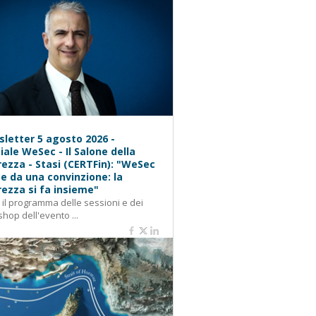
letter 5 agosto 2026 -
iale WeSec - Il Salone della
rezza - Stasi (CERTFin): "WeSec
e da una convinzione: la
rezza si fa insieme"
: il programma delle sessioni e dei
hop dell'evento ...