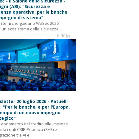
c - Il Salone della Sicurezza -
igni (ABI): "Sicurezza e
lienza operativa, per le banche
mpegno di sistema"
: i temi che guidano WeSec 2026
 un ecosistema della sicurezza ...
letter 20 luglio 2026 - Patuelli
): "Per le banche, e per l'Europa,
 tempo di un nuovo impegno
tegico"
: andamento del credito alle imprese
do i dati CRIF; Popescu (SAS) e
grazione tra AI e...