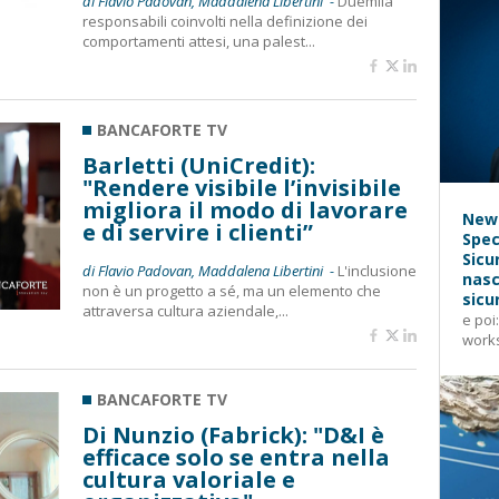
di Flavio Padovan, Maddalena Libertini -
Duemila
responsabili coinvolti nella definizione dei
comportamenti attesi, una palest...
BANCAFORTE TV
Barletti (UniCredit):
"Rendere visibile l’invisibile
migliora il modo di lavorare
News
e di servire i clienti”
Spec
Sicu
di Flavio Padovan, Maddalena Libertini -
L'inclusione
nasc
non è un progetto a sé, ma un elemento che
sicu
attraversa cultura aziendale,...
e poi
works
BANCAFORTE TV
Di Nunzio (Fabrick): "D&I è
efficace solo se entra nella
cultura valoriale e