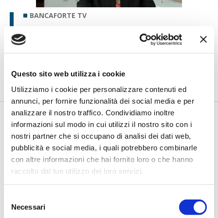
BANCAFORTE TV
Petrella (BPER Banca): “La GenAI
rafforza i controlli e valorizza il
lavoro degli analisti”
di Flavio Padovan, Maddalena Libertini -
Rendere i controlli di
Questo sito web utilizza i cookie
secondo livello più strutturati, standardizzati e capaci di le...
Utilizziamo i cookie per personalizzare contenuti ed
annunci, per fornire funzionalità dei social media e per
analizzare il nostro traffico. Condividiamo inoltre
informazioni sul modo in cui utilizzi il nostro sito con i
nostri partner che si occupano di analisi dei dati web,
pubblicità e social media, i quali potrebbero combinarle
con altre informazioni che hai fornito loro o che hanno
raccolto dal tuo utilizzo dei loro servizi.
Selezione
BANCAFORTE TV
Necessari
del
Fracassi (Multiply Group): "L’AI va