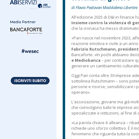
di Flavio Padovan Maddalena Libertini
All'edizione 2025 di D&I in Finance ha
Insieme contro la violenza di ge
che la cronaca ha messo drammati
«Pari nasce nel novembre 2023, all’i
reazione emotiva e civile a un anno t
Fabrizio Rutschmann, presidente
Bancaforte. «In pochi abbiamo decis
e Mediobanca
– per contrastare q
generare un cambiamento culturale
Oggi Pari conta oltre 30 imprese ad
sottolinea Rutschmann – sono potent
persone e risorse, sensibilizzare i 
operano».
L'associazione, giovane ma già molto 
che coinvolgono tutte le imprese ass
specializzate e istituzioni, al fine d
«La parola chiave è alleanza – riba
richiede uno sforzo collettivo. È il
fenomeno che riguarda tutta la soci