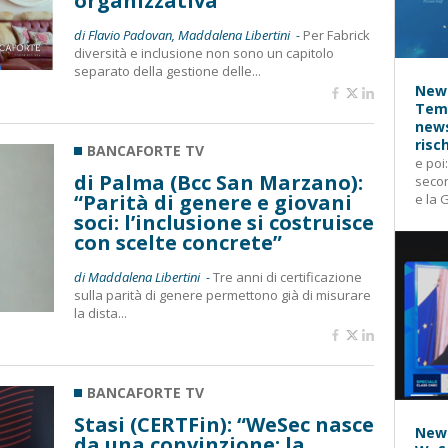
organizzativa"
di Flavio Padovan, Maddalena Libertini -
Per Fabrick
diversità e inclusione non sono un capitolo
separato della gestione delle...
News
Temp
news
risc
BANCAFORTE TV
e poi
di Palma (Bcc San Marzano):
secon
“Parità di genere e giovani
e la 
soci: l’inclusione si costruisce
con scelte concrete”
di Maddalena Libertini -
Tre anni di certificazione
sulla parità di genere permettono già di misurare
la dista...
BANCAFORTE TV
Stasi (CERTFin): “WeSec nasce
News
da una convinzione: la