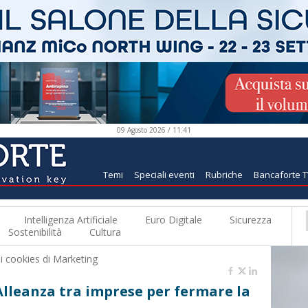
09 Agosto 2026 / 11:41
Temi
Speciali eventi
Rubriche
Bancaforte 
Intelligenza Artificiale
Euro Digitale
Sicurezza
Sostenibilità
Cultura
 i
cookies di Marketing
lleanza tra imprese per fermare la