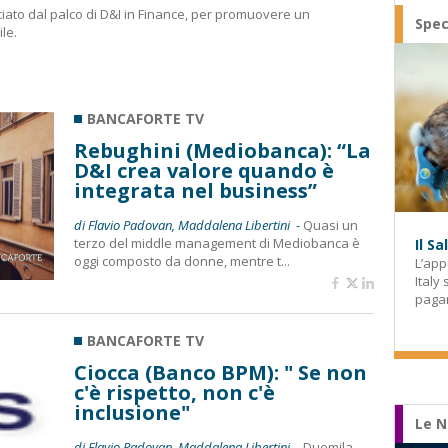
ciato dal palco di D&I in Finance, per promuovere un
Spec
le.
BANCAFORTE TV
Rebughini (Mediobanca): “La
D&I crea valore quando è
integrata nel business”
di Flavio Padovan, Maddalena Libertini -
Quasi un
terzo del middle management di Mediobanca è
Il S
oggi composto da donne, mentre t...
L’app
Italy
paga
BANCAFORTE TV
Ciocca (Banco BPM): " Se non
c'è rispetto, non c'è
inclusione"
Le N
di Flavio Padovan, Maddalena Libertini -
Duemila