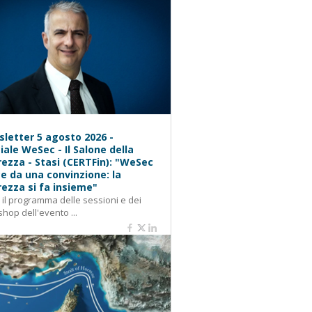
letter 5 agosto 2026 -
iale WeSec - Il Salone della
rezza - Stasi (CERTFin): "WeSec
e da una convinzione: la
rezza si fa insieme"
: il programma delle sessioni e dei
hop dell'evento ...