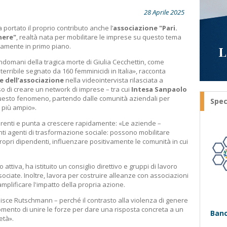
28 Aprile 2025
 portato il proprio contributo anche l’
associazione "Pari.
nere"
, realtà nata per mobilitare le imprese su questo tema
camente in primo piano.
ndomani della tragica morte di Giulia Cecchettin, come
erribile segnato da 160 femminicidi in Italia», racconta
 dell’associazione
nella videointervista rilasciata a
o di creare un network di imprese – tra cui
Intesa Sanpaolo
uesto fenomeno, partendo dalle comunità aziendali per
Spec
 più ampio».
erenti e punta a crescere rapidamente: «Le aziende –
i agenti di trasformazione sociale: possono mobilitare
propri dipendenti, influenzare positivamente le comunità in cui
attiva, ha istituito un consiglio direttivo e gruppi di lavoro
ociate. Inoltre, lavora per costruire alleanze con associazioni
i amplificare l'impatto della propria azione.
disce Rutschmann – perché il contrasto alla violenza di genere
 momento di unire le forze per dare una risposta concreta a un
Banc
età».