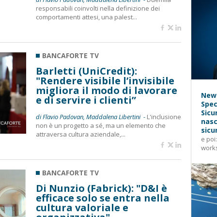
responsabili coinvolti nella definizione dei
comportamenti attesi, una palest...
BANCAFORTE TV
Barletti (UniCredit):
"Rendere visibile l’invisibile
migliora il modo di lavorare
News
e di servire i clienti”
Spec
Sicu
di Flavio Padovan, Maddalena Libertini -
L'inclusione
nasc
non è un progetto a sé, ma un elemento che
sicu
attraversa cultura aziendale,...
e poi
works
BANCAFORTE TV
Di Nunzio (Fabrick): "D&I è
efficace solo se entra nella
cultura valoriale e