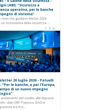
c - Il Salone della Sicurezza -
igni (ABI): "Sicurezza e
lienza operativa, per le banche
mpegno di sistema"
: i temi che guidano WeSec 2026
 un ecosistema della sicurezza ...
letter 20 luglio 2026 - Patuelli
): "Per le banche, e per l'Europa,
 tempo di un nuovo impegno
tegico"
: andamento del credito alle imprese
do i dati CRIF; Popescu (SAS) e
grazione tra AI e...