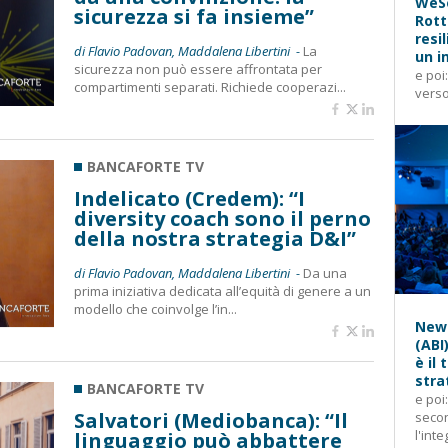
WeSe
sicurezza si fa insieme”
Rott
resi
di Flavio Padovan, Maddalena Libertini -
La
un i
sicurezza non può essere affrontata per
e poi
compartimenti separati. Richiede cooperazi...
verso
BANCAFORTE TV
Indelicato (Credem): “I
diversity coach sono il perno
della nostra strategia D&I”
di Flavio Padovan, Maddalena Libertini -
Da una
prima iniziativa dedicata all’equità di genere a un
modello che coinvolge l’in...
News
(ABI
è il
stra
BANCAFORTE TV
e poi
Salvatori (Mediobanca): “Il
secon
l'inte
linguaggio può abbattere