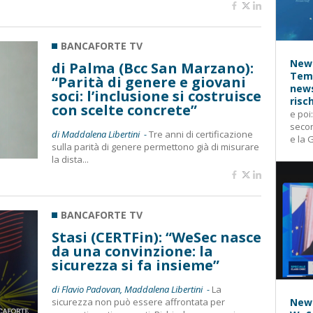
BANCAFORTE TV
News
di Palma (Bcc San Marzano):
Temp
“Parità di genere e giovani
news
soci: l’inclusione si costruisce
risc
con scelte concrete”
e poi
secon
di Maddalena Libertini -
Tre anni di certificazione
e la 
sulla parità di genere permettono già di misurare
la dista...
BANCAFORTE TV
Stasi (CERTFin): “WeSec nasce
da una convinzione: la
sicurezza si fa insieme”
di Flavio Padovan, Maddalena Libertini -
La
sicurezza non può essere affrontata per
News