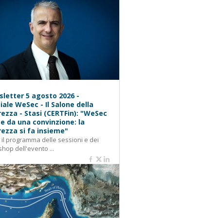
letter 5 agosto 2026 -
iale WeSec - Il Salone della
rezza - Stasi (CERTFin): "WeSec
e da una convinzione: la
rezza si fa insieme"
: il programma delle sessioni e dei
hop dell'evento ...