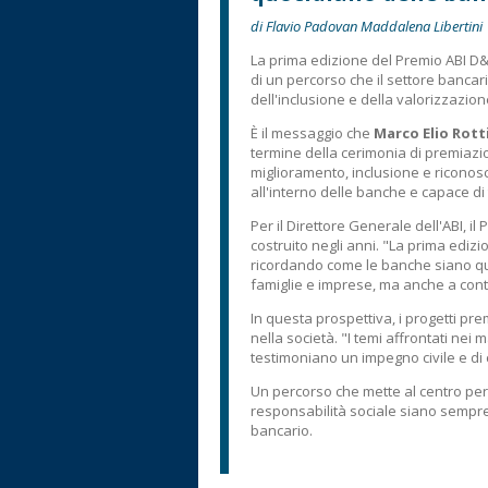
di Flavio Padovan Maddalena Libertini
La prima edizione del Premio ABI D&
di un percorso che il settore bancari
dell'inclusione e della valorizzazio
È il messaggio che
Marco Elio Rott
termine della cerimonia di premiazi
miglioramento, inclusione e riconosc
all'interno delle banche e capace di 
Per il Direttore Generale dell'ABI, i
costruito negli anni. "La prima edizi
ricordando come le banche siano qu
famiglie e imprese, ma anche a contr
In questa prospettiva, i progetti pre
nella società. "I temi affrontati nei
testimoniano un impegno civile e di 
Un percorso che mette al centro per
responsabilità sociale siano sempre
bancario.