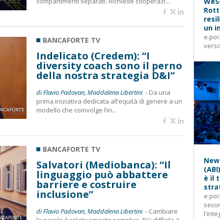
compartimenti separati. Richiede cooperazi...
WeSe
Rott
resi
un i
e poi
BANCAFORTE TV
verso
Indelicato (Credem): “I
diversity coach sono il perno
della nostra strategia D&I”
di Flavio Padovan, Maddalena Libertini -
Da una
prima iniziativa dedicata all’equità di genere a un
modello che coinvolge l’in...
BANCAFORTE TV
News
Salvatori (Mediobanca): “Il
(ABI
linguaggio può abbattere
è il
barriere e costruire
stra
inclusione”
e poi
secon
di Flavio Padovan, Maddalena Libertini -
Cambiare
l'inte