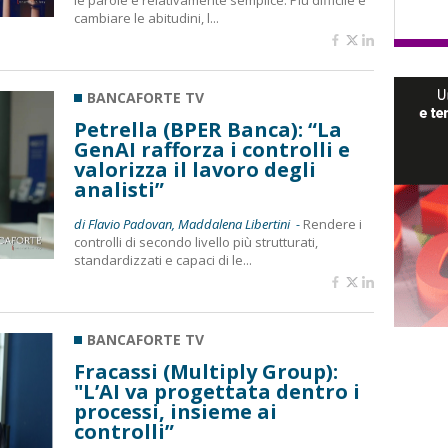
le parole è relativamente semplice. Più difficile è
cambiare le abitudini, l...
BANCAFORTE TV
Petrella (BPER Banca): “La
GenAI rafforza i controlli e
valorizza il lavoro degli
analisti”
di Flavio Padovan, Maddalena Libertini -
Rendere i
controlli di secondo livello più strutturati,
standardizzati e capaci di le...
BANCAFORTE TV
Fracassi (Multiply Group):
"L’AI va progettata dentro i
processi, insieme ai
controlli”