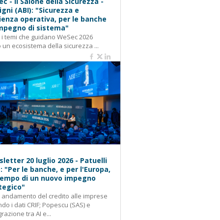
c - Il Salone della Sicurezza -
igni (ABI): "Sicurezza e
lienza operativa, per le banche
mpegno di sistema"
: i temi che guidano WeSec 2026
 un ecosistema della sicurezza ...
letter 20 luglio 2026 - Patuelli
): "Per le banche, e per l'Europa,
 tempo di un nuovo impegno
tegico"
: andamento del credito alle imprese
do i dati CRIF; Popescu (SAS) e
grazione tra AI e...