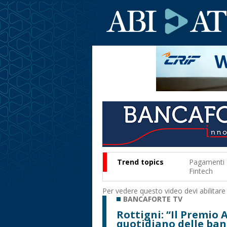
Trend topics
Pagamenti
Fintech
Per vedere questo video devi abilitare
BANCAFORTE TV
Rottigni: “Il Premio
quotidiano delle ban