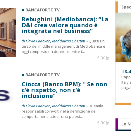
Spec
BANCAFORTE TV
Rebughini (Mediobanca): “La
D&I crea valore quando è
integrata nel business”
di Flavio Padovan, Maddalena Libertini -
Quasi un
terzo del middle management di Mediobanca è
oggi composto da donne, mentre t...
Il S
BANCAFORTE TV
L’app
Italy
Ciocca (Banco BPM): " Se non
paga
c'è rispetto, non c'è
inclusione"
di Flavio Padovan, Maddalena Libertini -
Duemila
responsabili coinvolti nella definizione dei
comportamenti attesi, una palest...
Le N