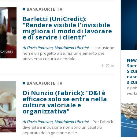
BANCAFORTE TV
Barletti (UniCredit):
"Rendere visibile l’invisibile
migliora il modo di lavorare
e di servire i clienti”
di Flavio Padovan, Maddalena Libertini -
L'inclusione
non è un progetto a sé, ma un elemento che
attraversa cultura aziendale,...
News
Spec
Sicu
nasc
sicu
BANCAFORTE TV
e poi
Di Nunzio (Fabrick): "D&I è
works
efficace solo se entra nella
cultura valoriale e
organizzativa"
di Flavio Padovan, Maddalena Libertini -
Per Fabrick
diversità e inclusione non sono un capitolo
separato della gestione delle...