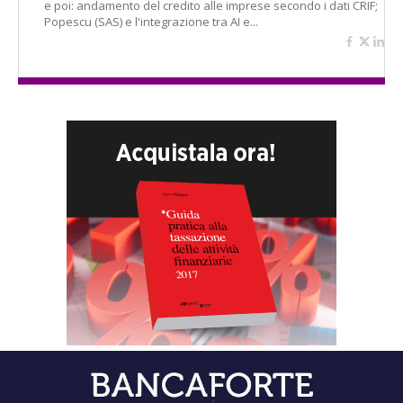
e poi: andamento del credito alle imprese secondo i dati CRIF;
Popescu (SAS) e l'integrazione tra AI e...