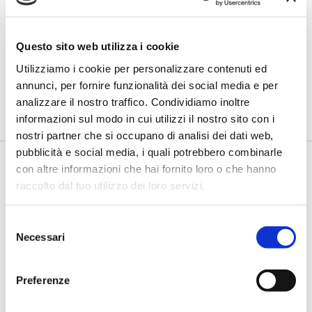
Questo sito web utilizza i cookie
Il valore delle analisi di settore
contro il rischio di credito
Utilizziamo i cookie per personalizzare contenuti ed
annunci, per fornire funzionalità dei social media e per
Il biennio 2022-2023 sta evidenziando una ripresa molto
analizzare il nostro traffico. Condividiamo inoltre
positiva per la redditività d...
informazioni sul modo in cui utilizzi il nostro sito con i
nostri partner che si occupano di analisi dei dati web,
pubblicità e social media, i quali potrebbero combinarle
con altre informazioni che hai fornito loro o che hanno
raccolto dal tuo utilizzo dei loro servizi.
Selezione
Necessari
del
consenso
Preferenze
Orlando (Primesail): Dati
fondamentali per la misura e la