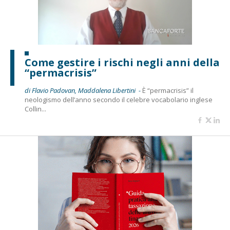
Come gestire i rischi negli anni della
“permacrisis”
di Flavio Padovan, Maddalena Libertini -
È “permacrisis” il
neologismo dell’anno secondo il celebre vocabolario inglese
Collin...