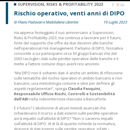
SUPERVISION, RISKS & PROFITABILITY 2023
Rischio operativo, venti anni di DIPO
di Flavio Padovan e Maddalena Libertini
19 Luglio 2023
Ha appena festeggiato il suo anniversario a Supervision,
Risks & Profitability 2023, ma continua a lavorare per il futuro,
forte del supporto che offre da due decenni alle banche
nell’operational risk management. Parliamo di DIPO, l’iniziativa
consortile a cui partecipano circa 30 gruppi bancari che dal
2003 raccoglie i dati sulle perdite operative delle banche e li
mette a fattore comune dopo averli resi anonimi.
“Ma DIPO non è soltanto dati: è anche un ambito di riflessione
sulle tematiche del rischio operativo in ambito bancario e non
bancario, una metodologia comune e idee per definire gli
aspetti regolamentari”, spiega
Claudia Pasquini,
Responsabile Ufficio Rischi, Controlli e Sostenibilità
dell’ABI
nella videointervista rilasciata a Bancaforte.
E il futuro? L’abolizione di alcuni metodi avanzati che
richiedevano il ricorso a dati esterni sulle perdite operative
avrà impatto sull’attività di DIPO? “Non ci saranno impatti
sull’attività di DIPO. Al di là di quanto richiede la normativa,
disporre di dati esterni sulle perdite operative, infatti –