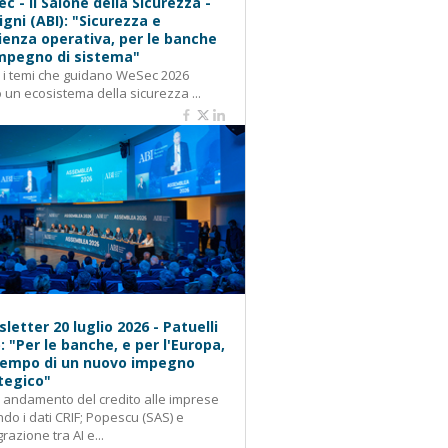
c - Il Salone della Sicurezza -
igni (ABI): "Sicurezza e
lienza operativa, per le banche
mpegno di sistema"
: i temi che guidano WeSec 2026
 un ecosistema della sicurezza ...
letter 20 luglio 2026 - Patuelli
): "Per le banche, e per l'Europa,
 tempo di un nuovo impegno
tegico"
: andamento del credito alle imprese
do i dati CRIF; Popescu (SAS) e
grazione tra AI e...