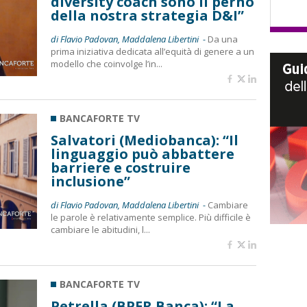
diversity coach sono il perno
della nostra strategia D&I”
di Flavio Padovan, Maddalena Libertini -
Da una
prima iniziativa dedicata all’equità di genere a un
modello che coinvolge l’in...
BANCAFORTE TV
Salvatori (Mediobanca): “Il
linguaggio può abbattere
barriere e costruire
inclusione”
di Flavio Padovan, Maddalena Libertini -
Cambiare
le parole è relativamente semplice. Più difficile è
cambiare le abitudini, l...
BANCAFORTE TV
Petrella (BPER Banca): “La