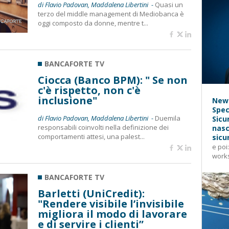
di Flavio Padovan, Maddalena Libertini -
Quasi un
terzo del middle management di Mediobanca è
oggi composto da donne, mentre t...
BANCAFORTE TV
Ciocca (Banco BPM): " Se non
c'è rispetto, non c'è
inclusione"
News
Spec
di Flavio Padovan, Maddalena Libertini -
Duemila
Sicu
responsabili coinvolti nella definizione dei
nasc
comportamenti attesi, una palest...
sicu
e poi
works
BANCAFORTE TV
Barletti (UniCredit):
"Rendere visibile l’invisibile
migliora il modo di lavorare
e di servire i clienti”