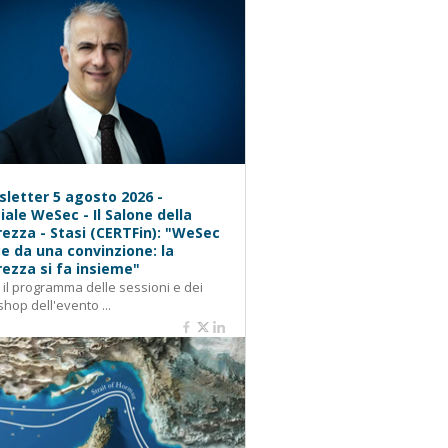
letter 5 agosto 2026 -
iale WeSec - Il Salone della
rezza - Stasi (CERTFin): "WeSec
e da una convinzione: la
rezza si fa insieme"
: il programma delle sessioni e dei
hop dell'evento ...