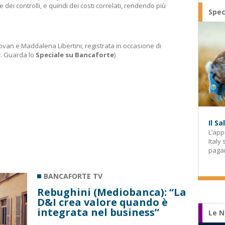
e dei controlli, e quindi dei costi correlati, rendendo più
Spec
dovan e Maddalena Libertini, registrata in occasione di
y
. Guarda lo
Speciale su Bancaforte
)
Il S
L’app
Italy
paga
BANCAFORTE TV
Rebughini (Mediobanca): “La
D&I crea valore quando è
integrata nel business”
Le N