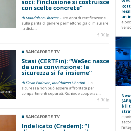
soci: l’inclusione si costruisce
WeSe
Rott
con scelte concrete”
resi
un i
di Maddalena Libertini -
Tre anni di certificazione
e poi
sulla parità di genere permettono già di misurare
verso
la dista...
BANCAFORTE TV
Stasi (CERTFin): “WeSec nasce
da una convinzione: la
sicurezza si fa insieme”
di Flavio Padovan, Maddalena Libertini -
La
sicurezza non può essere affrontata per
compartimenti separati. Richiede cooperazi...
News
(ABI
è il
stra
BANCAFORTE TV
e poi
secon
Indelicato (Credem): “I
l'inte