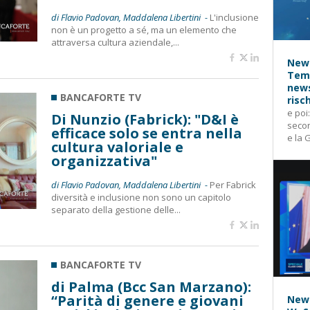
di Flavio Padovan, Maddalena Libertini -
L'inclusione
non è un progetto a sé, ma un elemento che
attraversa cultura aziendale,...
News
Temp
news
BANCAFORTE TV
risc
e poi
Di Nunzio (Fabrick): "D&I è
secon
efficace solo se entra nella
e la 
cultura valoriale e
organizzativa"
di Flavio Padovan, Maddalena Libertini -
Per Fabrick
diversità e inclusione non sono un capitolo
separato della gestione delle...
BANCAFORTE TV
di Palma (Bcc San Marzano):
“Parità di genere e giovani
News