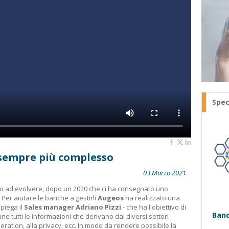
Spec
 sempre più complesso
03 Marzo 2021
no ad evolvere, dopo un 2020 che ci ha consegnato uno
 Per aiutare le banche a gestirli
Augeos
ha realizzato una
spiega il
Sales manager Adriano Pizzi
- che ha l'obiettivo di
Banc
ne tutti le informazioni che derivano dai diversi settori
peration, alla privacy, ecc. In modo da rendere possibile la