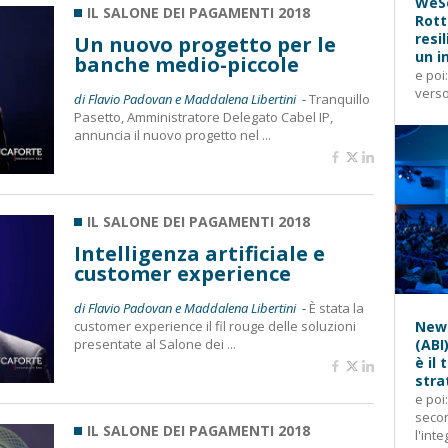
WeSe
IL SALONE DEI PAGAMENTI 2018
Rott
resi
Un nuovo progetto per le
un i
banche medio-piccole
e poi
verso
di Flavio Padovan e Maddalena Libertini -
Tranquillo
Pasetto, Amministratore Delegato Cabel IP,
annuncia il nuovo progetto nel ...
IL SALONE DEI PAGAMENTI 2018
Intelligenza artificiale e
customer experience
di Flavio Padovan e Maddalena Libertini -
È stata la
customer experience il fil rouge delle soluzioni
News
presentate al Salone dei ...
(ABI
è il
stra
e poi
secon
IL SALONE DEI PAGAMENTI 2018
l'inte