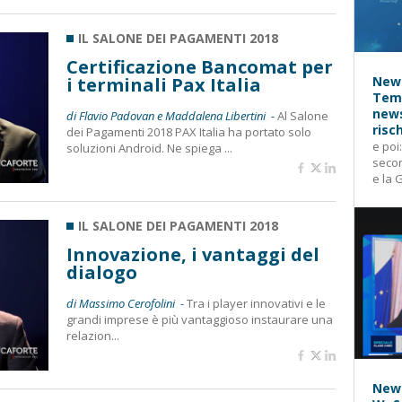
IL SALONE DEI PAGAMENTI 2018
Certificazione Bancomat per
i terminali Pax Italia
News
Temp
news
di Flavio Padovan e Maddalena Libertini -
Al Salone
risc
dei Pagamenti 2018 PAX Italia ha portato solo
e poi
soluzioni Android. Ne spiega ...
secon
e la 
IL SALONE DEI PAGAMENTI 2018
Innovazione, i vantaggi del
dialogo
di Massimo Cerofolini -
Tra i player innovativi e le
grandi imprese è più vantaggioso instaurare una
relazion...
News