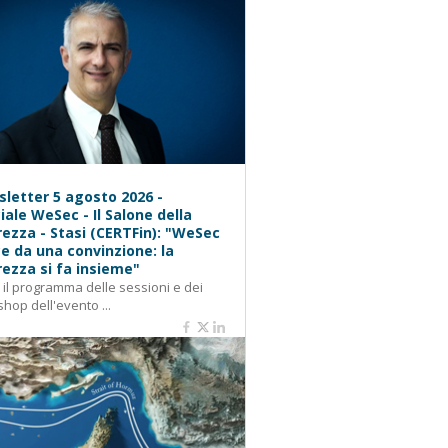
letter 5 agosto 2026 -
iale WeSec - Il Salone della
rezza - Stasi (CERTFin): "WeSec
e da una convinzione: la
rezza si fa insieme"
: il programma delle sessioni e dei
hop dell'evento ...