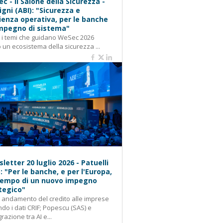
c - Il Salone della Sicurezza -
igni (ABI): "Sicurezza e
lienza operativa, per le banche
mpegno di sistema"
: i temi che guidano WeSec 2026
 un ecosistema della sicurezza ...
letter 20 luglio 2026 - Patuelli
): "Per le banche, e per l'Europa,
 tempo di un nuovo impegno
tegico"
: andamento del credito alle imprese
do i dati CRIF; Popescu (SAS) e
grazione tra AI e...