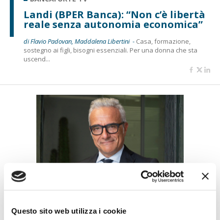
Landi (BPER Banca): “Non c’è libertà
reale senza autonomia economica”
di Flavio Padovan, Maddalena Libertini -
Casa, formazione,
sostegno ai figli, bisogni essenziali. Per una donna che sta
uscend...
BANCAFORTE TV
Giuppa (BCC Roma): “Da senzatetto
a giardinieri urbani, così l’inclusione
Questo sito web utilizza i cookie