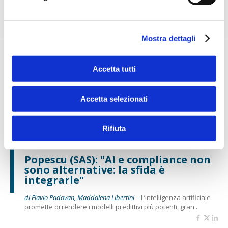
non può più essere considerata soltanto un archivio degli
eve...
Mostra dettagli
Accetta tutti
Accetta selezionati
Rifiuta
BANCAFORTE TV
Popescu (SAS): "AI e compliance non
sono alternative: la sfida è
integrarle"
di Flavio Padovan, Maddalena Libertini -
L’intelligenza artificiale
promette di rendere i modelli predittivi più potenti, gran...