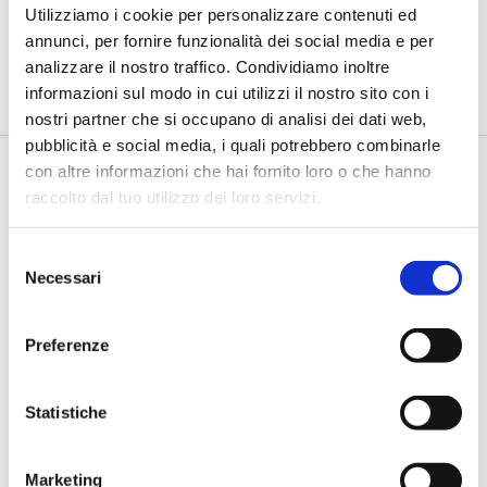
diventa lavoro”
Utilizziamo i cookie per personalizzare contenuti ed
di Flavio Padovan, Maddalena Libertini -
Restituire una
annunci, per fornire funzionalità dei social media e per
possibilità di lavoro a persone senza dimora e, nello stesso
analizzare il nostro traffico. Condividiamo inoltre
tempo, c...
informazioni sul modo in cui utilizzi il nostro sito con i
nostri partner che si occupano di analisi dei dati web,
pubblicità e social media, i quali potrebbero combinarle
con altre informazioni che hai fornito loro o che hanno
raccolto dal tuo utilizzo dei loro servizi.
Selezione
Necessari
del
consenso
Preferenze
BANCAFORTE TV
Violato (Augeos): “La Loss Data
Collection deve diventare uno
Statistiche
strumento di governance”
di Flavio Padovan, Maddalena Libertini -
La Loss Data Collection
Marketing