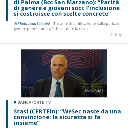
di Palma (Bcc San Marzano): “Parità
di genere e giovani soci: l’inclusione
si costruisce con scelte concrete”
di Maddalena Libertini -
Tre anni di certificazione sulla parità di
genere permettono già di misurare la dista...
BANCAFORTE TV
Stasi (CERTFin): “WeSec nasce da una
convinzione: la sicurezza si fa
insieme”