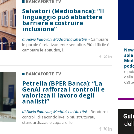
BANCAFORTE TV
Salvatori (Mediobanca): “Il
linguaggio può abbattere
barriere e costruire
inclusione”
di Flavio Padovan, Maddalena Libertini -
Cambiare
le parole è relativamente semplice. Più difficile è
News
cambiare le abitudini, l...
sola
Modi
podc
e poi
BANCAFORTE TV
della
Petrella (BPER Banca): “La
CBI p
GenAI rafforza i controlli e
valorizza il lavoro degli
analisti”
di Flavio Padovan, Maddalena Libertini -
Rendere i
controlli di secondo livello più strutturati,
standardizzati e capaci di le...