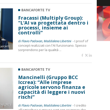
BANCAFORTE TV
Fracassi (Multiply Group):
"L’AI va progettata dentro i
processi, insieme ai
controlli”
di Flavio Padovan, Maddalena Libertini -
I proof of
concept realizzati con l'AI funzionano. Spesso
sorprendono per la qualità ...
BANCAFORTE TV
Mancinelli (Gruppo BCC
Iccrea): “Alle imprese
agricole servono finanza e
capacità di leggere i nuovi
rischi”
di Flavio Padovan, Maddalena Libertini -
l credito
all’agricoltura si misura oggi con esigenze che