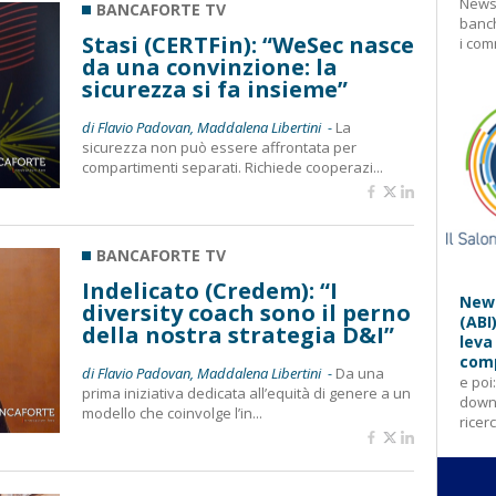
Newsl
BANCAFORTE TV
banch
Stasi (CERTFin): “WeSec nasce
i com
da una convinzione: la
sicurezza si fa insieme”
di Flavio Padovan, Maddalena Libertini -
La
sicurezza non può essere affrontata per
compartimenti separati. Richiede cooperazi...
BANCAFORTE TV
Indelicato (Credem): “I
News
diversity coach sono il perno
(ABI
della nostra strategia D&I”
leva
comp
di Flavio Padovan, Maddalena Libertini -
Da una
e poi
prima iniziativa dedicata all’equità di genere a un
downl
modello che coinvolge l’in...
ricer