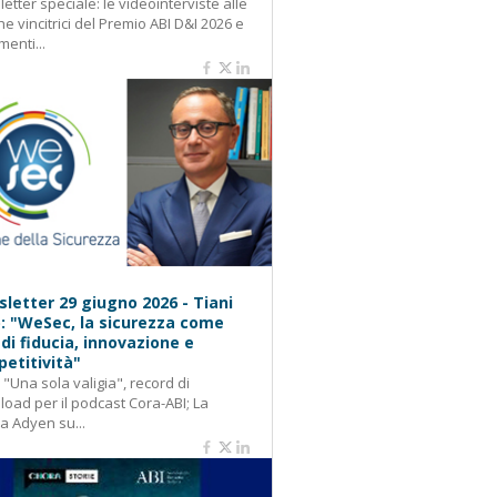
etter speciale: le videointerviste alle
e vincitrici del Premio ABI D&I 2026 e
menti...
letter 29 giugno 2026 - Tiani
): "WeSec, la sicurezza come
 di fiducia, innovazione e
etitività"
: "Una sola valigia", record di
oad per il podcast Cora-ABI; La
ca Adyen su...