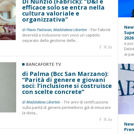
Di Nunzio (Fabrick): "D&I è
efficace solo se entra nella
cultura valoriale e
organizzativa"
News
di Flavio Padovan, Maddalena Libertini -
Per Fabrick
Supe
diversità e inclusione non sono un capitolo
2026
separato della gestione delle...
e poi
Deloi
ai pa
BANCAFORTE TV
di Palma (Bcc San Marzano):
“Parità di genere e giovani
soci: l’inclusione si costruisce
con scelte concrete”
di Maddalena Libertini -
Tre anni di certificazione
sulla parità di genere permettono già di misurare
la dista...
News
Prem