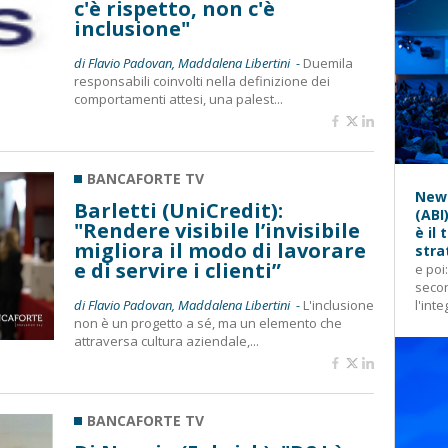
c'è rispetto, non c'è
inclusione"
di Flavio Padovan, Maddalena Libertini -
Duemila
responsabili coinvolti nella definizione dei
comportamenti attesi, una palest...
BANCAFORTE TV
News
Barletti (UniCredit):
(ABI
"Rendere visibile l’invisibile
è il
migliora il modo di lavorare
stra
e di servire i clienti”
e poi
secon
di Flavio Padovan, Maddalena Libertini -
L'inclusione
l'inte
non è un progetto a sé, ma un elemento che
attraversa cultura aziendale,...
BANCAFORTE TV