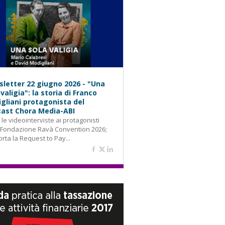
letter 22 giugno 2026 - "Una
 valigia": la storia di Franco
gliani protagonista del
ast Chora Media-ABI
: le videointerviste ai protagonisti
 Fondazione Ravà Convention 2026;
orta la Request to Pay...