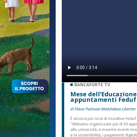
BANCAFORTE TV
Mese dell’Educazione
appuntamenti Feduf
di Flavio Padovan Maddalena Libertini
È ancora più ricca di iniziative Fedu
“Abbiamo organizzato più di 50 appun
alle università, e insieme eventi riv
e la sostenibilità, i pagamenti digital