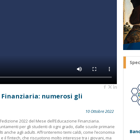
Spec
 Finanziaria: numerosi gli
10 Ottobre 2022
f l’edizione 2022 del Mese dell’Educazione Finanziaria.
tamenti per gli studenti di ogni grado, dalle scuole primarie
Banc
olti anche agli adulti. Affronteremo temi caldi, come l’economia
i e il fintech, che riscuotono molto interesse tra i giovani, ma