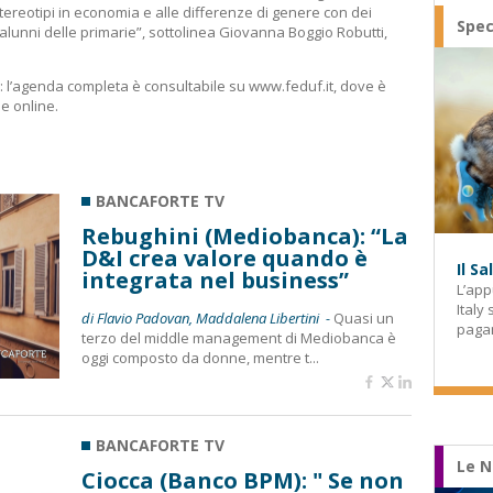
tereotipi in economia e alle differenze di genere con dei
Spec
 alunni delle primarie”, sottolinea Giovanna Boggio Robutti,
ti: l’agenda completa è consultabile su www.feduf.it, dove è
ne online.
BANCAFORTE TV
Rebughini (Mediobanca): “La
D&I crea valore quando è
Il S
integrata nel business”
L’app
Italy
di Flavio Padovan, Maddalena Libertini -
Quasi un
paga
terzo del middle management di Mediobanca è
oggi composto da donne, mentre t...
BANCAFORTE TV
Le N
Ciocca (Banco BPM): " Se non