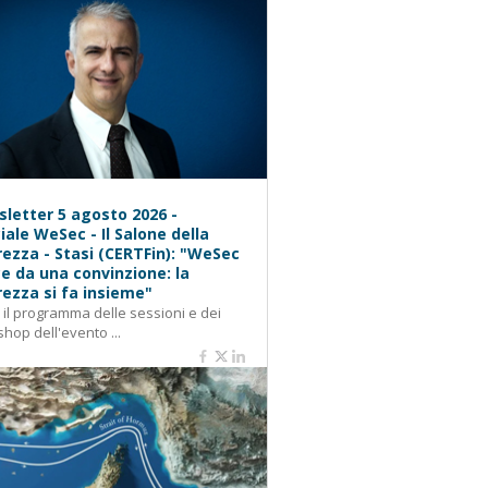
letter 5 agosto 2026 -
iale WeSec - Il Salone della
rezza - Stasi (CERTFin): "WeSec
e da una convinzione: la
rezza si fa insieme"
: il programma delle sessioni e dei
hop dell'evento ...