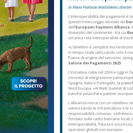
di Flavio Padovan Maddalena Libertini
L’interoperabilità dei pagamenti è l
questo il messaggio lanciato da
Dar
dell’
European Payment Alliance
,
domestici del continente - tra cui
Ba
un’unica rete interoperabile di trasfe
«L’obiettivo è semplice ma rivoluzio
in tempo reale utilizzando solo il 
Paese di origine del servizio», spie
Salone dei Pagamenti 2025
.
L’iniziativa, nata nel 2024 e oggi in
concreto di integrazione paneuropea
Spagna, Italia e Portogallo, la piat
Nord Europa. «Al Web Summit di Lis
banche polacche e partner europei
L’alleanza nasce con un obiettivo st
valorizzando le infrastrutture e le 
responsabilità comune», sottolinea il
fondato sulle radici bancarie locali
interoperabilità, fiducia e sicurez
operatori globali non europei».