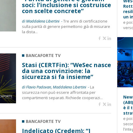
WeSe
soci: l’inclusione si costruisce
Rott
con scelte concrete”
resi
un i
di Maddalena Libertini -
Tre anni di certificazione
e poi
sulla parità di genere permettono già di misurare
verso
la dista...
BANCAFORTE TV
Stasi (CERTFin): “WeSec nasce
da una convinzione: la
sicurezza si fa insieme”
di Flavio Padovan, Maddalena Libertini -
La
sicurezza non può essere affrontata per
News
compartimenti separati. Richiede cooperazi...
(ABI
è il
stra
e poi
BANCAFORTE TV
secon
l'inte
Indelicato (Credem): “I