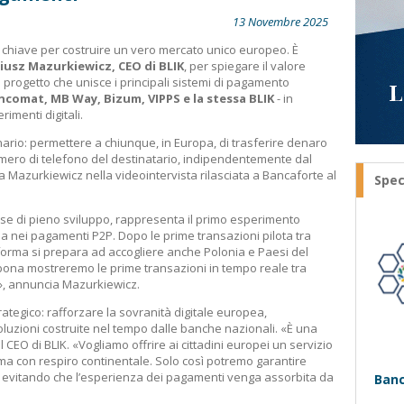
13 Novembre 2025
a chiave per costruire un vero mercato unico europeo. È
iusz Mazurkiewicz, CEO di BLIK
, per spiegare il valore
 il progetto che unisce i principali sistemi di pagamento
ncomat, MB Way, Bizum, VIPPS e la stessa BLIK
- in
rimenti digitali.
nario: permettere a chiunque, in Europa, di trasferire denaro
numero di telefono del destinatario, indipendentemente dal
ga Mazurkiewicz nella videointervista rilasciata a Bancaforte al
Spec
 fase di pieno sviluppo, rappresenta il primo esperimento
 nei pagamenti P2P. Dopo le prime transazioni pilota tra
taforma si prepara ad accogliere anche Polonia e Paesi del
bona mostreremo le prime transazioni in tempo reale tra
», annuncia Mazurkiewicz.
rategico: rafforzare la sovranità digitale europea,
soluzioni costruite nel tempo dalle banche nazionali. «È una
 CEO di BLIK. «Vogliamo offrire ai cittadini europei un servizio
, ma con respiro continentale. Solo così potremo garantire
za, evitando che l’esperienza dei pagamenti venga assorbita da
Banc