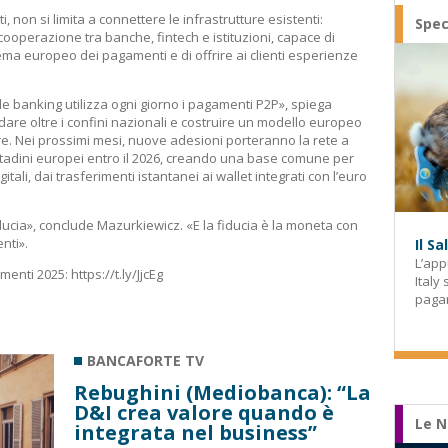
, non si limita a connettere le infrastrutture esistenti:
Spec
ooperazione tra banche, fintech e istituzioni, capace di
tema europeo dei pagamenti e di offrire ai clienti esperienze
ile banking utilizza ogni giorno i pagamenti P2P», spiega
re oltre i confini nazionali e costruire un modello europeo
ltre. Nei prossimi mesi, nuove adesioni porteranno la rete a
ittadini europei entro il 2026, creando una base comune per
tali, dai trasferimenti istantanei ai wallet integrati con l’euro
iducia», conclude Mazurkiewicz. «E la fiducia è la moneta con
nti».
Il S
L’app
amenti 2025:
https://t.ly/JjcEg
Italy
paga
BANCAFORTE TV
Rebughini (Mediobanca): “La
D&I crea valore quando è
Le N
integrata nel business”