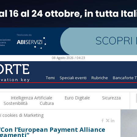
08 Agosto 2026 / 04:23
Temi
Speciali eventi
Rubriche
Bancaforte 
Intelligenza Artificiale
Euro Digitale
Sicurezza
Sostenibilità
Cultura
 i
cookies di Marketing
 “Con l’European Payment Alliance
agamenti”