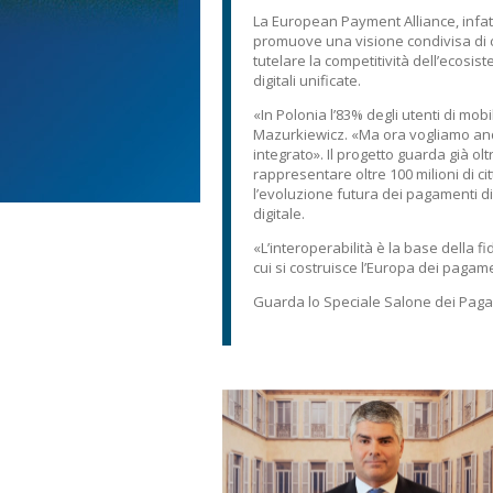
La European Payment Alliance, infatti
promuove una visione condivisa di c
tutelare la competitività dell’ecosis
digitali unificate.
«In Polonia l’83% degli utenti di mob
Mazurkiewicz. «Ma ora vogliamo anda
integrato». Il progetto guarda già o
rappresentare oltre 100 milioni di c
l’evoluzione futura dei pagamenti digi
digitale.
«L’interoperabilità è la base della f
cui si costruisce l’Europa dei pagame
Guarda lo Speciale Salone dei Pag