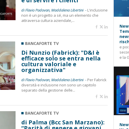
e di servire i clienti”
di Flavio Padovan, Maddalena Libertini -
L'inclusione
non è un progetto a sé, ma un elemento che
attraversa cultura aziendale,...
News
Temp
news
risc
BANCAFORTE TV
e poi
Di Nunzio (Fabrick): "D&I è
secon
efficace solo se entra nella
e la 
cultura valoriale e
organizzativa"
di Flavio Padovan, Maddalena Libertini -
Per Fabrick
diversità e inclusione non sono un capitolo
separato della gestione delle...
BANCAFORTE TV
di Palma (Bcc San Marzano):
News
“Parità di genere e giovani