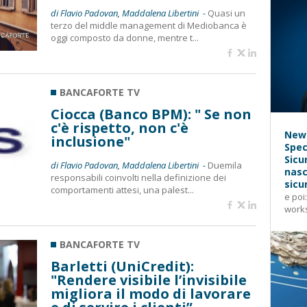
di Flavio Padovan, Maddalena Libertini -
Quasi un
terzo del middle management di Mediobanca è
oggi composto da donne, mentre t...
BANCAFORTE TV
Ciocca (Banco BPM): " Se non
c'è rispetto, non c'è
News
inclusione"
Spec
Sicu
di Flavio Padovan, Maddalena Libertini -
Duemila
nasc
responsabili coinvolti nella definizione dei
sicu
comportamenti attesi, una palest...
e poi
works
BANCAFORTE TV
Barletti (UniCredit):
"Rendere visibile l’invisibile
migliora il modo di lavorare