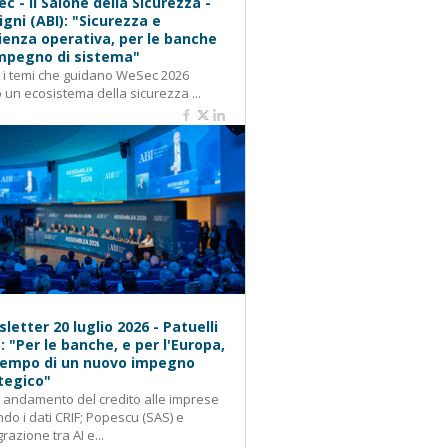
c - Il Salone della Sicurezza -
igni (ABI): "Sicurezza e
lienza operativa, per le banche
mpegno di sistema"
: i temi che guidano WeSec 2026
 un ecosistema della sicurezza ...
letter 20 luglio 2026 - Patuelli
): "Per le banche, e per l'Europa,
 tempo di un nuovo impegno
tegico"
: andamento del credito alle imprese
do i dati CRIF; Popescu (SAS) e
grazione tra AI e...