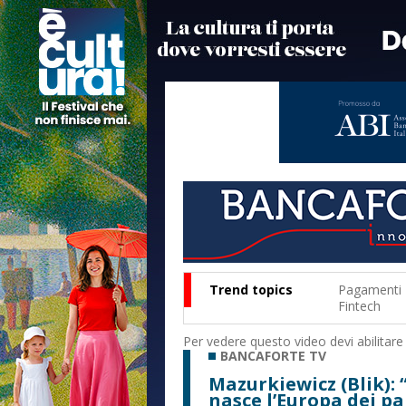
Trend topics
Pagamenti
Fintech
Per vedere questo video devi abilitare
BANCAFORTE TV
Mazurkiewicz (Blik):
nasce l’Europa dei p