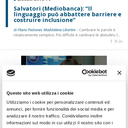
Salvatori (Mediobanca): “Il
linguaggio può abbattere barriere e
costruire inclusione”
di Flavio Padovan, Maddalena Libertini -
Cambiare le parole è
relativamente semplice. Più difficile è cambiare le abitudini, l...
Questo sito web utilizza i cookie
Utilizziamo i cookie per personalizzare contenuti ed
BANCAFORTE TV
annunci, per fornire funzionalità dei social media e per
analizzare il nostro traffico. Condividiamo inoltre
Petrella (BPER Banca): “La GenAI
rafforza i controlli e valorizza il
informazioni sul modo in cui utilizzi il nostro sito con i