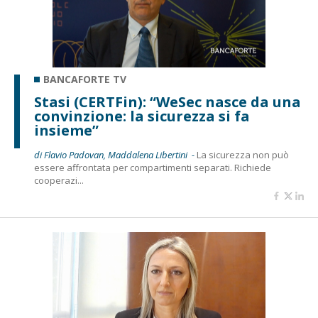
BANCAFORTE TV
Stasi (CERTFin): “WeSec nasce da una
convinzione: la sicurezza si fa
insieme”
di Flavio Padovan, Maddalena Libertini -
La sicurezza non può
essere affrontata per compartimenti separati. Richiede
cooperazi...