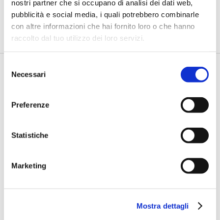
lavoro degli analisti”
nostri partner che si occupano di analisi dei dati web,
pubblicità e social media, i quali potrebbero combinarle
di Flavio Padovan, Maddalena Libertini -
Rendere i controlli di
con altre informazioni che hai fornito loro o che hanno
secondo livello più strutturati, standardizzati e capaci di le...
raccolto dal tuo utilizzo dei loro servizi.
Selezione
Necessari
del
consenso
Preferenze
Statistiche
BANCAFORTE TV
Marketing
Fracassi (Multiply Group): "L’AI va
progettata dentro i processi,
insieme ai controlli”
Mostra dettagli
di Flavio Padovan, Maddalena Libertini -
I proof of concept
realizzati con l'AI funzionano. Spesso sorprendono per la