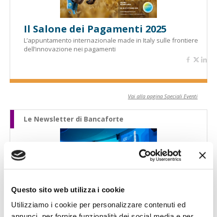
Il Salone dei Pagamenti 2025
L’appuntamento internazionale made in Italy sulle frontiere
dell’innovazione nei pagamenti
Vai alla pagina Speciali Eventi
Le Newsletter di Bancaforte
Questo sito web utilizza i cookie
Newsletter 20 luglio 2026 - Patuelli
(ABI): "Per le banche, e per l'Europa,
Utilizziamo i cookie per personalizzare contenuti ed
è il tempo di un nuovo impegno
annunci, per fornire funzionalità dei social media e per