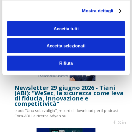
Mostra dettagli
Newsletter 7 luglio 2026 - Speciale
Premio D&I 2026
Newsletter speciale: le videointerviste alle banche vincitrici del
Accetta tutti
Premio ABI D&I 2026 e i commenti...
Accetta selezionati
Rifiuta
Newsletter 29 giugno 2026 - Tiani
(ABI): "WeSec, la sicurezza come leva
di fiducia, innovazione e
competitività"
e poi: "Una sola valigia", record di download per il podcast
Cora-ABI; La ricerca Adyen su...