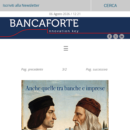
Iscriviti alla Newsletter
CERCA
06 Agosto 2026 / 12:21
☰
Pag. precedente
3/2
Pag. successiva