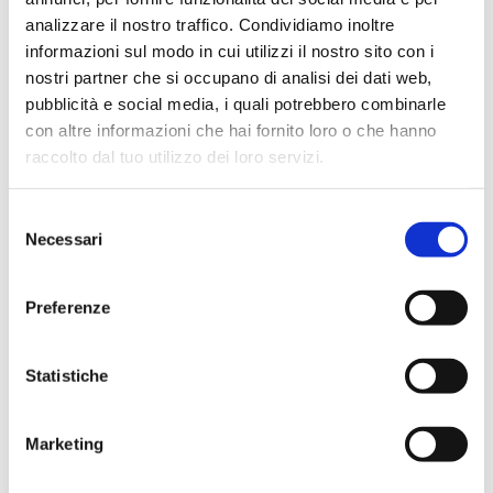
strategico"
analizzare il nostro traffico. Condividiamo inoltre
e poi: andamento del credito alle imprese secondo i dati CRIF;
informazioni sul modo in cui utilizzi il nostro sito con i
Popescu (SAS) e l'integrazione tra AI e...
nostri partner che si occupano di analisi dei dati web,
pubblicità e social media, i quali potrebbero combinarle
con altre informazioni che hai fornito loro o che hanno
raccolto dal tuo utilizzo dei loro servizi.
Selezione
Necessari
del
Newsletter 13 luglio 2026 - Speciale
consenso
Supervision, Risks & Profitability
2026
Preferenze
e poi: Banca del Piemonte, PWC, KPMG, EY, Deloitte, SAS,
Prometeia, le videointerviste ai partner protagonisti...
Statistiche
Marketing