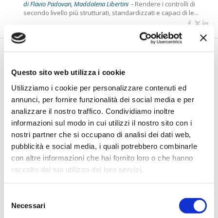
di Flavio Padovan, Maddalena Libertini -
Rendere i controlli di
secondo livello più strutturati, standardizzati e capaci di le...
Questo sito web utilizza i cookie
Utilizziamo i cookie per personalizzare contenuti ed
annunci, per fornire funzionalità dei social media e per
analizzare il nostro traffico. Condividiamo inoltre
informazioni sul modo in cui utilizzi il nostro sito con i
nostri partner che si occupano di analisi dei dati web,
BANCAFORTE TV
pubblicità e social media, i quali potrebbero combinarle
Fracassi (Multiply Group): "L’AI va
con altre informazioni che hai fornito loro o che hanno
progettata dentro i processi,
raccolto dal tuo utilizzo dei loro servizi.
insieme ai controlli”
di Flavio Padovan, Maddalena Libertini -
I proof of concept
Selezione
realizzati con l'AI funzionano. Spesso sorprendono per la
Necessari
qualità ...
del