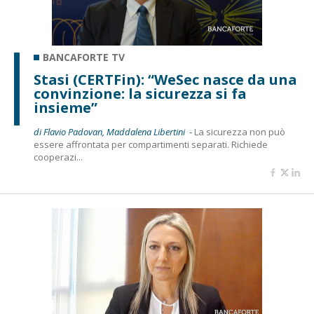
BANCAFORTE TV
Stasi (CERTFin): “WeSec nasce da una
convinzione: la sicurezza si fa
insieme”
di Flavio Padovan, Maddalena Libertini -
La sicurezza non può
essere affrontata per compartimenti separati. Richiede
cooperazi...