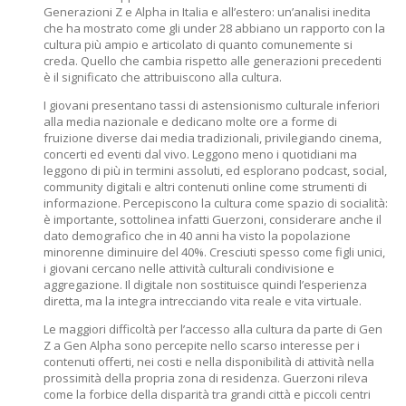
Generazioni Z e Alpha in Italia e all’estero: un’analisi inedita
che ha mostrato come gli under 28 abbiano un rapporto con la
cultura più ampio e articolato di quanto comunemente si
creda. Quello che cambia rispetto alle generazioni precedenti
è il significato che attribuiscono alla cultura.
I giovani presentano tassi di astensionismo culturale inferiori
alla media nazionale e dedicano molte ore a forme di
fruizione diverse dai media tradizionali, privilegiando cinema,
concerti ed eventi dal vivo. Leggono meno i quotidiani ma
leggono di più in termini assoluti, ed esplorano podcast, social,
community digitali e altri contenuti online come strumenti di
informazione. Percepiscono la cultura come spazio di socialità:
è importante, sottolinea infatti Guerzoni, considerare anche il
dato demografico che in 40 anni ha visto la popolazione
minorenne diminuire del 40%. Cresciuti spesso come figli unici,
i giovani cercano nelle attività culturali condivisione e
aggregazione. Il digitale non sostituisce quindi l’esperienza
diretta, ma la integra intrecciando vita reale e vita virtuale.
Le maggiori difficoltà per l’accesso alla cultura da parte di Gen
Z a Gen Alpha sono percepite nello scarso interesse per i
contenuti offerti, nei costi e nella disponibilità di attività nella
prossimità della propria zona di residenza. Guerzoni rileva
come la forbice della disparità tra grandi città e piccoli centri