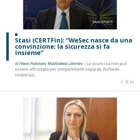
Stasi (CERTFin): “WeSec nasce da una
convinzione: la sicurezza si fa
insieme”
di Flavio Padovan, Maddalena Libertini -
La sicurezza non può
essere affrontata per compartimenti separati. Richiede
cooperazi...