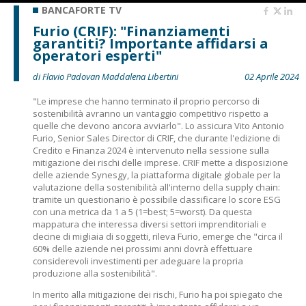
BANCAFORTE TV
Furio (CRIF): "Finanziamenti
garantiti? Importante affidarsi a
operatori esperti"
di Flavio Padovan Maddalena Libertini
02 Aprile 2024
"Le imprese che hanno terminato il proprio percorso di
sostenibilità avranno un vantaggio competitivo rispetto a
quelle che devono ancora avviarlo". Lo assicura Vito
Antonio
Furio, Senior Sales Director di CRIF, che durante l'edizione di
Credito e Finanza 2024 è intervenuto nella sessione sulla
mitigazione dei rischi delle imprese. CRIF mette a disposizione
delle aziende Synesgy, la piattaforma digitale globale per la
valutazione della sostenibilità all'interno della supply chain:
tramite un questionario è possibile classificare lo score ESG
con una metrica da 1 a 5 (1=best; 5=worst). Da questa
mappatura che interessa diversi settori imprenditoriali e
decine di migliaia di soggetti, rileva Furio, emerge che "circa il
60% delle aziende nei prossimi anni dovrà effettuare
considerevoli investimenti per adeguare la propria
produzione alla sostenibilità".
In merito alla mitigazione dei rischi, Furio ha poi spiegato che