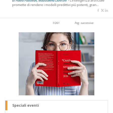
di Flavio Padovan, Maddalena Libertini -
L’intelligenza artificiale
promette di rendere i modelli predittivi più potenti, gran...
1/261
Pag. successiva
Speciali eventi