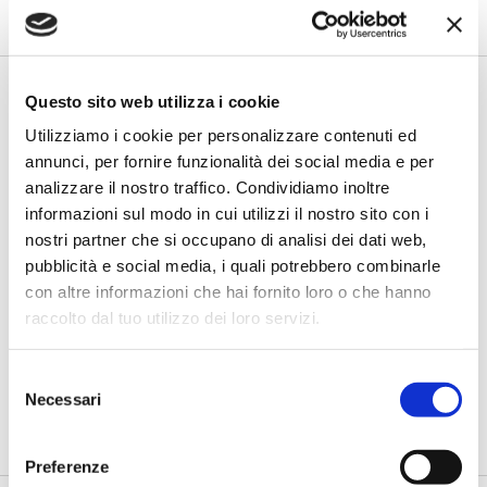
Questo sito web utilizza i cookie
Utilizziamo i cookie per personalizzare contenuti ed
annunci, per fornire funzionalità dei social media e per
analizzare il nostro traffico. Condividiamo inoltre
informazioni sul modo in cui utilizzi il nostro sito con i
nostri partner che si occupano di analisi dei dati web,
pubblicità e social media, i quali potrebbero combinarle
con altre informazioni che hai fornito loro o che hanno
Fracassi (Multiply Group): "L’AI va
progettata dentro i processi,
raccolto dal tuo utilizzo dei loro servizi.
insieme ai controlli”
Selezione
di Flavio Padovan, Maddalena Libertini -
I proof of concept
realizzati con l'AI funzionano. Spesso sorprendono per la
Necessari
del
qualità ...
consenso
Preferenze