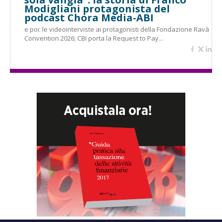
Modigliani protagonista del
podcast Chora Media-ABI
e poi: le videointerviste ai protagonisti della Fondazione Ravà
Convention 2026; CBI porta la Request to Pay...