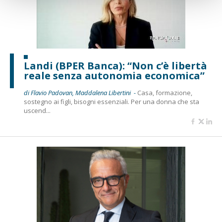
Landi (BPER Banca): “Non c’è libertà
reale senza autonomia economica”
di Flavio Padovan, Maddalena Libertini -
Casa, formazione,
sostegno ai figli, bisogni essenziali. Per una donna che sta
uscend...