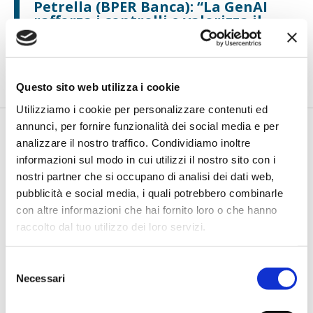
Petrella (BPER Banca): “La GenAI
rafforza i controlli e valorizza il
lavoro degli analisti”
di Flavio Padovan, Maddalena Libertini -
Rendere i controlli di
secondo livello più strutturati, standardizzati e capaci di le...
Questo sito web utilizza i cookie
Utilizziamo i cookie per personalizzare contenuti ed
annunci, per fornire funzionalità dei social media e per
analizzare il nostro traffico. Condividiamo inoltre
informazioni sul modo in cui utilizzi il nostro sito con i
nostri partner che si occupano di analisi dei dati web,
pubblicità e social media, i quali potrebbero combinarle
con altre informazioni che hai fornito loro o che hanno
raccolto dal tuo utilizzo dei loro servizi.
BANCAFORTE TV
Selezione
Fracassi (Multiply Group): "L’AI va
Necessari
del
progettata dentro i processi,
consenso
insieme ai controlli”