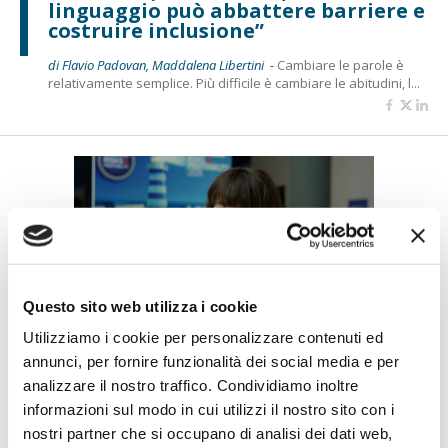
linguaggio può abbattere barriere e
costruire inclusione”
di Flavio Padovan, Maddalena Libertini -
Cambiare le parole è
relativamente semplice. Più difficile è cambiare le abitudini, l...
Questo sito web utilizza i cookie
Utilizziamo i cookie per personalizzare contenuti ed
BANCAFORTE TV
annunci, per fornire funzionalità dei social media e per
Petrella (BPER Banca): “La GenAI
analizzare il nostro traffico. Condividiamo inoltre
rafforza i controlli e valorizza il
lavoro degli analisti”
informazioni sul modo in cui utilizzi il nostro sito con i
nostri partner che si occupano di analisi dei dati web,
di Flavio Padovan, Maddalena Libertini -
Rendere i controlli di