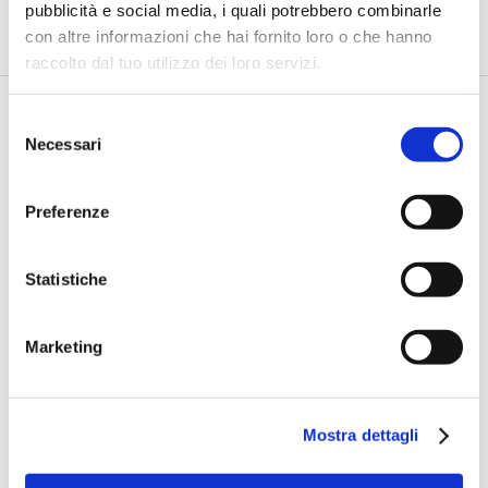
pubblicità e social media, i quali potrebbero combinarle
secondo livello più strutturati, standardizzati e capaci di le...
con altre informazioni che hai fornito loro o che hanno
raccolto dal tuo utilizzo dei loro servizi.
Selezione
Necessari
del
consenso
Preferenze
Statistiche
BANCAFORTE TV
Fracassi (Multiply Group): "L’AI va
Marketing
progettata dentro i processi,
insieme ai controlli”
di Flavio Padovan, Maddalena Libertini -
I proof of concept
realizzati con l'AI funzionano. Spesso sorprendono per la
Mostra dettagli
qualità ...