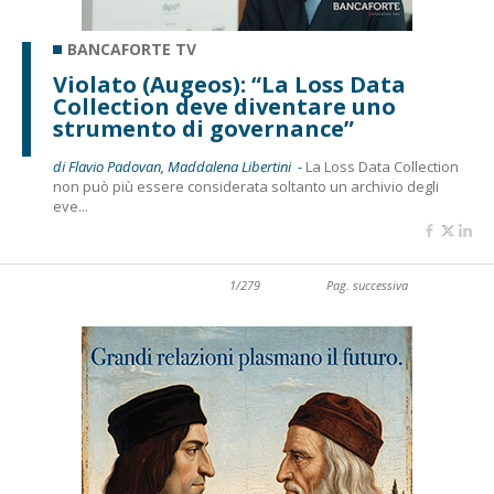
BANCAFORTE TV
Violato (Augeos): “La Loss Data
Collection deve diventare uno
strumento di governance”
di Flavio Padovan, Maddalena Libertini -
La Loss Data Collection
non può più essere considerata soltanto un archivio degli
eve...
1/279
Pag. successiva