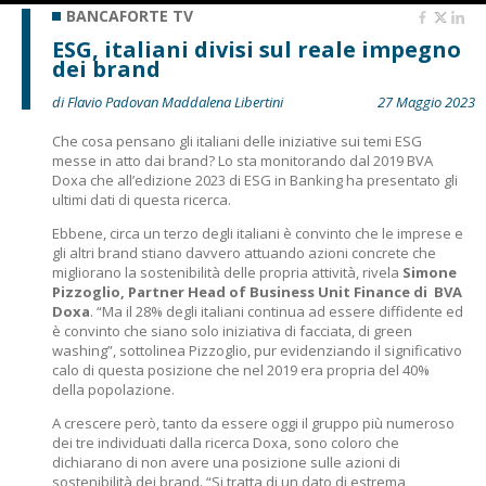
BANCAFORTE TV
ESG, italiani divisi sul reale impegno
dei brand
di Flavio Padovan Maddalena Libertini
27 Maggio 2023
Che cosa pensano gli italiani delle iniziative sui temi ESG
messe in atto dai brand? Lo sta monitorando dal 2019 BVA
Doxa che all’edizione 2023 di ESG in Banking ha presentato gli
ultimi dati di questa ricerca.
Ebbene, circa un terzo degli italiani è convinto che le imprese e
gli altri brand stiano davvero attuando azioni concrete che
migliorano la sostenibilità delle propria attività, rivela
Simone
Pizzoglio, Partner Head of Business Unit Finance di BVA
Doxa
. “Ma il 28% degli italiani continua ad essere diffidente ed
è convinto che siano solo iniziativa di facciata, di green
washing”, sottolinea Pizzoglio, pur evidenziando il significativo
calo di questa posizione che nel 2019 era propria del 40%
della popolazione.
A crescere però, tanto da essere oggi il gruppo più numeroso
dei tre individuati dalla ricerca Doxa, sono coloro che
dichiarano di non avere una posizione sulle azioni di
sostenibilità dei brand. “Si tratta di un dato di estrema