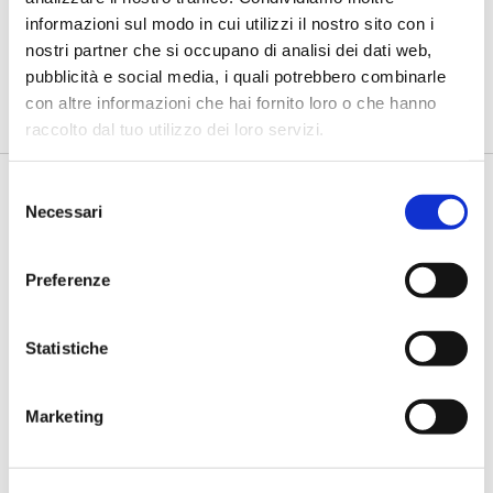
trasformare l'incertezza in
informazioni sul modo in cui utilizzi il nostro sito con i
opportunità”
nostri partner che si occupano di analisi dei dati web,
di Flavio Padovan, Maddalena Libertini -
Viviamo una fase storica
pubblicità e social media, i quali potrebbero combinarle
in cui il mondo cambia più rapidamente della nostra capacità...
con altre informazioni che hai fornito loro o che hanno
raccolto dal tuo utilizzo dei loro servizi.
Selezione
Necessari
del
consenso
Preferenze
Statistiche
BANCAFORTE TV
Bartolucci (Prometeia): “Così le
Marketing
banche possono finanziare la
resilienza climatica delle imprese
agricole”