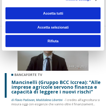
di Flavio Padovan, Maddalena Libertini -
I proof of concept
realizzati con l'AI funzionano. Spesso sorprendono per la
Accetta tutti
qualità ...
Accetta selezionati
Rifiuta
BANCAFORTE TV
Mancinelli (Gruppo BCC Iccrea): “Alle
imprese agricole servono finanza e
capacità di leggere i nuovi rischi”
di Flavio Padovan, Maddalena Libertini -
l credito all’agricoltura si
misura oggi con esigenze che vanno oltre il finanziament...