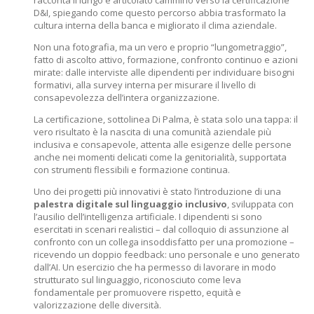
racconta il lungo e articolato cammino verso la certificazione
D&I, spiegando come questo percorso abbia trasformato la
cultura interna della banca e migliorato il clima aziendale.
Non una fotografia, ma un vero e proprio “lungometraggio”,
fatto di ascolto attivo, formazione, confronto continuo e azioni
mirate: dalle interviste alle dipendenti per individuare bisogni
formativi, alla survey interna per misurare il livello di
consapevolezza dell’intera organizzazione.
La certificazione, sottolinea Di Palma, è stata solo una tappa: il
vero risultato è la nascita di una comunità aziendale più
inclusiva e consapevole, attenta alle esigenze delle persone
anche nei momenti delicati come la genitorialità, supportata
con strumenti flessibili e formazione continua.
Uno dei progetti più innovativi è stato l’introduzione di una
palestra digitale sul linguaggio inclusivo
, sviluppata con
l’ausilio dell’intelligenza artificiale. I dipendenti si sono
esercitati in scenari realistici – dal colloquio di assunzione al
confronto con un collega insoddisfatto per una promozione –
ricevendo un doppio feedback: uno personale e uno generato
dall’AI. Un esercizio che ha permesso di lavorare in modo
strutturato sul linguaggio, riconosciuto come leva
fondamentale per promuovere rispetto, equità e
valorizzazione delle diversità.