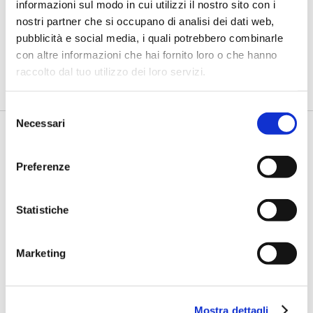
informazioni sul modo in cui utilizzi il nostro sito con i
Petrella (BPER Banca): “La GenAI
rafforza i controlli e valorizza il
nostri partner che si occupano di analisi dei dati web,
lavoro degli analisti”
pubblicità e social media, i quali potrebbero combinarle
con altre informazioni che hai fornito loro o che hanno
di Flavio Padovan, Maddalena Libertini -
Rendere i controlli di
raccolto dal tuo utilizzo dei loro servizi.
secondo livello più strutturati, standardizzati e capaci di le...
Selezione
Necessari
del
consenso
Preferenze
Statistiche
Marketing
BANCAFORTE TV
Fracassi (Multiply Group): "L’AI va
progettata dentro i processi,
insieme ai controlli”
Mostra dettagli