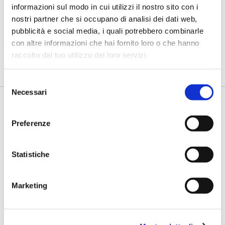
informazioni sul modo in cui utilizzi il nostro sito con i
Petrella (BPER Banca): “La GenAI
nostri partner che si occupano di analisi dei dati web,
rafforza i controlli e valorizza il
pubblicità e social media, i quali potrebbero combinarle
lavoro degli analisti”
con altre informazioni che hai fornito loro o che hanno
di Flavio Padovan, Maddalena Libertini -
Rendere i controlli di
raccolto dal tuo utilizzo dei loro servizi.
secondo livello più strutturati, standardizzati e capaci di le...
Selezione
Necessari
del
consenso
Preferenze
Statistiche
Marketing
BANCAFORTE TV
Fracassi (Multiply Group): "L’AI va
progettata dentro i processi,