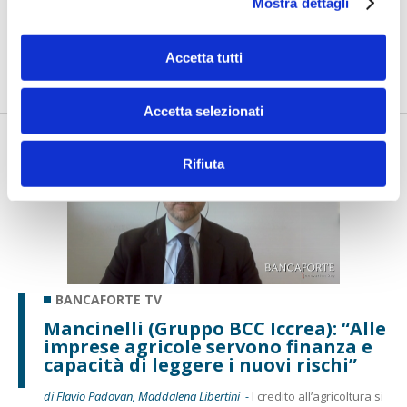
insieme ai controlli”
Mostra dettagli
di Flavio Padovan, Maddalena Libertini -
I proof of concept
realizzati con l'AI funzionano. Spesso sorprendono per la
Accetta tutti
qualità ...
Accetta selezionati
Rifiuta
BANCAFORTE TV
Mancinelli (Gruppo BCC Iccrea): “Alle
imprese agricole servono finanza e
capacità di leggere i nuovi rischi”
di Flavio Padovan, Maddalena Libertini -
l credito all’agricoltura si