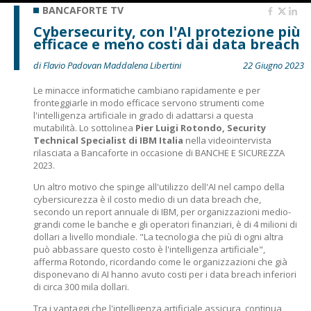
BANCAFORTE TV
Cybersecurity, con l'AI protezione più
efficace e meno costi dai data breach
di Flavio Padovan Maddalena Libertini
22 Giugno 2023
Le minacce informatiche cambiano rapidamente e per
fronteggiarle in modo efficace servono strumenti come
l'intelligenza artificiale in grado di adattarsi a questa
mutabilità. Lo sottolinea
Pier Luigi Rotondo, Security
Technical Specialist di IBM Italia
nella videointervista
rilasciata a Bancaforte in occasione di BANCHE E SICUREZZA
2023.
Un altro motivo che spinge all'utilizzo dell'AI nel campo della
cybersicurezza è il costo medio di un data breach che,
secondo un report annuale di IBM, per organizzazioni medio-
grandi come le banche e gli operatori finanziari, è di 4 milioni di
dollari a livello mondiale. "La tecnologia che più di ogni altra
può abbassare questo costo è l'intelligenza artificiale",
afferma Rotondo, ricordando come le organizzazioni che già
disponevano di AI hanno avuto costi per i data breach inferiori
di circa 300 mila dollari.
Tra i vantaggi che l'intelligenza artificiale assicura, continua