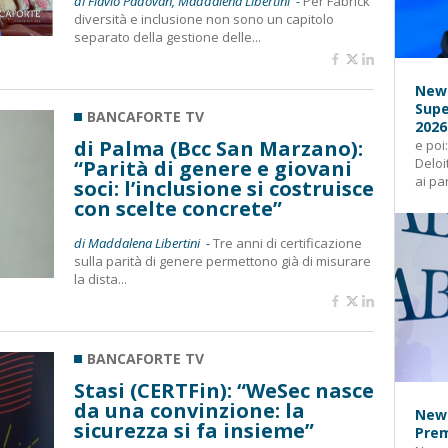
di Flavio Padovan, Maddalena Libertini -
Per Fabrick
diversità e inclusione non sono un capitolo
separato della gestione delle...
News
Supe
BANCAFORTE TV
2026
di Palma (Bcc San Marzano):
e poi
Deloi
“Parità di genere e giovani
ai pa
soci: l’inclusione si costruisce
con scelte concrete”
di Maddalena Libertini -
Tre anni di certificazione
sulla parità di genere permettono già di misurare
la dista...
BANCAFORTE TV
Stasi (CERTFin): “WeSec nasce
da una convinzione: la
News
sicurezza si fa insieme”
Prem