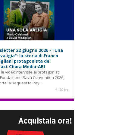
letter 22 giugno 2026 - "Una
 valigia": la storia di Franco
gliani protagonista del
ast Chora Media-ABI
: le videointerviste ai protagonisti
 Fondazione Ravà Convention 2026;
orta la Request to Pay...