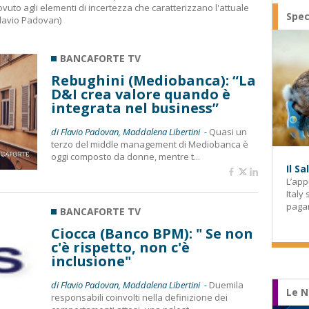
ovuto agli elementi di incertezza che caratterizzano l'attuale
Spec
 Flavio Padovan)
BANCAFORTE TV
Rebughini (Mediobanca): “La
D&I crea valore quando è
integrata nel business”
di Flavio Padovan, Maddalena Libertini -
Quasi un
terzo del middle management di Mediobanca è
oggi composto da donne, mentre t...
Il S
L’app
Italy
paga
BANCAFORTE TV
Ciocca (Banco BPM): " Se non
c'è rispetto, non c'è
inclusione"
di Flavio Padovan, Maddalena Libertini -
Duemila
Le N
responsabili coinvolti nella definizione dei