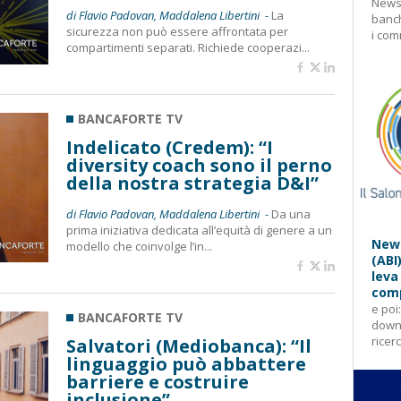
Newsl
di Flavio Padovan, Maddalena Libertini -
La
banch
sicurezza non può essere affrontata per
i com
compartimenti separati. Richiede cooperazi...
BANCAFORTE TV
Indelicato (Credem): “I
diversity coach sono il perno
della nostra strategia D&I”
di Flavio Padovan, Maddalena Libertini -
Da una
prima iniziativa dedicata all’equità di genere a un
News
modello che coinvolge l’in...
(ABI
leva
comp
e poi
BANCAFORTE TV
downl
ricer
Salvatori (Mediobanca): “Il
linguaggio può abbattere
barriere e costruire
inclusione”