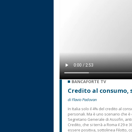
BANCAFORTE TV
Credito al consumo, 
di Flavio Padovan
In Italia solo il 4% del credito al con
personali. Ma è uno scenario che è 
Segretario Generale di Assofin, antic
Credito, che si terrà a Roma il 29 
essere positiva, sottolinea Filotto, 