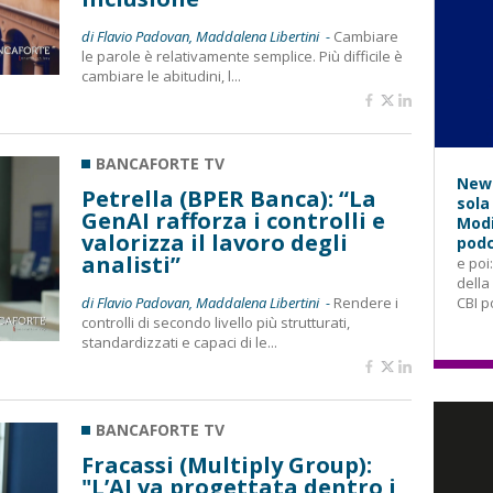
di Flavio Padovan, Maddalena Libertini -
Cambiare
le parole è relativamente semplice. Più difficile è
cambiare le abitudini, l...
BANCAFORTE TV
News
Petrella (BPER Banca): “La
sola
GenAI rafforza i controlli e
Modi
valorizza il lavoro degli
podc
analisti”
e poi
della
di Flavio Padovan, Maddalena Libertini -
Rendere i
CBI p
controlli di secondo livello più strutturati,
standardizzati e capaci di le...
BANCAFORTE TV
Fracassi (Multiply Group):
"L’AI va progettata dentro i