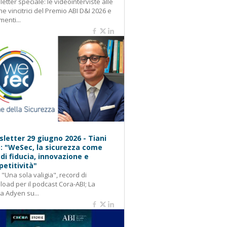
etter speciale: le videointerviste alle
e vincitrici del Premio ABI D&I 2026 e
menti...
letter 29 giugno 2026 - Tiani
): "WeSec, la sicurezza come
 di fiducia, innovazione e
etitività"
: "Una sola valigia", record di
oad per il podcast Cora-ABI; La
ca Adyen su...