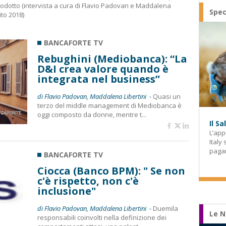
rodotto (intervista a cura di Flavio Padovan e Maddalena
Spec
ito 2018)
BANCAFORTE TV
Rebughini (Mediobanca): “La
D&I crea valore quando è
integrata nel business”
di Flavio Padovan, Maddalena Libertini -
Quasi un
terzo del middle management di Mediobanca è
oggi composto da donne, mentre t...
Il S
L’app
Italy
paga
BANCAFORTE TV
Ciocca (Banco BPM): " Se non
c'è rispetto, non c'è
inclusione"
di Flavio Padovan, Maddalena Libertini -
Duemila
Le N
responsabili coinvolti nella definizione dei