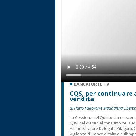
BANCAFORTE TV
CQS, per continuare 
vendita
di Flavio Padovan e Maddalena Libertin
La Cessione del Quinto sta crescend
6,4% del credito al consumo nel su
Amministratore Delegato Pitagora. Ch
Vigilanza di Banca d'Italia e sull'im