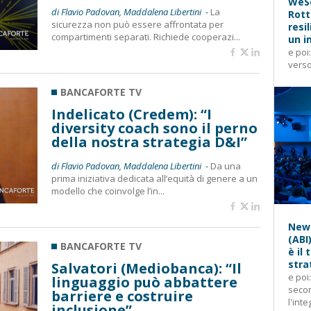
WeSe
di Flavio Padovan, Maddalena Libertini -
La
Rott
sicurezza non può essere affrontata per
resi
compartimenti separati. Richiede cooperazi...
un i
e poi
verso
BANCAFORTE TV
Indelicato (Credem): “I
diversity coach sono il perno
della nostra strategia D&I”
di Flavio Padovan, Maddalena Libertini -
Da una
prima iniziativa dedicata all’equità di genere a un
modello che coinvolge l’in...
News
(ABI
BANCAFORTE TV
è il
stra
Salvatori (Mediobanca): “Il
e poi
linguaggio può abbattere
secon
barriere e costruire
l'inte
inclusione”