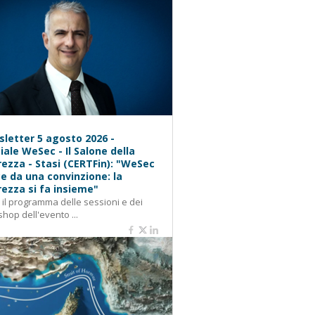
letter 5 agosto 2026 -
iale WeSec - Il Salone della
rezza - Stasi (CERTFin): "WeSec
e da una convinzione: la
rezza si fa insieme"
: il programma delle sessioni e dei
hop dell'evento ...