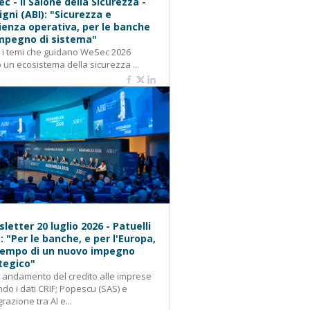
c - Il Salone della Sicurezza -
igni (ABI): "Sicurezza e
lienza operativa, per le banche
mpegno di sistema"
: i temi che guidano WeSec 2026
 un ecosistema della sicurezza ...
letter 20 luglio 2026 - Patuelli
): "Per le banche, e per l'Europa,
 tempo di un nuovo impegno
tegico"
: andamento del credito alle imprese
do i dati CRIF; Popescu (SAS) e
grazione tra AI e...