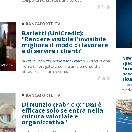
comportamenti attesi, una palest...
BANCAFORTE TV
Barletti (UniCredit):
"Rendere visibile l’invisibile
migliora il modo di lavorare
e di servire i clienti”
News
di Flavio Padovan, Maddalena Libertini -
L'inclusione
Spec
non è un progetto a sé, ma un elemento che
Sicu
attraversa cultura aziendale,...
nasc
sicu
e poi
works
BANCAFORTE TV
Di Nunzio (Fabrick): "D&I è
efficace solo se entra nella
cultura valoriale e
organizzativa"