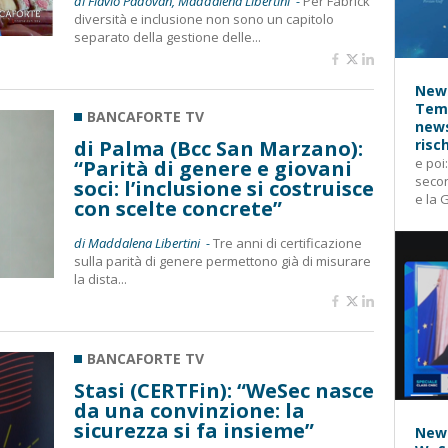
di Flavio Padovan, Maddalena Libertini -
Per Fabrick
diversità e inclusione non sono un capitolo
separato della gestione delle...
News
Temp
BANCAFORTE TV
news
di Palma (Bcc San Marzano):
risc
e poi
“Parità di genere e giovani
secon
soci: l’inclusione si costruisce
e la 
con scelte concrete”
di Maddalena Libertini -
Tre anni di certificazione
sulla parità di genere permettono già di misurare
la dista...
BANCAFORTE TV
Stasi (CERTFin): “WeSec nasce
da una convinzione: la
sicurezza si fa insieme”
News