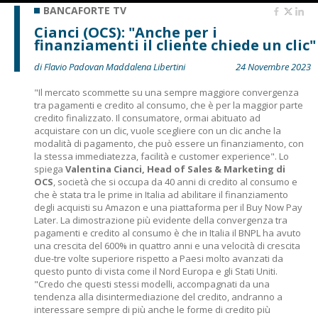
BANCAFORTE TV
Cianci (OCS): "Anche per i
finanziamenti il cliente chiede un clic"
di Flavio Padovan Maddalena Libertini
24 Novembre 2023
"Il mercato scommette su una sempre maggiore convergenza
tra pagamenti e credito al consumo, che è per la maggior parte
credito finalizzato. Il consumatore, ormai abituato ad
acquistare con un clic, vuole scegliere con un clic anche la
modalità di pagamento, che può essere un finanziamento, con
la stessa immediatezza, facilità e customer experience". Lo
spiega
Valentina Cianci, Head of Sales & Marketing di
OCS
, società che si occupa da 40 anni di credito al consumo e
che è stata tra le prime in Italia ad abilitare il finanziamento
degli acquisti su Amazon e una piattaforma per il Buy Now Pay
Later. La dimostrazione più evidente della convergenza tra
pagamenti e credito al consumo è che in Italia il BNPL ha avuto
una crescita del 600% in quattro anni e una velocità di crescita
due-tre volte superiore rispetto a Paesi molto avanzati da
questo punto di vista come il Nord Europa e gli Stati Uniti.
"Credo che questi stessi modelli, accompagnati da una
tendenza alla disintermediazione del credito, andranno a
interessare sempre di più anche le forme di credito più