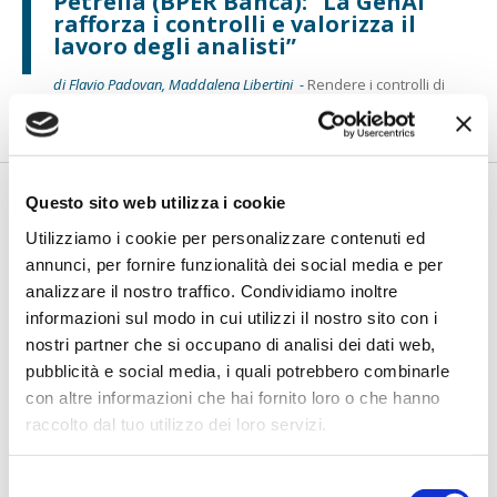
Petrella (BPER Banca): “La GenAI
rafforza i controlli e valorizza il
lavoro degli analisti”
di Flavio Padovan, Maddalena Libertini -
Rendere i controlli di
secondo livello più strutturati, standardizzati e capaci di le...
Questo sito web utilizza i cookie
Utilizziamo i cookie per personalizzare contenuti ed
annunci, per fornire funzionalità dei social media e per
analizzare il nostro traffico. Condividiamo inoltre
informazioni sul modo in cui utilizzi il nostro sito con i
nostri partner che si occupano di analisi dei dati web,
pubblicità e social media, i quali potrebbero combinarle
BANCAFORTE TV
con altre informazioni che hai fornito loro o che hanno
Fracassi (Multiply Group): "L’AI va
raccolto dal tuo utilizzo dei loro servizi.
progettata dentro i processi,
insieme ai controlli”
Selezione