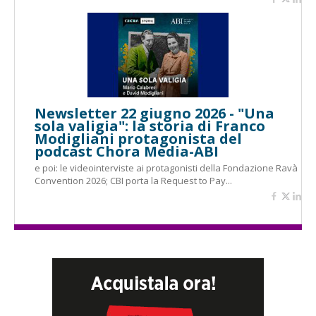
Newsletter 22 giugno 2026 - "Una
sola valigia": la storia di Franco
Modigliani protagonista del
podcast Chora Media-ABI
e poi: le videointerviste ai protagonisti della Fondazione Ravà
Convention 2026; CBI porta la Request to Pay...