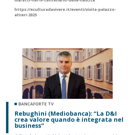
maratti-nel-iv-centenario-della-nascita
https://eculturadavivere.it/eventi/visita-palazzo-
altieri-2025
BANCAFORTE TV
Rebughini (Mediobanca): “La D&I
crea valore quando è integrata nel
business”