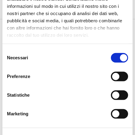
secondo livello più strutturati, standardizzati e capaci di le...
informazioni sul modo in cui utilizzi il nostro sito con i
nostri partner che si occupano di analisi dei dati web,
pubblicità e social media, i quali potrebbero combinarle
con altre informazioni che hai fornito loro o che hanno
raccolto dal tuo utilizzo dei loro servizi.
Selezione
Necessari
del
consenso
Preferenze
BANCAFORTE TV
Fracassi (Multiply Group): "L’AI va
Statistiche
progettata dentro i processi,
insieme ai controlli”
di Flavio Padovan, Maddalena Libertini -
I proof of concept
Marketing
realizzati con l'AI funzionano. Spesso sorprendono per la
qualità ...