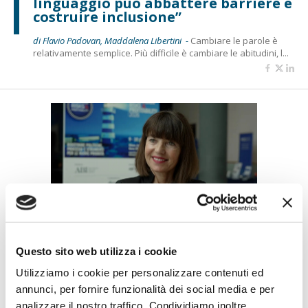
linguaggio può abbattere barriere e
costruire inclusione”
di Flavio Padovan, Maddalena Libertini -
Cambiare le parole è
relativamente semplice. Più difficile è cambiare le abitudini, l...
BANCAFORTE TV
Petrella (BPER Banca): “La GenAI
Questo sito web utilizza i cookie
rafforza i controlli e valorizza il
Utilizziamo i cookie per personalizzare contenuti ed
lavoro degli analisti”
annunci, per fornire funzionalità dei social media e per
di Flavio Padovan, Maddalena Libertini -
Rendere i controlli di
analizzare il nostro traffico. Condividiamo inoltre