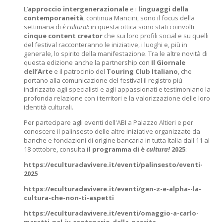
L’
approccio intergenerazionale
e i
linguaggi della
contemporaneità
, continua Mancini, sono il focus della
settimana di
è cultura!
: in questa ottica sono stati coinvolti
cinque content creator
che sui loro profili social e su quelli
del festival racconteranno le iniziative, i luoghi e, più in
generale, lo spirito della manifestazione. Tra le altre novità di
questa edizione anche la partnership con
Il Giornale
dell’Arte
e il patrocinio del
Touring Club Italiano
, che
portano alla comunicazione del festival il registro più
indirizzato agli specialisti e agli appassionati e testimoniano la
profonda relazione con i territori e la valorizzazione delle loro
identità culturali.
Per partecipare agli eventi dell'ABI a Palazzo Altieri e per
conoscere il palinsesto delle altre iniziative organizzate da
banche e fondazioni di origine bancaria in tutta Italia dall'11 al
18 otttobre, consulta
il programma di è
cultura!
2025
:
https://eculturadavivere.it/eventi/palinsesto/eventi-
2025
https://eculturadavivere.it/eventi/gen-z-e-alpha--la-
cultura-che-non-ti-aspetti
https://eculturadavivere.it/eventi/omaggio-a-carlo-