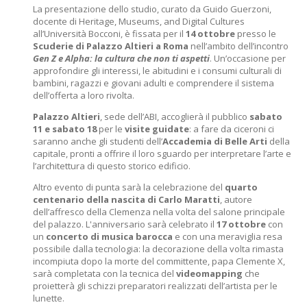
La presentazione dello studio, curato da Guido Guerzoni,
docente di Heritage, Museums, and Digital Cultures
all’Università Bocconi, è fissata per il
14 ottobre
presso le
Scuderie di Palazzo Altieri a Roma
nell’ambito dell’incontro
Gen Z e Alpha: la cultura che non ti aspetti
. Un’occasione per
approfondire gli interessi, le abitudini e i consumi culturali di
bambini, ragazzi e giovani adulti e comprendere il sistema
dell’offerta a loro rivolta.
Palazzo Altieri
, sede dell’ABI, accoglierà il pubblico
sabato
11 e sabato 18
per le
visite guidate
: a fare da ciceroni ci
saranno anche gli studenti dell’
Accademia di Belle Arti
della
capitale, pronti a offrire il loro sguardo per interpretare l’arte e
l’architettura di questo storico edificio.
Altro evento di punta sarà la celebrazione del
quarto
centenario della nascita di Carlo Maratti
, autore
dell’affresco della Clemenza nella volta del salone principale
del palazzo. L'anniversario sarà celebrato il
17 ottobre
con
un
concerto di musica barocca
e con una meraviglia resa
possibile dalla tecnologia: la decorazione della volta rimasta
incompiuta dopo la morte del committente, papa Clemente X,
sarà completata con la tecnica del
videomapping
che
proietterà gli schizzi preparatori realizzati dell’artista per le
lunette.