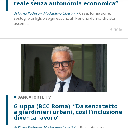
reale senza autonomia economica”
di Flavio Padovan, Maddalena Libertini -
Casa, formazione,
sostegno ai figli, bisogni essenziali. Per una donna che sta
uscend...
BANCAFORTE TV
Giuppa (BCC Roma): “Da senzatetto
a giardinieri urbani, così l’inclusione
diventa lavoro”
di Flavio Padovan, Maddalena Libertini -
Restituire una