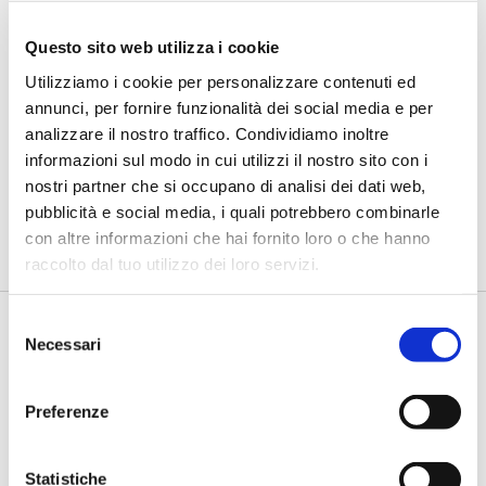
Questo sito web utilizza i cookie
BANCAFORTE TV
Utilizziamo i cookie per personalizzare contenuti ed
annunci, per fornire funzionalità dei social media e per
Fracassi (Multiply Group): "L’AI va
progettata dentro i processi,
analizzare il nostro traffico. Condividiamo inoltre
insieme ai controlli”
informazioni sul modo in cui utilizzi il nostro sito con i
nostri partner che si occupano di analisi dei dati web,
di Flavio Padovan, Maddalena Libertini -
I proof of concept
pubblicità e social media, i quali potrebbero combinarle
realizzati con l'AI funzionano. Spesso sorprendono per la
qualità ...
con altre informazioni che hai fornito loro o che hanno
raccolto dal tuo utilizzo dei loro servizi.
Selezione
Necessari
del
consenso
Preferenze
Statistiche