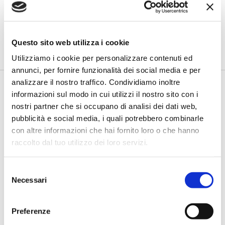
linguaggio può abbattere barriere e
costruire inclusione”
di Flavio Padovan, Maddalena Libertini -
Cambiare le parole è
Questo sito web utilizza i cookie
relativamente semplice. Più difficile è cambiare le abitudini, l...
Utilizziamo i cookie per personalizzare contenuti ed
annunci, per fornire funzionalità dei social media e per
analizzare il nostro traffico. Condividiamo inoltre
informazioni sul modo in cui utilizzi il nostro sito con i
nostri partner che si occupano di analisi dei dati web,
pubblicità e social media, i quali potrebbero combinarle
con altre informazioni che hai fornito loro o che hanno
raccolto dal tuo utilizzo dei loro servizi.
Selezione
BANCAFORTE TV
Necessari
del
Petrella (BPER Banca): “La GenAI
consenso
rafforza i controlli e valorizza il
lavoro degli analisti”
Preferenze