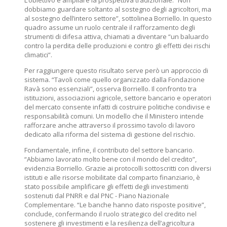
L’obiettivo è ampliare la prospettiva tradizionale. “Non
dobbiamo guardare soltanto al sostegno degli agricoltori, ma
al sostegno dell’intero settore”, sottolinea Borriello. In questo
quadro assume un ruolo centrale il rafforzamento degli
strumenti di difesa attiva, chiamati a diventare “un baluardo
contro la perdita delle produzioni e contro gli effetti dei rischi
climatici”.
Per raggiungere questo risultato serve però un approccio di
sistema. “Tavoli come quello organizzato dalla Fondazione
Ravà sono essenziali”, osserva Borriello. Il confronto tra
istituzioni, associazioni agricole, settore bancario e operatori
del mercato consente infatti di costruire politiche condivise e
responsabilità comuni. Un modello che il Ministero intende
rafforzare anche attraverso il prossimo tavolo di lavoro
dedicato alla riforma del sistema di gestione del rischio.
Fondamentale, infine, il contributo del settore bancario.
“Abbiamo lavorato molto bene con il mondo del credito”,
evidenzia Borriello. Grazie ai protocolli sottoscritti con diversi
istituti e alle risorse mobilitate dal comparto finanziario, è
stato possibile amplificare gli effetti degli investimenti
sostenuti dal PNRR e dal PNC - Piano Nazionale
Complementare. “Le banche hanno dato risposte positive”,
conclude, confermando il ruolo strategico del credito nel
sostenere gli investimenti e la resilienza dell’agricoltura