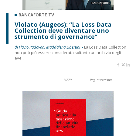
BANCAFORTE TV
Violato (Augeos): “La Loss Data
Collection deve diventare uno
strumento di governance”
di Flavio Padovan, Maddalena Libertini -
La Loss Data Collection
non può più essere considerata soltanto un archivio degli
eve...
1/279
Pag. successiva