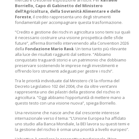
mercati e crescente esposizione ai rischi. Per
Raffaele
Borriello, Capo di Gabinetto del Ministero
dell’Agricoltura, della Sovranità Alimentare e delle
Foreste
, il credito rappresenta uno degli strumenti
fondamentali per accompagnare questa trasformazione.
“Credito e gestione dei rischi in agricoltura sono temi sui quali
è necessario costruire una visione prospettica delle sfide
future”, afferma Borriello intervenendo alla Convention 2026
della
Fondazione Mario Ravà
. Un tema tanto più rilevante
alla luce dei risultati raggiunti dal settore. “Abbiamo
conquistato traguardi storici e un patrimonio che dobbiamo
preservare sostenendo le imprese negli investimenti e
offrendo loro strumenti adeguati per gestire i rischi”.
Tra le priorità individuate dal Ministero c’è la riforma del
Decreto Legislativo 102 del 2004, che da oltre vent’anni
rappresenta uno dei pilastri della gestione del rischio in
agricoltura. “Oggi abbiamo l’opportunità di mettere mano a
questo testo con una visione nuova”, spiega Borriello.
Una revisione che nasce anche dal crescente interesse
internazionale verso il tema: “L’Unione Europea ha affidato
uno studio alla Banca Mondiale, la BEI lavora su questi temi e
la gestione del rischio è ormai una priorità a livello europeo”.