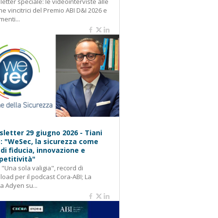
etter speciale: le videointerviste alle
e vincitrici del Premio ABI D&I 2026 e
menti...
letter 29 giugno 2026 - Tiani
): "WeSec, la sicurezza come
 di fiducia, innovazione e
etitività"
: "Una sola valigia", record di
oad per il podcast Cora-ABI; La
ca Adyen su...