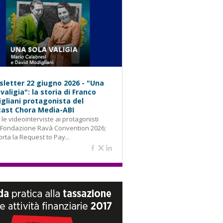
letter 22 giugno 2026 - "Una
 valigia": la storia di Franco
gliani protagonista del
ast Chora Media-ABI
: le videointerviste ai protagonisti
 Fondazione Ravà Convention 2026;
orta la Request to Pay...