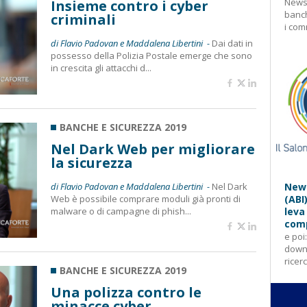
Newsl
Insieme contro i cyber
banch
criminali
i com
di Flavio Padovan e Maddalena Libertini -
Dai dati in
possesso della Polizia Postale emerge che sono
in crescita gli attacchi d...
BANCHE E SICUREZZA 2019
Nel Dark Web per migliorare
la sicurezza
di Flavio Padovan e Maddalena Libertini -
Nel Dark
News
Web è possibile comprare moduli già pronti di
(ABI
malware o di campagne di phish...
leva
comp
e poi
downl
ricer
BANCHE E SICUREZZA 2019
Una polizza contro le
minacce cyber