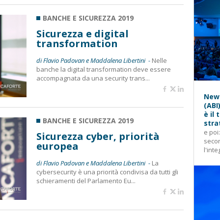
BANCHE E SICUREZZA 2019
Sicurezza e digital
transformation
di Flavio Padovan e Maddalena Libertini -
Nelle
banche la digital transformation deve essere
accompagnata da una security trans...
News
(ABI
è il
BANCHE E SICUREZZA 2019
stra
e poi
Sicurezza cyber, priorità
secon
europea
l'inte
di Flavio Padovan e Maddalena Libertini -
La
cybersecurity è una priorità condivisa da tutti gli
schieramenti del Parlamento Eu...