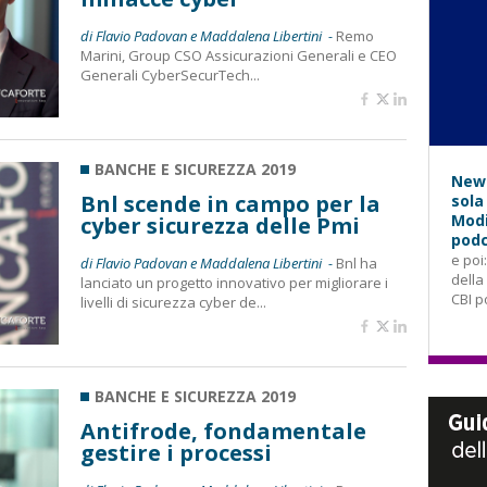
di Flavio Padovan e Maddalena Libertini -
Remo
Marini, Group CSO Assicurazioni Generali e CEO
Generali CyberSecurTech...
BANCHE E SICUREZZA 2019
News
Bnl scende in campo per la
sola
Modi
cyber sicurezza delle Pmi
podc
e poi
di Flavio Padovan e Maddalena Libertini -
Bnl ha
della
lanciato un progetto innovativo per migliorare i
CBI p
livelli di sicurezza cyber de...
BANCHE E SICUREZZA 2019
Antifrode, fondamentale
gestire i processi