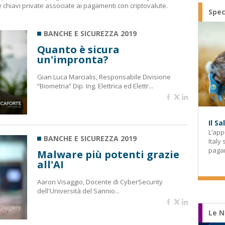
 chiavi private associate ai pagamenti con criptovalute.
Spec
BANCHE E SICUREZZA 2019
Quanto è sicura
un'impronta?
Gian Luca Marcialis, Responsabile Divisione
“Biometria” Dip. Ing. Elettrica ed Elettr...
Il S
L’app
BANCHE E SICUREZZA 2019
Italy
paga
Malware più potenti grazie
all'AI
Aaron Visaggio, Docente di CyberSecurity
dell'Università del Sannio...
Le N