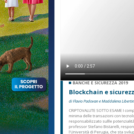
BANCHE E SICUREZZA 2019
Blockchain e sicurez
di Flavio Padovan e Maddalena Libertin
CRIPTOVALUTE SOTTO ESAME I comporta
minima delle transazioni con tecnol
responsabilizzato sullle potenzialità
professor Stefano Bistarelli, respon
l'Università di Perugia, che sta svi