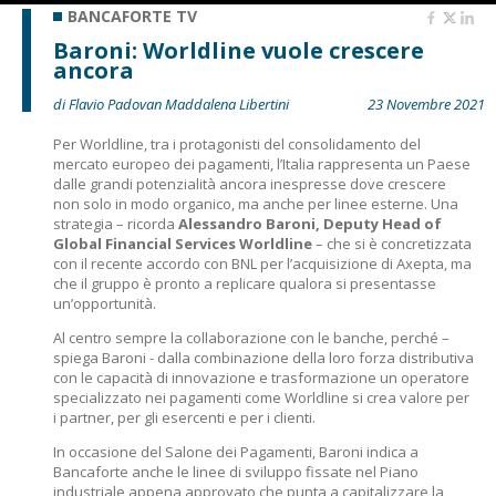
BANCAFORTE TV
Baroni: Worldline vuole crescere
ancora
di Flavio Padovan Maddalena Libertini
23 Novembre 2021
Per Worldline, tra i protagonisti del consolidamento del
mercato europeo dei pagamenti, l’Italia rappresenta un Paese
dalle grandi potenzialità ancora inespresse dove crescere
non solo in modo organico, ma anche per linee esterne. Una
strategia – ricorda
Alessandro Baroni, Deputy Head of
Global Financial Services Worldline
– che si è concretizzata
con il recente accordo con BNL per l’acquisizione di Axepta, ma
che il gruppo è pronto a replicare qualora si presentasse
un’opportunità.
Al centro sempre la collaborazione con le banche, perché –
spiega Baroni - dalla combinazione della loro forza distributiva
con le capacità di innovazione e trasformazione un operatore
specializzato nei pagamenti come Worldline si crea valore per
i partner, per gli esercenti e per i clienti.
In occasione del Salone dei Pagamenti, Baroni indica a
Bancaforte anche le linee di sviluppo fissate nel Piano
industriale appena approvato che punta a capitalizzare la