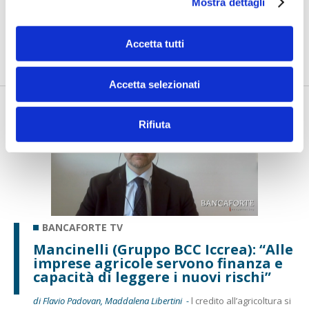
insieme ai controlli”
Mostra dettagli
di Flavio Padovan, Maddalena Libertini -
I proof of concept
realizzati con l'AI funzionano. Spesso sorprendono per la
Accetta tutti
qualità ...
Accetta selezionati
Rifiuta
BANCAFORTE TV
Mancinelli (Gruppo BCC Iccrea): “Alle
imprese agricole servono finanza e
capacità di leggere i nuovi rischi”
di Flavio Padovan, Maddalena Libertini -
l credito all’agricoltura si