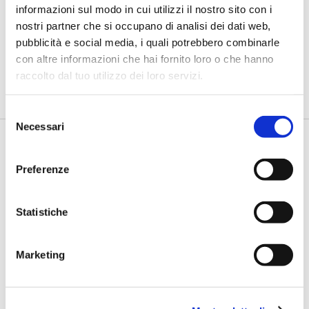
informazioni sul modo in cui utilizzi il nostro sito con i
Petrella (BPER Banca): “La GenAI
nostri partner che si occupano di analisi dei dati web,
rafforza i controlli e valorizza il
pubblicità e social media, i quali potrebbero combinarle
lavoro degli analisti”
con altre informazioni che hai fornito loro o che hanno
di Flavio Padovan, Maddalena Libertini -
Rendere i controlli di
raccolto dal tuo utilizzo dei loro servizi.
secondo livello più strutturati, standardizzati e capaci di le...
Selezione
Necessari
del
consenso
Preferenze
Statistiche
Marketing
BANCAFORTE TV
Fracassi (Multiply Group): "L’AI va
progettata dentro i processi,