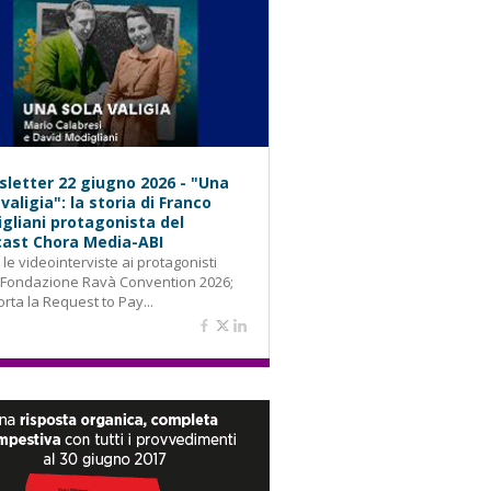
letter 22 giugno 2026 - "Una
 valigia": la storia di Franco
gliani protagonista del
ast Chora Media-ABI
: le videointerviste ai protagonisti
 Fondazione Ravà Convention 2026;
orta la Request to Pay...