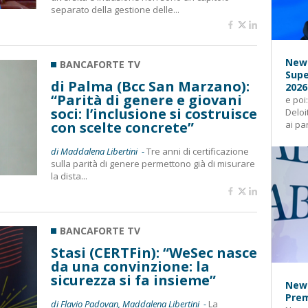
separato della gestione delle...
News
BANCAFORTE TV
Supe
di Palma (Bcc San Marzano):
2026
“Parità di genere e giovani
e poi
soci: l’inclusione si costruisce
Deloi
con scelte concrete”
ai pa
di Maddalena Libertini -
Tre anni di certificazione
sulla parità di genere permettono già di misurare
la dista...
BANCAFORTE TV
Stasi (CERTFin): “WeSec nasce
da una convinzione: la
sicurezza si fa insieme”
News
Prem
di Flavio Padovan, Maddalena Libertini -
La