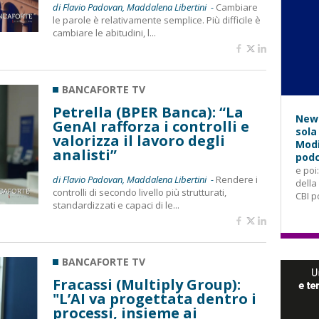
di Flavio Padovan, Maddalena Libertini -
Cambiare
le parole è relativamente semplice. Più difficile è
cambiare le abitudini, l...
BANCAFORTE TV
Petrella (BPER Banca): “La
News
GenAI rafforza i controlli e
sola
valorizza il lavoro degli
Modi
analisti”
podc
e poi
di Flavio Padovan, Maddalena Libertini -
Rendere i
della
controlli di secondo livello più strutturati,
CBI p
standardizzati e capaci di le...
BANCAFORTE TV
Fracassi (Multiply Group):
"L’AI va progettata dentro i
processi, insieme ai