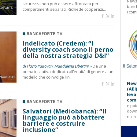
Newsl
sicurezza non può essere affrontata per
banch
compartimenti separati. Richiede cooperazi...
i com
BANCAFORTE TV
Indelicato (Credem): “I
diversity coach sono il perno
della nostra strategia D&I”
di Flavio Padovan, Maddalena Libertini -
Da una
prima iniziativa dedicata all’equità di genere a un
modello che coinvolge l’in...
News
(ABI
leva
comp
BANCAFORTE TV
e poi
Salvatori (Mediobanca): “Il
downl
linguaggio può abbattere
ricer
barriere e costruire
inclusione”