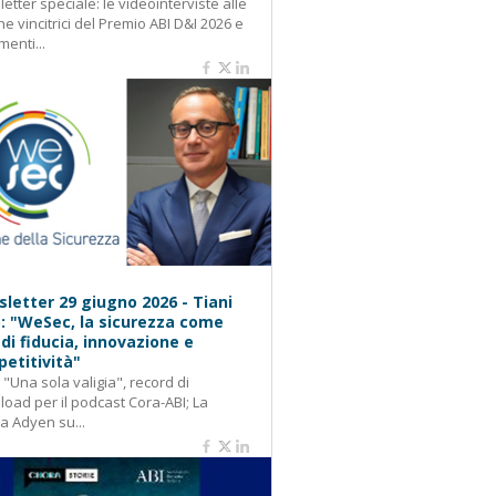
etter speciale: le videointerviste alle
e vincitrici del Premio ABI D&I 2026 e
menti...
letter 29 giugno 2026 - Tiani
): "WeSec, la sicurezza come
 di fiducia, innovazione e
etitività"
: "Una sola valigia", record di
oad per il podcast Cora-ABI; La
ca Adyen su...