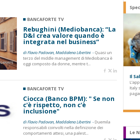
Spec
BANCAFORTE TV
Rebughini (Mediobanca): “La
D&I crea valore quando è
integrata nel business”
di Flavio Padovan, Maddalena Libertini -
Quasi un
terzo del middle management di Mediobanca è
oggi composto da donne, mentre t...
Il S
L’app
Italy
BANCAFORTE TV
paga
Ciocca (Banco BPM): " Se non
c'è rispetto, non c'è
inclusione"
di Flavio Padovan, Maddalena Libertini -
Duemila
responsabili coinvolti nella definizione dei
Le N
comportamenti attesi, una palest...