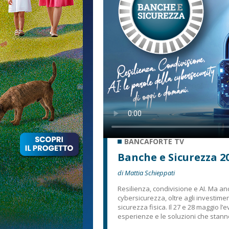
BANCAFORTE TV
Banche e Sicurezza 20
di Mattia Schieppati
Resilienza, condivisione e AI. Ma a
cybersicurezza, oltre agli investimen
sicurezza fisica. Il 27 e 28 maggio l
esperienze e le soluzioni che stann