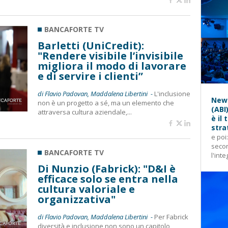
BANCAFORTE TV
Barletti (UniCredit):
"Rendere visibile l’invisibile
migliora il modo di lavorare
e di servire i clienti”
di Flavio Padovan, Maddalena Libertini -
L'inclusione
News
non è un progetto a sé, ma un elemento che
(ABI
attraversa cultura aziendale,...
è il
stra
e poi
secon
BANCAFORTE TV
l'inte
Di Nunzio (Fabrick): "D&I è
efficace solo se entra nella
cultura valoriale e
organizzativa"
di Flavio Padovan, Maddalena Libertini -
Per Fabrick
diversità e inclusione non sono un capitolo