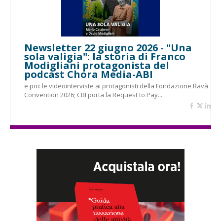
Newsletter 22 giugno 2026 - "Una
sola valigia": la storia di Franco
Modigliani protagonista del
podcast Chora Media-ABI
e poi: le videointerviste ai protagonisti della Fondazione Ravà
Convention 2026; CBI porta la Request to Pay...