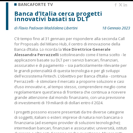
BANCAFORTE TV
Banca d’Italia cerca progetti
innovativi basati su DLT
di Flavio Padovan Maddalena Libertini
18 Gennaio 2023
C’è tempo fino al 31 gennaio per rispondere alla seconda Call
for Proposals del Milano Hub, il centro di innovazione della
Banca d’Italia. Lo ricorda la
Vice Direttrice Generale
Alessandra Perrazzelli
sottolineando come il tema scelto - le
applicazioni basate su DLT per i servizi bancari, finanziari,
assicurativi e di pagamento – sia particolarmente rilevante per
le grandi potenzialità di questa tecnologia e per gli sviluppi
dell'ecosistema Fintech. L’obiettivo per Banca d’Italia - continua
Perrazzelli - è stimolare il mercato a proporre soluzioni e casi
d’uso innovativi e, al tempo stesso, comprendere meglio come
regolamentare quest’area di frontiera che continua a ricevere
grande attenzione dal mondo finanziario, con una previsione
di investimenti di 19 miliardi di dollari entro il 2024.
I progetti possono essere presentati da tre diverse categorie
di soggetti, italiani o esteri: imprese di natura non bancaria o
finanziaria (ad esempio provider di soluzioni tecnologiche);
intermediari bancari, finanziari e assicurativi; università, istituti