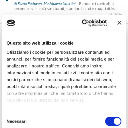
di Flavio Padovan, Maddalena Libertini -
Rendere i controlli di
secondo livello più strutturati, standardizzati e capaci di le...
Questo sito web utilizza i cookie
Utilizziamo i cookie per personalizzare contenuti ed
annunci, per fornire funzionalità dei social media e per
analizzare il nostro traffico. Condividiamo inoltre
informazioni sul modo in cui utilizzi il nostro sito con i
nostri partner che si occupano di analisi dei dati web,
BANCAFORTE TV
pubblicità e social media, i quali potrebbero combinarle
Fracassi (Multiply Group): "L’AI va
con altre informazioni che hai fornito loro o che hanno
progettata dentro i processi,
raccolto dal tuo utilizzo dei loro servizi.
insieme ai controlli”
di Flavio Padovan, Maddalena Libertini -
I proof of concept
Selezione
realizzati con l'AI funzionano. Spesso sorprendono per la
Necessari
del
qualità ...