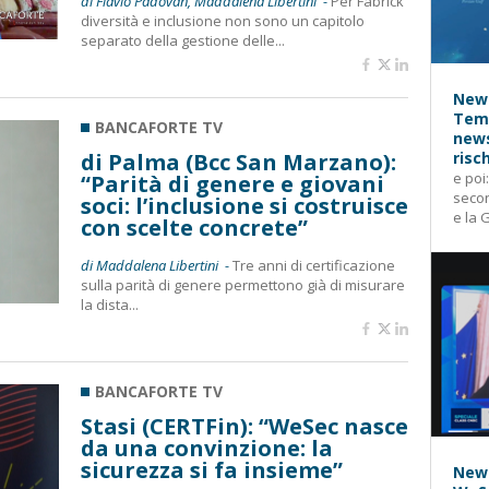
di Flavio Padovan, Maddalena Libertini -
Per Fabrick
diversità e inclusione non sono un capitolo
separato della gestione delle...
News
Temp
BANCAFORTE TV
news
di Palma (Bcc San Marzano):
risc
e poi
“Parità di genere e giovani
secon
soci: l’inclusione si costruisce
e la 
con scelte concrete”
di Maddalena Libertini -
Tre anni di certificazione
sulla parità di genere permettono già di misurare
la dista...
BANCAFORTE TV
Stasi (CERTFin): “WeSec nasce
da una convinzione: la
sicurezza si fa insieme”
News