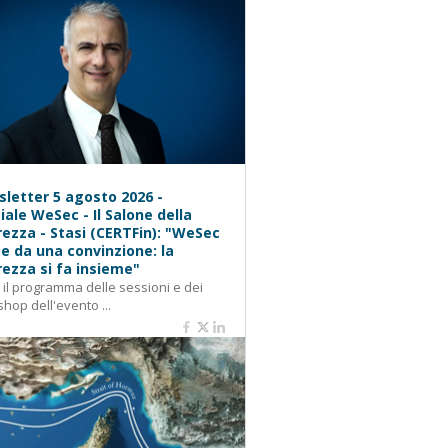
letter 5 agosto 2026 -
iale WeSec - Il Salone della
rezza - Stasi (CERTFin): "WeSec
e da una convinzione: la
rezza si fa insieme"
: il programma delle sessioni e dei
hop dell'evento ...