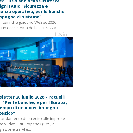
c - Il Salone della Sicurezza -
igni (ABI): "Sicurezza e
lienza operativa, per le banche
mpegno di sistema"
: i temi che guidano WeSec 2026
 un ecosistema della sicurezza ...
letter 20 luglio 2026 - Patuelli
): "Per le banche, e per l'Europa,
 tempo di un nuovo impegno
tegico"
: andamento del credito alle imprese
do i dati CRIF; Popescu (SAS) e
grazione tra AI e...