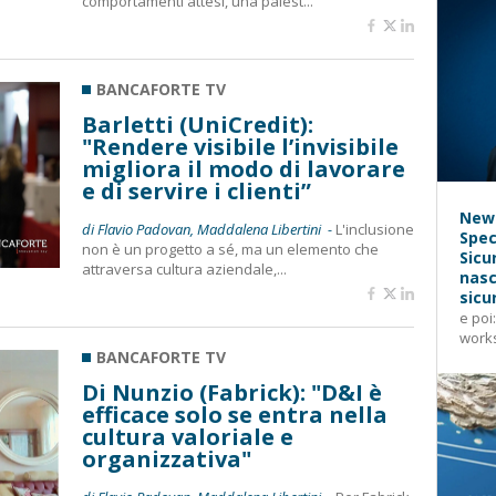
comportamenti attesi, una palest...
BANCAFORTE TV
Barletti (UniCredit):
"Rendere visibile l’invisibile
migliora il modo di lavorare
e di servire i clienti”
News
di Flavio Padovan, Maddalena Libertini -
L'inclusione
Spec
non è un progetto a sé, ma un elemento che
Sicu
attraversa cultura aziendale,...
nasc
sicu
e poi
works
BANCAFORTE TV
Di Nunzio (Fabrick): "D&I è
efficace solo se entra nella
cultura valoriale e
organizzativa"