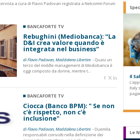
(intervista a cura di Flavio Padovan registrata a Netcomm Forum
Spec
BANCAFORTE TV
Rebughini (Mediobanca): “La
D&I crea valore quando è
integrata nel business”
di Flavio Padovan, Maddalena Libertini -
Quasi un
terzo del middle management di Mediobanca è
oggi composto da donne, mentre t...
Il S
L’app
Italy
paga
BANCAFORTE TV
Ciocca (Banco BPM): " Se non
c'è rispetto, non c'è
inclusione"
di Flavio Padovan, Maddalena Libertini -
Duemila
Le N
responsabili coinvolti nella definizione dei