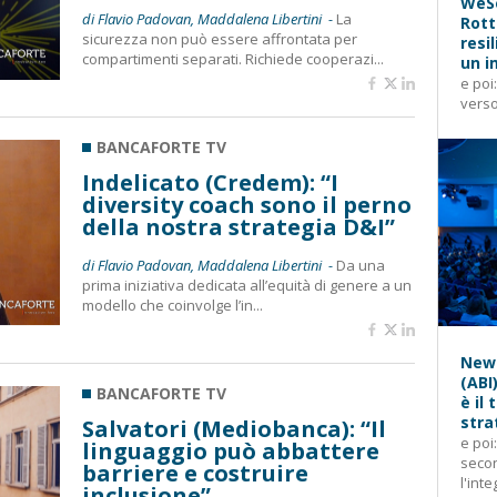
WeSe
di Flavio Padovan, Maddalena Libertini -
La
Rott
sicurezza non può essere affrontata per
resi
compartimenti separati. Richiede cooperazi...
un i
e poi
verso
BANCAFORTE TV
Indelicato (Credem): “I
diversity coach sono il perno
della nostra strategia D&I”
di Flavio Padovan, Maddalena Libertini -
Da una
prima iniziativa dedicata all’equità di genere a un
modello che coinvolge l’in...
News
(ABI
BANCAFORTE TV
è il
stra
Salvatori (Mediobanca): “Il
e poi
linguaggio può abbattere
secon
barriere e costruire
l'inte
inclusione”