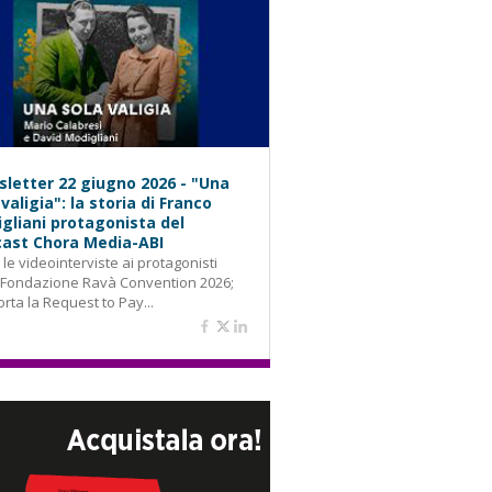
letter 22 giugno 2026 - "Una
 valigia": la storia di Franco
gliani protagonista del
ast Chora Media-ABI
: le videointerviste ai protagonisti
 Fondazione Ravà Convention 2026;
orta la Request to Pay...