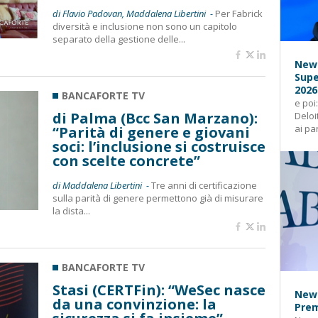
di Flavio Padovan, Maddalena Libertini -
Per Fabrick
diversità e inclusione non sono un capitolo
separato della gestione delle...
News
Supe
2026
BANCAFORTE TV
e poi
di Palma (Bcc San Marzano):
Deloi
ai pa
“Parità di genere e giovani
soci: l’inclusione si costruisce
con scelte concrete”
di Maddalena Libertini -
Tre anni di certificazione
sulla parità di genere permettono già di misurare
la dista...
BANCAFORTE TV
Stasi (CERTFin): “WeSec nasce
News
da una convinzione: la
Prem