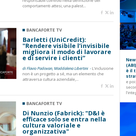
responsabili coinvolti nella definizione dei
comportamenti attesi, una palest...
BANCAFORTE TV
Barletti (UniCredit):
"Rendere visibile l’invisibile
migliora il modo di lavorare
e di servire i clienti”
News
(ABI
di Flavio Padovan, Maddalena Libertini -
L'inclusione
è il
non è un progetto a sé, ma un elemento che
stra
attraversa cultura aziendale,...
e poi
secon
l'inte
BANCAFORTE TV
Di Nunzio (Fabrick): "D&I è
efficace solo se entra nella
cultura valoriale e
organizzativa"