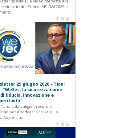
etter speciale: le videointerviste alle
e vincitrici del Premio ABI D&I 2026 e
menti...
letter 29 giugno 2026 - Tiani
): "WeSec, la sicurezza come
 di fiducia, innovazione e
etitività"
: "Una sola valigia", record di
oad per il podcast Cora-ABI; La
ca Adyen su...