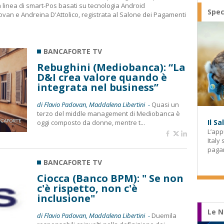
a linea di smart-Pos basati su tecnologia Android
Spec
dovan e Andreina D'Attolico, registrata al Salone dei Pagamenti
BANCAFORTE TV
Rebughini (Mediobanca): “La
D&I crea valore quando è
integrata nel business”
di Flavio Padovan, Maddalena Libertini -
Quasi un
terzo del middle management di Mediobanca è
Il S
oggi composto da donne, mentre t...
L’app
Italy
paga
BANCAFORTE TV
Ciocca (Banco BPM): " Se non
c'è rispetto, non c'è
inclusione"
Le N
di Flavio Padovan, Maddalena Libertini -
Duemila