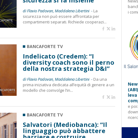
sicurezza si fa insieme”
Newsl
banch
di Flavio Padovan, Maddalena Libertini -
La
i com
sicurezza non può essere affrontata per
compartimenti separati. Richiede cooperazi...
BANCAFORTE TV
Indelicato (Credem): “I
diversity coach sono il perno
della nostra strategia D&I”
di Flavio Padovan, Maddalena Libertini -
Da una
News
prima iniziativa dedicata all’equità di genere a un
(ABI
modello che coinvolge l’in...
leva
comp
e poi
downl
BANCAFORTE TV
ricer
Salvatori (Mediobanca): “Il
linguaggio può abbattere
barriere e costruire