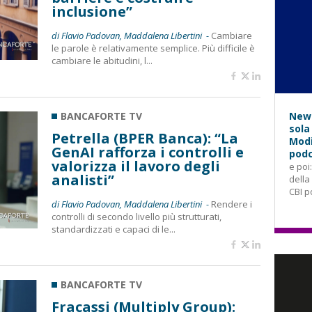
inclusione”
di Flavio Padovan, Maddalena Libertini -
Cambiare
le parole è relativamente semplice. Più difficile è
cambiare le abitudini, l...
BANCAFORTE TV
News
sola
Petrella (BPER Banca): “La
Modi
GenAI rafforza i controlli e
podc
valorizza il lavoro degli
e poi
analisti”
della
CBI p
di Flavio Padovan, Maddalena Libertini -
Rendere i
controlli di secondo livello più strutturati,
standardizzati e capaci di le...
BANCAFORTE TV
Fracassi (Multiply Group):