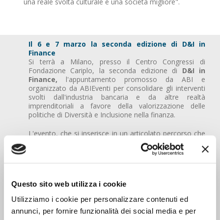
una reale svolta culturale e una società migliore".
Il 6 e 7 marzo la seconda edizione di D&I in
Finance
Si terrà a Milano, presso il Centro Congressi di
Fondazione Cariplo, la seconda edizione di
D&I in
Finance,
l'appuntamento promosso da ABI e
organizzato da ABIEventi per consolidare gli interventi
svolti dall'industria bancaria e da altre realtà
imprenditoriali a favore della valorizzazione delle
politiche di Diversità e Inclusione nella finanza.
L'evento, che si inserisce in un articolato percorso che
ABI sta sviluppando sui temi della diversità e
dell'inclusione, vuole offrire a banche, assicurazioni,
istituzioni e altre imprese momenti di approfondimento
sulla correlazione tra la cultura della diversità e
dell’accessibilità e le leve strategiche e di business.
Questo sito web utilizza i cookie
Tanti i temi che scandiranno le due giornate di lavori e
Utilizziamo i cookie per personalizzare contenuti ed
di tavole rotonde:
scopri qui il programma e i relatori
annunci, per fornire funzionalità dei social media e per
che animeranno l'evento