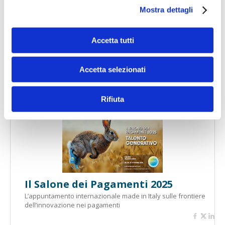
Mostra dettagli
Accetta tutti
Banche per l'inclusione
Accetta selezionati
Rifiuta
Speciali eventi
Il Salone dei Pagamenti 2025
L’appuntamento internazionale made in Italy sulle frontiere
dell’innovazione nei pagamenti