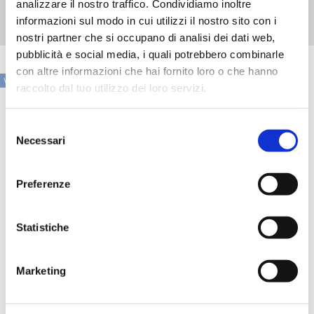
analizzare il nostro traffico. Condividiamo inoltre
Iscriviti gratuitamente qui
informazioni sul modo in cui utilizzi il nostro sito con i
nostri partner che si occupano di analisi dei dati web,
pubblicità e social media, i quali potrebbero combinarle
con altre informazioni che hai fornito loro o che hanno
VAI ALLA SEZIONE IN PRIMO PIANO
raccolto dal tuo utilizzo dei loro servizi.
Selezione
Necessari
del
consenso
Preferenze
Statistiche
Marketing
Speciali eventi