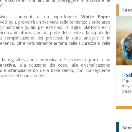
dei documenti, ma anche di proteggere e archiviare le
”.
Spec
vivo i contenuti di un approfondito
White Paper
(vedi
qui
), proporrà un’overview sulle tendenze e sulle aree
g finanziario (quali, per esempio, le digital platform ed il
 ricerca di informazioni da parte del cliente e la stipula dei
 la semplificazione dei processi, la data analysis e la
erience, oltre naturalmente ai temi della sicurezza e della
 la digitalizzazione armonica del processo porti a un
erativa
, alla riduzione dei costi, alla diversificazione
ioni e all’ampliamento della base clienti, con conseguente
Il S
azione dei finanziamenti.
L’app
Italy
paga
Banc