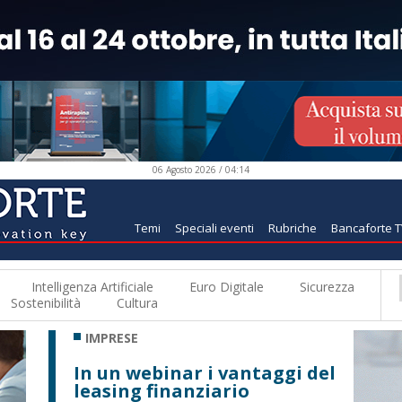
06 Agosto 2026 / 04:14
Temi
Speciali eventi
Rubriche
Bancaforte 
Intelligenza Artificiale
Euro Digitale
Sicurezza
Sostenibilità
Cultura
IMPRESE
In un webinar i vantaggi del
leasing finanziario