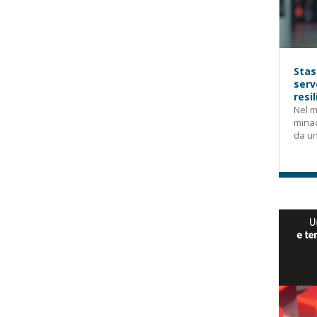
Stas
serv
resi
Nel m
mina
da un