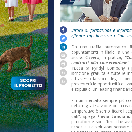
un’ora di formazione e informa
efficace, rapida e sicura. Con cas
Da una trafila burocratica f
appuntamenti in filiale, a una
sicura. Ovvero, in pratica,
“Co
contratti alla conservazione”
Intesa (a Kyndyl Company ) 
iscrizione gratuita e tutte le in
attraverso la voce degli esper
presenterà le opportunità e i van
e stipula di un leasing finanziar
«In un mercato sempre più com
nella digitalizzazione per costr
L’imperativo è semplificare l'acq
dati”, spiega
Flavia Lancioni,
piattaforme specifiche che as
risposta. Le soluzioni pensate p