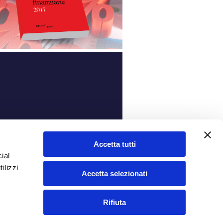
ità
Accetta tutti
ial
ilizzi
Accetta selezionati
Rifiuta