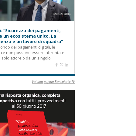
i: “Sicurezza dei pagamenti,
e un ecosistema unito. La
lienza è un lavoro di squadra”
ondo dei pagamenti digitali, le
cce non possono essere affrontate
 solo attore o da un singolo...
Vai alla pagina Bancaforte TV