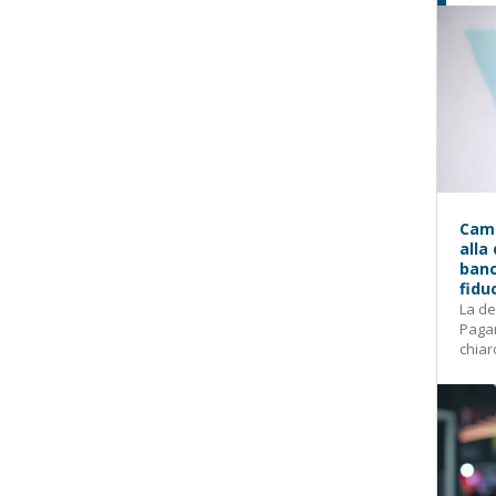
Camp
alla
banc
fidu
La de
Pagam
chiar