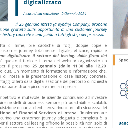
digitalizzato
A cura della redazione - 9 Gennaio 2024
Il 25 gennaio Intesa (a Kyndryl Company) propone
zione gratuita sulle opportunità di una customer journey
e history concrete e una guida a tutti gli step del processo.
itta di firme, pile caotiche di fogli, doppie copie e
 customer journey totalmente digitale, efficace, rapida e
me digitalizzare il settore del leasing: dalla firma dei
Spec
:
è questo il titolo e il tema del webinar organizzato da
per il prossimo
25 gennaio (dalle 11.30 alle 12.20
,
fo qui
). Un momento di formazione e informazione che,
ti di Intesa e la presentazione di case history concrete,
taggi offerti dalla digitalizzazione del percorso di richiesta
io da parte di una piccola e media impresa.
petitivo e mutevole, le aziende continuano ad investire
uire modelli di business sempre più adattabili e scalabili.
uisizione di nuovi clienti senza rinunciare alla sicurezza dei
 Head of Financial Services di Intesa
. “Implementare
sicurino una customer journey adeguata e completa è la
er il settore del leasing offrono la possibilità non solo di
Banc