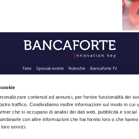
Temi
Speciali eventi
Rubriche
Bancaforte TV
i siamo
Newsletter
FeedRSS
Pubblicità
Privacy
Contatti
Accessibil
 cookie
rsonalizzare contenuti ed annunci, per fornire funzionalità dei soc
ostro traffico. Condividiamo inoltre informazioni sul modo in cui ut
Iscriviti alla Newsletter
partner che si occupano di analisi dei dati web, pubblicità e social
ombinarle con altre informazioni che hai fornito loro o che hanno
 loro servizi.