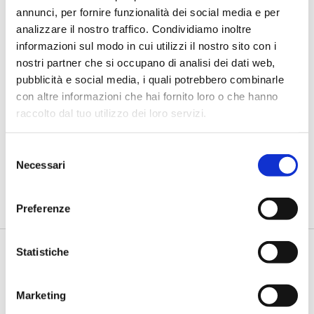
annunci, per fornire funzionalità dei social media e per
analizzare il nostro traffico. Condividiamo inoltre
informazioni sul modo in cui utilizzi il nostro sito con i
nostri partner che si occupano di analisi dei dati web,
pubblicità e social media, i quali potrebbero combinarle
con altre informazioni che hai fornito loro o che hanno
BANCHE E SICUREZZA 2019
raccolto dal tuo utilizzo dei loro servizi.
Bnl scende in campo per la cyber
sicurezza delle Pmi
Selezione
Necessari
di Flavio Padovan e Maddalena Libertini -
Bnl ha lanciato un
del
progetto innovativo per migliorare i livelli di sicurezza cyber
consenso
de...
Preferenze
Statistiche
Marketing