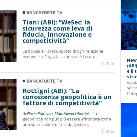
BANCAFORTE TV
Tiani (ABI): “WeSec: la
sicurezza come leva di
fiducia, innovazione e
competitività”
La fiducia è il presupposto di ogni relazione
economica. E oggi la sicurezza è la con...
News
(ABI
è il
stra
BANCAFORTE TV
e poi
secon
Rottigni (ABI): “La
l'inte
conoscenza geopolitica è un
fattore di competitività”
di Flavio Padovan, Maddalena Libertini -
La
geopolitica non può più essere affrontata come
una successione di crisi da gestire...