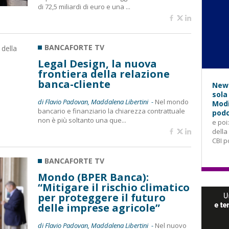
di 72,5 miliardi di euro e una ...
BANCAFORTE TV
Legal Design, la nuova
frontiera della relazione
banca-cliente
News
sola
di Flavio Padovan, Maddalena Libertini -
Nel mondo
Modi
bancario e finanziario la chiarezza contrattuale
podc
non è più soltanto una que...
e poi
della
CBI p
BANCAFORTE TV
Mondo (BPER Banca):
“Mitigare il rischio climatico
per proteggere il futuro
delle imprese agricole”
di Flavio Padovan, Maddalena Libertini -
Nel nuovo