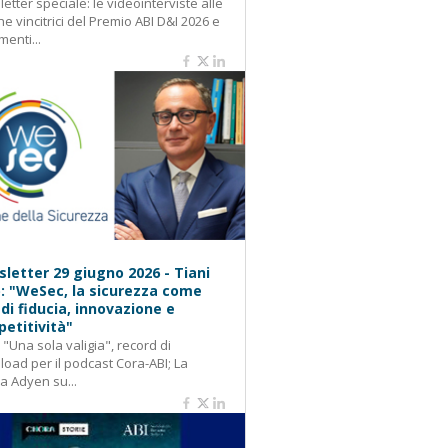
etter speciale: le videointerviste alle
e vincitrici del Premio ABI D&I 2026 e
menti...
letter 29 giugno 2026 - Tiani
): "WeSec, la sicurezza come
 di fiducia, innovazione e
etitività"
: "Una sola valigia", record di
oad per il podcast Cora-ABI; La
ca Adyen su...