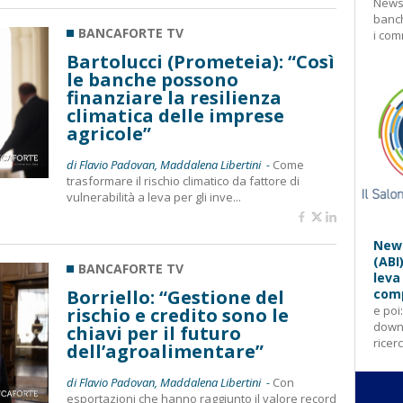
Newsl
banch
BANCAFORTE TV
i com
Bartolucci (Prometeia): “Così
le banche possono
finanziare la resilienza
climatica delle imprese
agricole”
di Flavio Padovan, Maddalena Libertini -
Come
trasformare il rischio climatico da fattore di
vulnerabilità a leva per gli inve...
News
(ABI
BANCAFORTE TV
leva
Borriello: “Gestione del
comp
e poi
rischio e credito sono le
downl
chiavi per il futuro
ricer
dell’agroalimentare”
di Flavio Padovan, Maddalena Libertini -
Con
esportazioni che hanno raggiunto il valore record