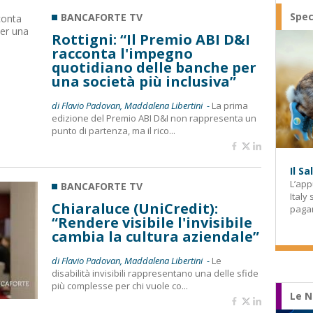
Spec
BANCAFORTE TV
Rottigni: “Il Premio ABI D&I
racconta l'impegno
quotidiano delle banche per
una società più inclusiva”
di Flavio Padovan, Maddalena Libertini -
La prima
edizione del Premio ABI D&I non rappresenta un
punto di partenza, ma il rico...
Il S
L’app
BANCAFORTE TV
Italy
Chiaraluce (UniCredit):
paga
“Rendere visibile l'invisibile
cambia la cultura aziendale”
di Flavio Padovan, Maddalena Libertini -
Le
disabilità invisibili rappresentano una delle sfide
più complesse per chi vuole co...
Le N