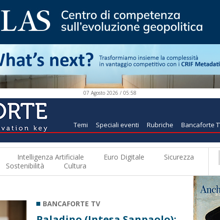
07 Agosto 2026 / 05:58
Temi
Speciali eventi
Rubriche
Bancaforte 
Intelligenza Artificiale
Euro Digitale
Sicurezza
Sostenibilità
Cultura
BANCAFORTE TV
Paladino (Intesa Sanpaolo):