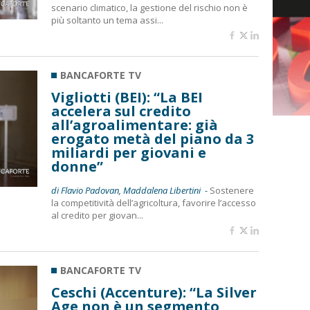
scenario climatico, la gestione del rischio non è
più soltanto un tema assi...
BANCAFORTE TV
Vigliotti (BEI): “La BEI
accelera sul credito
all’agroalimentare: già
erogato metà del piano da 3
miliardi per giovani e
donne”
di Flavio Padovan, Maddalena Libertini -
Sostenere
la competitività dell’agricoltura, favorire l’accesso
al credito per giovan...
BANCAFORTE TV
Ceschi (Accenture): “La Silver
Age non è un segmento