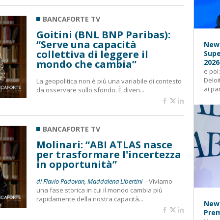
BANCAFORTE TV
Goitini (BNL BNP Paribas):
“Serve una capacità
News
collettiva di leggere il
Supe
mondo che cambia”
2026
e poi
Deloi
La geopolitica non è più una variabile di contesto
ai pa
da osservare sullo sfondo. È diven...
BANCAFORTE TV
Molinari: “ABI ATLAS nasce
per trasformare l'incertezza
in opportunità”
di Flavio Padovan, Maddalena Libertini -
Viviamo
una fase storica in cui il mondo cambia più
rapidamente della nostra capacità...
News
Prem