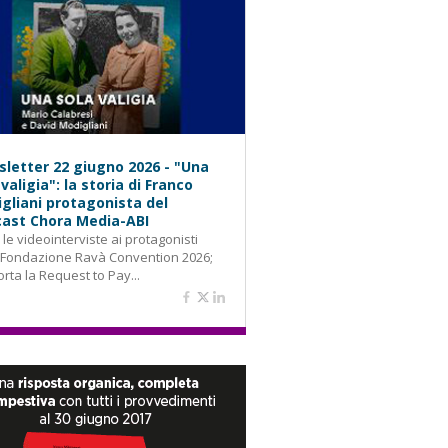
letter 22 giugno 2026 - "Una
 valigia": la storia di Franco
gliani protagonista del
ast Chora Media-ABI
: le videointerviste ai protagonisti
 Fondazione Ravà Convention 2026;
orta la Request to Pay...