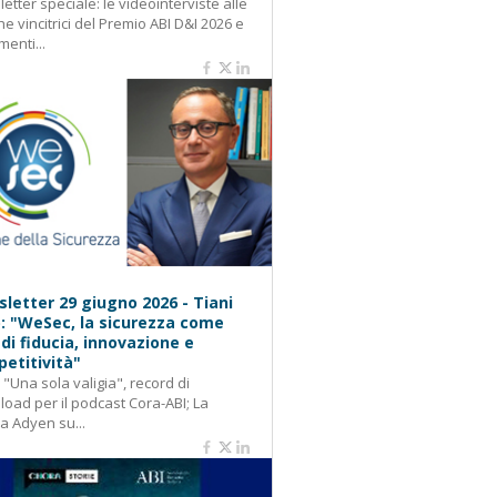
etter speciale: le videointerviste alle
e vincitrici del Premio ABI D&I 2026 e
menti...
letter 29 giugno 2026 - Tiani
): "WeSec, la sicurezza come
 di fiducia, innovazione e
etitività"
: "Una sola valigia", record di
oad per il podcast Cora-ABI; La
ca Adyen su...