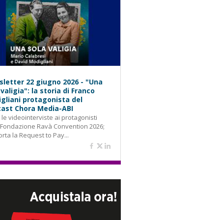
letter 22 giugno 2026 - "Una
 valigia": la storia di Franco
gliani protagonista del
ast Chora Media-ABI
: le videointerviste ai protagonisti
 Fondazione Ravà Convention 2026;
orta la Request to Pay...