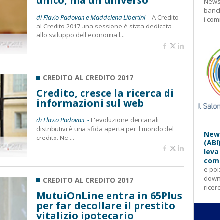
unico, ma un universo
Newsl
banch
di Flavio Padovan e Maddalena Libertini -
A Credito
i com
al Credito 2017 una sessione è stata dedicata
allo sviluppo dell'economia l...
CREDITO AL CREDITO 2017
Credito, cresce la ricerca di
informazioni sul web
di Flavio Padovan -
L'evoluzione dei canali
distributivi è una sfida aperta per il mondo del
News
credito. Ne ...
(ABI
leva
comp
e poi
downl
CREDITO AL CREDITO 2017
ricer
MutuiOnLine entra in 65Plus
per far decollare il prestito
vitalizio ipotecario