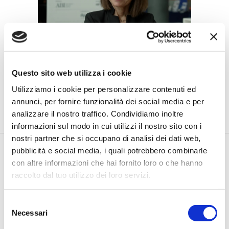
Petrella (BPER Banca): “La GenAI
rafforza i controlli e valorizza il
Questo sito web utilizza i cookie
lavoro degli analisti”
Utilizziamo i cookie per personalizzare contenuti ed
di Flavio Padovan, Maddalena Libertini -
Rendere i controlli di
annunci, per fornire funzionalità dei social media e per
secondo livello più strutturati, standardizzati e capaci di le...
analizzare il nostro traffico. Condividiamo inoltre
informazioni sul modo in cui utilizzi il nostro sito con i
nostri partner che si occupano di analisi dei dati web,
pubblicità e social media, i quali potrebbero combinarle
con altre informazioni che hai fornito loro o che hanno
raccolto dal tuo utilizzo dei loro servizi.
Selezione
Necessari
del
consenso