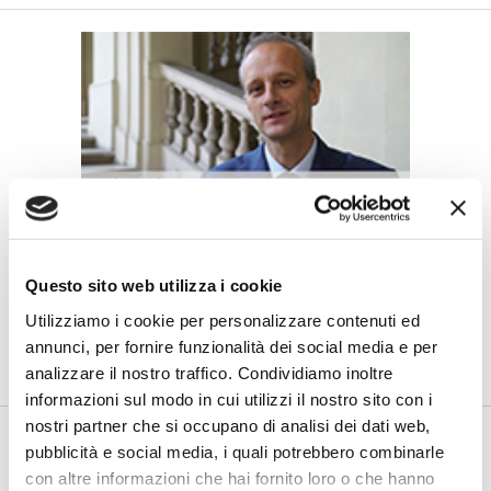
CREDITO AL CREDITO 2017
Credito, soluzioni innovative per gli
Questo sito web utilizza i cookie
over 60
Utilizziamo i cookie per personalizzare contenuti ed
di Flavio Padovan e Maddalena Libertini -
Focus sull'innovazione
annunci, per fornire funzionalità dei social media e per
all'edizione 2017 di Credito al Credito. Anche per gli over 60...
analizzare il nostro traffico. Condividiamo inoltre
informazioni sul modo in cui utilizzi il nostro sito con i
nostri partner che si occupano di analisi dei dati web,
pubblicità e social media, i quali potrebbero combinarle
con altre informazioni che hai fornito loro o che hanno