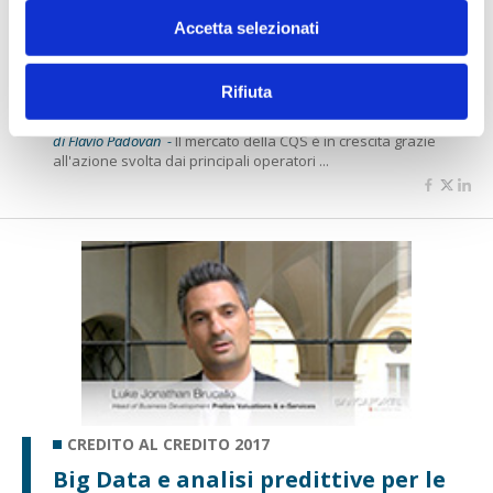
Accetta selezionati
CREDITO AL CREDITO 2017
Sanson (Pitagora): no a ritorni al
Rifiuta
passato per la Cessione del Quinto
di Flavio Padovan -
Il mercato della CQS è in crescita grazie
all'azione svolta dai principali operatori ...
CREDITO AL CREDITO 2017
Big Data e analisi predittive per le