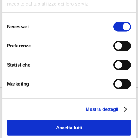
raccolto dal tuo utilizzo dei loro servizi.
Selezione
Necessari
del
consenso
CREDITO AL CREDITO 2017
Preferenze
Trasparenza, gli obiettivi del
Protocollo
Statistiche
di Flavio Padovan e Maddalena Libertini -
Fiaip ha sottoscritto il
Protocollo d'intesa sulla trasparenza nella mediazione credi...
Marketing
Mostra dettagli
Accetta tutti