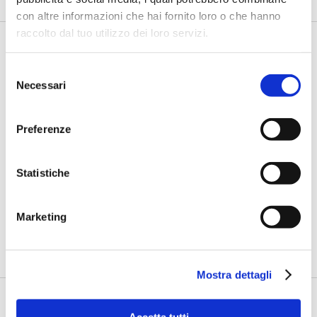
con altre informazioni che hai fornito loro o che hanno
raccolto dal tuo utilizzo dei loro servizi.
Selezione
Necessari
del
consenso
Preferenze
IL SALONE DEI PAGAMENTI 2019
Statistiche
Open banking, tre campi di azioni
concrete
Marketing
di Flavio Padovan -
L'open banking rappresenta una delle
principali opportunità per l'evoluzione dell'eco...
Mostra dettagli