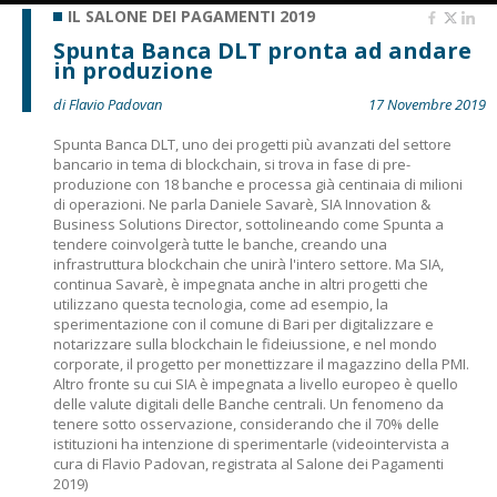
IL SALONE DEI PAGAMENTI 2019
Spunta Banca DLT pronta ad andare
in produzione
di Flavio Padovan
17 Novembre 2019
Spunta Banca DLT, uno dei progetti più avanzati del settore
bancario in tema di blockchain, si trova in fase di pre-
produzione con 18 banche e processa già centinaia di milioni
di operazioni. Ne parla Daniele Savarè, SIA Innovation &
Business Solutions Director, sottolineando come Spunta a
tendere coinvolgerà tutte le banche, creando una
infrastruttura blockchain che unirà l'intero settore. Ma SIA,
continua Savarè, è impegnata anche in altri progetti che
utilizzano questa tecnologia, come ad esempio, la
sperimentazione con il comune di Bari per digitalizzare e
notarizzare sulla blockchain le fideiussione, e nel mondo
corporate, il progetto per monettizzare il magazzino della PMI.
Altro fronte su cui SIA è impegnata a livello europeo è quello
delle valute digitali delle Banche centrali. Un fenomeno da
tenere sotto osservazione, considerando che il 70% delle
istituzioni ha intenzione di sperimentarle (videointervista a
cura di Flavio Padovan, registrata al Salone dei Pagamenti
2019)