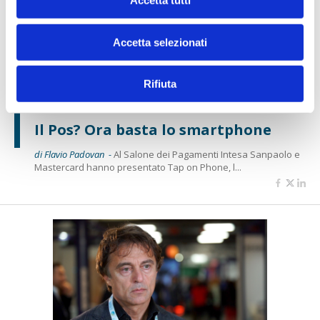
Accetta tutti
Accetta selezionati
Rifiuta
IL SALONE DEI PAGAMENTI 2019
Il Pos? Ora basta lo smartphone
di Flavio Padovan -
Al Salone dei Pagamenti Intesa Sanpaolo e
Mastercard hanno presentato Tap on Phone, l...