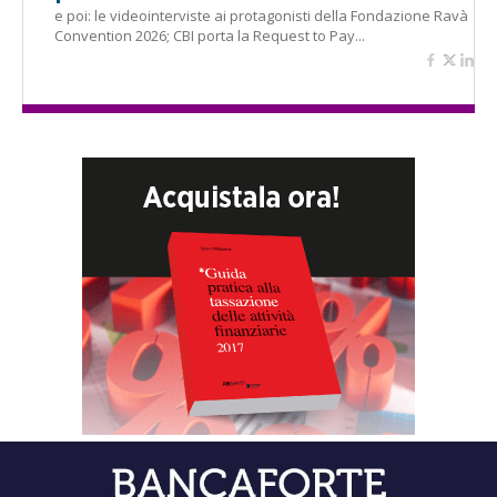
e poi: le videointerviste ai protagonisti della Fondazione Ravà
Convention 2026; CBI porta la Request to Pay...