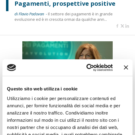
Pagamenti, prospettive positive
di Flavio Padovan -
Il settore dei pagamenti è in grande
evoluzione ed è in crescita ormai da qualche ann...
Questo sito web utilizza i cookie
IL SALONE DEI PAGAMENTI 2019
Utilizziamo i cookie per personalizzare contenuti ed
VAS, nuovi strumenti di
annunci, per fornire funzionalità dei social media e per
competizione
analizzare il nostro traffico. Condividiamo inoltre
informazioni sul modo in cui utilizzi il nostro sito con i
di Andreina D'Attolico -
Dopo aver accompagnato l'80% del
nostri partner che si occupano di analisi dei dati web,
settore bancario alla compliance alla PSD2 con CBI G...
pubblicità e social media, i quali potrebbero combinarle