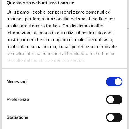
Questo sito web utilizza i cookie
di Andreina D'Attolico -
Dopo aver accompagnato l'80% del
Utilizziamo i cookie per personalizzare contenuti ed
settore bancario alla compliance alla PSD2 con CBI G...
annunci, per fornire funzionalità dei social media e per
analizzare il nostro traffico. Condividiamo inoltre
informazioni sul modo in cui utilizzi il nostro sito con i
nostri partner che si occupano di analisi dei dati web,
pubblicità e social media, i quali potrebbero combinarle
con altre informazioni che hai fornito loro o che hanno
raccolto dal tuo utilizzo dei loro servizi.
Selezione
Necessari
del
IL SALONE DEI PAGAMENTI 2019
consenso
Open banking, tre campi di azioni
Preferenze
concrete
di Flavio Padovan -
L'open banking rappresenta una delle
Statistiche
principali opportunità per l'evoluzione dell'eco...