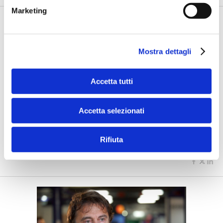
Marketing
Mostra dettagli
Accetta tutti
IL SALONE DEI PAGAMENTI 2019
Accetta selezionati
Il Pos? Ora basta lo smartphone
Rifiuta
di Flavio Padovan -
Al Salone dei Pagamenti Intesa Sanpaolo e
Mastercard hanno presentato Tap on Phone, l...