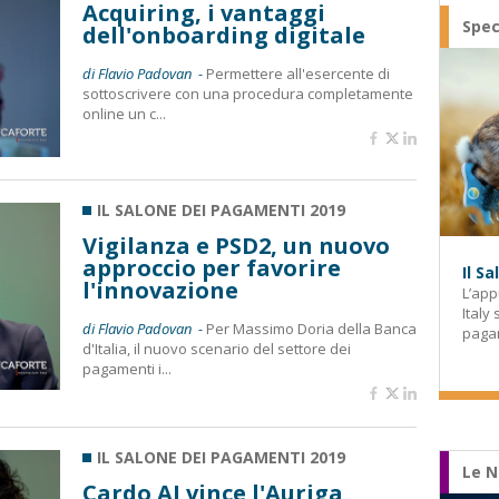
Acquiring, i vantaggi
Spec
dell'onboarding digitale
di Flavio Padovan -
Permettere all'esercente di
sottoscrivere con una procedura completamente
online un c...
IL SALONE DEI PAGAMENTI 2019
Vigilanza e PSD2, un nuovo
approccio per favorire
Il S
l'innovazione
L’app
Italy
di Flavio Padovan -
Per Massimo Doria della Banca
paga
d'Italia, il nuovo scenario del settore dei
pagamenti i...
IL SALONE DEI PAGAMENTI 2019
Le N
Cardo AI vince l'Auriga