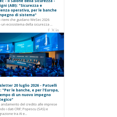
c - Il Salone della Sicurezza -
igni (ABI): "Sicurezza e
lienza operativa, per le banche
mpegno di sistema"
: i temi che guidano WeSec 2026
 un ecosistema della sicurezza ...
letter 20 luglio 2026 - Patuelli
): "Per le banche, e per l'Europa,
 tempo di un nuovo impegno
tegico"
: andamento del credito alle imprese
do i dati CRIF; Popescu (SAS) e
grazione tra AI e...