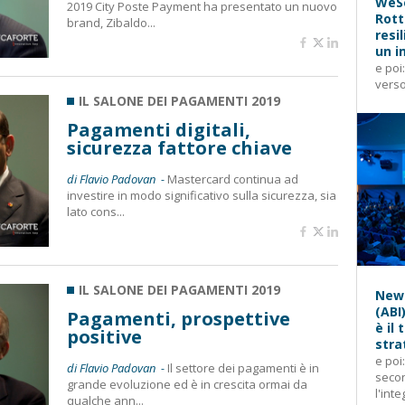
WeSe
2019 City Poste Payment ha presentato un nuovo
Rott
brand, Zibaldo...
resi
un i
e poi
verso
IL SALONE DEI PAGAMENTI 2019
Pagamenti digitali,
sicurezza fattore chiave
di Flavio Padovan -
Mastercard continua ad
investire in modo significativo sulla sicurezza, sia
lato cons...
IL SALONE DEI PAGAMENTI 2019
News
(ABI
Pagamenti, prospettive
è il
positive
stra
e poi
di Flavio Padovan -
Il settore dei pagamenti è in
secon
grande evoluzione ed è in crescita ormai da
l'inte
qualche ann...