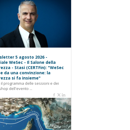
letter 5 agosto 2026 -
iale WeSec - Il Salone della
rezza - Stasi (CERTFin): "WeSec
e da una convinzione: la
rezza si fa insieme"
: il programma delle sessioni e dei
hop dell'evento ...