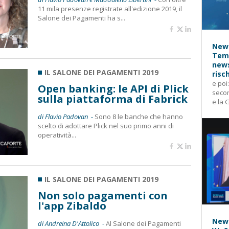
11 mila presenze registrate all'edizione 2019, il
Salone dei Pagamenti ha s...
News
Temp
news
IL SALONE DEI PAGAMENTI 2019
risc
e poi
Open banking: le API di Plick
secon
sulla piattaforma di Fabrick
e la 
di Flavio Padovan -
Sono 8 le banche che hanno
scelto di adottare Plick nel suo primo anni di
operatività...
IL SALONE DEI PAGAMENTI 2019
Non solo pagamenti con
l'app Zibaldo
News
di Andreina D'Attolico -
Al Salone dei Pagamenti