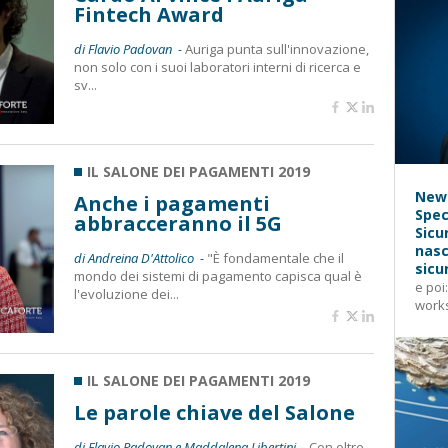
Fintech Award
di Flavio Padovan -
Auriga punta sull'innovazione,
non solo con i suoi laboratori interni di ricerca e
sv...
IL SALONE DEI PAGAMENTI 2019
News
Anche i pagamenti
Spec
abbracceranno il 5G
Sicu
nasc
di Andreina D'Attolico -
"È fondamentale che il
sicu
mondo dei sistemi di pagamento capisca qual è
e poi
l'evoluzione dei...
works
IL SALONE DEI PAGAMENTI 2019
Le parole chiave del Salone
di Flavio Padovan e Maddalena Libertini -
Con oltre