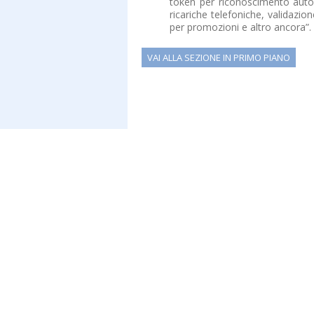
token per riconoscimento autom
ricariche telefoniche, validazi
per promozioni e altro ancora”.
VAI ALLA SEZIONE IN PRIMO PIANO