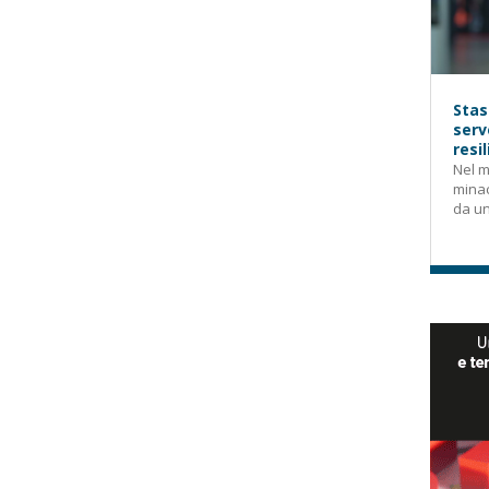
Stas
serv
resi
Nel m
mina
da un