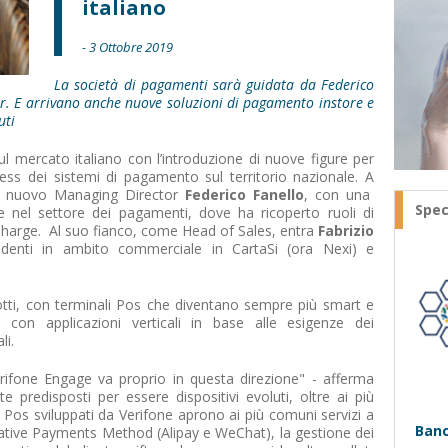
italiano
- 3 Ottobre 2019
La società di pagamenti sarà guidata da Federico
r. E arrivano anche nuove soluzioni di pagamento instore e
uti
ul mercato italiano con l’introduzione di nuove figure per
ness dei sistemi di pagamento sul territorio nazionale. A
il nuovo Managing Director
Federico Fanello
, con una
Spec
e nel settore dei pagamenti, dove ha ricoperto ruoli di
Charge. Al suo fianco, come Head of Sales, entra
Fabrizio
edenti in ambito commerciale in CartaSi (ora Nexi) e
otti, con terminali Pos che diventano sempre più smart e
ili con applicazioni verticali in base alle esigenze dei
li.
erifone Engage va proprio in questa direzione" - afferma
 predisposti per essere dispositivi evoluti, oltre ai più
Pos sviluppati da Verifone aprono ai più comuni servizi a
Banc
native Payments Method (Alipay e WeChat), la gestione dei