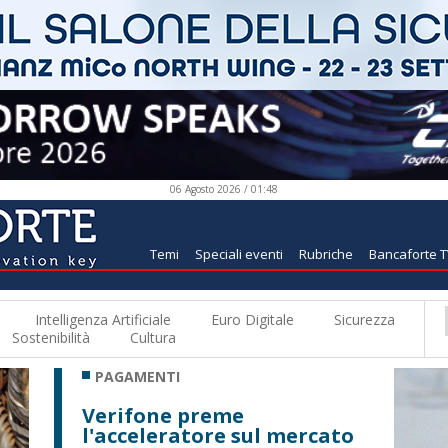
06 Agosto 2026 / 01:48
Temi
Speciali eventi
Rubriche
Bancaforte 
Intelligenza Artificiale
Euro Digitale
Sicurezza
Sostenibilità
Cultura
PAGAMENTI
Verifone preme
l'acceleratore sul mercato