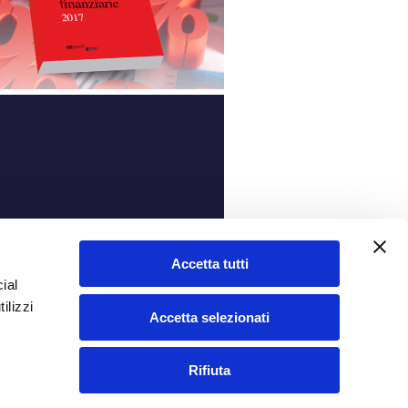
ità
Accetta tutti
ial
ilizzi
Accetta selezionati
Rifiuta