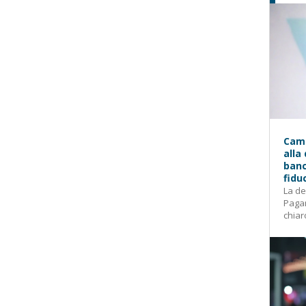
Camp
alla
banc
fidu
La de
Pagam
chiar