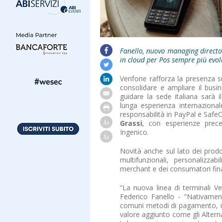
Fanello, nuovo managing directo
in cloud per Pos sempre più evol
Verifone rafforza la presenza s
consolidare e ampliare il busi
guidare la sede italiana sarà 
lunga esperienza internazional
responsabilità in PayPal e Safe
Grassi
, con esperienze prec
Ingenico.
Novità anche sul lato dei prod
multifunzionali, personalizzab
merchant e dei consumatori fina
“La nuova linea di terminali V
Federico Fanello - "Nativamente
comuni metodi di pagamento, i 
valore aggiunto come gli Alter