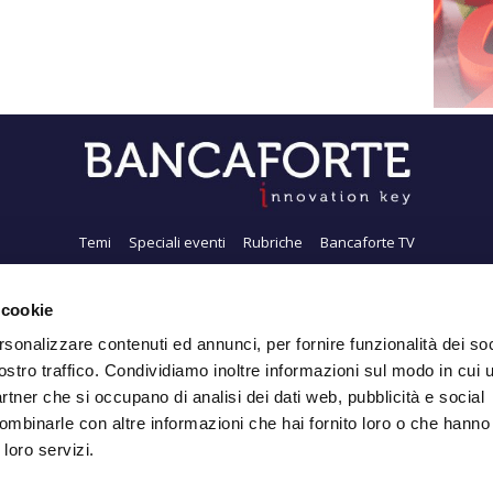
Temi
Speciali eventi
Rubriche
Bancaforte TV
i siamo
Newsletter
FeedRSS
Pubblicità
Privacy
Contatti
Accessibil
 cookie
rsonalizzare contenuti ed annunci, per fornire funzionalità dei soc
ostro traffico. Condividiamo inoltre informazioni sul modo in cui ut
Iscriviti alla Newsletter
partner che si occupano di analisi dei dati web, pubblicità e social
ombinarle con altre informazioni che hai fornito loro o che hanno
 loro servizi.