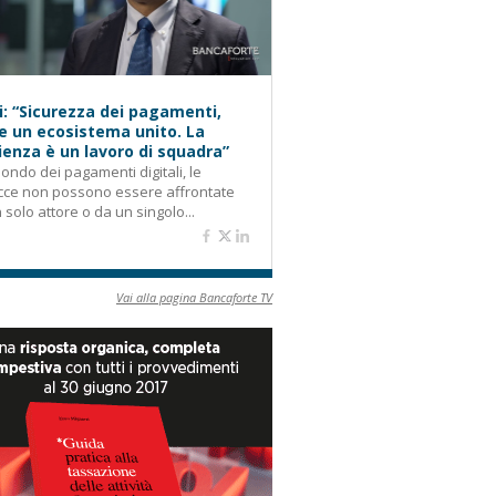
i: “Sicurezza dei pagamenti,
e un ecosistema unito. La
lienza è un lavoro di squadra”
ondo dei pagamenti digitali, le
cce non possono essere affrontate
 solo attore o da un singolo...
Vai alla pagina Bancaforte TV