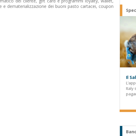
atico del cliente, gift card e programmi loyalty, wallet,
one e dematerializzazione dei buoni pasto cartacei, coupon
Spec
Il S
L’app
Italy
paga
Banc