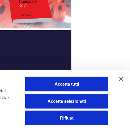
ità
Accetta tutti
ial
ilizzi
Accetta selezionati
Rifiuta