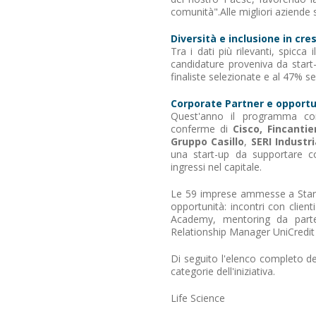
comunità".Alle migliori aziende
Diversità e inclusione in cre
Tra i dati più rilevanti, spicca
candidature proveniva da start
finaliste selezionate e al 47% s
Corporate Partner e opportun
Quest'anno il programma cont
conferme di
Cisco, Fincantie
Gruppo Casillo
,
SERI Industri
una start-up da supportare co
ingressi nel capitale.
Le 59 imprese ammesse a Start
opportunità: incontri con clien
Academy, mentoring da parte 
Relationship Manager UniCredit
Di seguito l'elenco completo dell
categorie dell'iniziativa.
Life Science