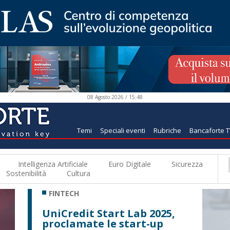
08 Agosto 2026 / 15:48
Temi
Speciali eventi
Rubriche
Bancaforte 
Intelligenza Artificiale
Euro Digitale
Sicurezza
Sostenibilità
Cultura
FINTECH
UniCredit Start Lab 2025,
proclamate le start-up