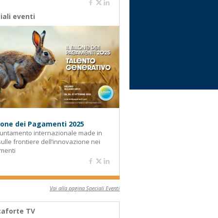
iali eventi
alone dei Pagamenti 2025
untamento internazionale made in
 sulle frontiere dell’innovazione nei
menti
Vai alla pagina Speciali Eventi
aforte TV