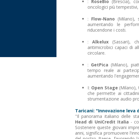
:
RoseBio
(Brescia), c
oncologici più tempestivi, 
:
Flow-Nano
(Milano), s
aumentando le perform
riducendone i costi.
:
Alkelux
(Sassari), che
antimicrobici capaci di a
circolare.
:
GetPica
(Milano), pia
tempo reale ai partecip
aumentando l'engagemen
I:
Open Stage
(Milano), 
che permette ai cittadini
strumentazione audio pro
Taricani: "Innovazione leva d
"Il panorama italiano delle s
Head di UniCredit Italia
- co
Sostenere queste giovani impre
anni, significa promuovere l'in
del nostro Paese, favorendo la 