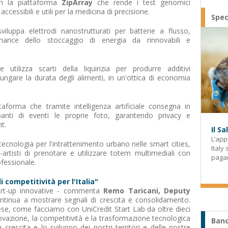
on la piattaforma
ZipArray
che rende i test genomici
accessibili e utili per la medicina di precisione.
Spec
viluppa elettrodi nanostrutturati per batterie a flusso,
ance dello stoccaggio di energia da rinnovabili e
 utilizza scarti della liquirizia per produrre additivi
llungare la durata degli alimenti, in un'ottica di economia
ttaforma che tramite intelligenza artificiale consegna in
anti di eventi le proprie foto, garantendo privacy e
t.
Il S
L’app
tecnologia per l'intrattenimento urbano nelle smart cities,
Italy
-artisti di prenotare e utilizzare totem multimediali con
paga
fessionale.
i competitività per l'Italia"
tart-up innovative - commenta
Remo Taricani, Deputy
ntinua a mostrare segnali di crescita e consolidamento.
se, come facciamo con UniCredit Start Lab da oltre dieci
novazione, la competitività e la trasformazione tecnologica
Banc
crescita e lo sviluppo dei nostri territori e delle nostre