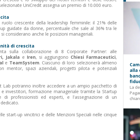
 selezionate UniCredit assegna un premio di 10.000 euro.
scita
 il ruolo crescente della leadership femminile: il 21% delle
-up guidate da donne, percentuale che sale al 36% tra le
e si considerano anche le posizioni manageriali.
ità di crescita
a sulla collaborazione di 8 Corporate Partner: alle
ri, Jakala
e
Iren
, si aggiungono
Chiesi Farmaceutici
,
al
e
TeamSystem
. Ciascuno di loro selezionerà almeno
Camp
n mentor, spazi aziendali, progetti pilota e potenziali
alla
banc
fidu
 Lab potranno inoltre accedere a un ampio pacchetto di
La de
ti e investitori, formazione manageriale tramite la Startup
Pagam
di professionisti ed esperti, e l'assegnazione di un
chiar
 dedicato.
e start-up vincitrici e delle Menzioni Speciali nelle cinque