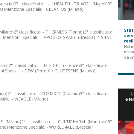
Brescia)2° classificato: - HEALTH TRIAGE (Napoli)3°
ma)Menzione Speciale: - CLEAN OS (Milano)
Stas
ilano)2° classificato: - THERNESS (Torino)3° classificato:
serv
Menzioni Speciali: - APOGEO SPACE (Brescia) / SIEVE
resi
Nel m
mina
da un
ari)2° classificato: - ID EIGHT (Firenze)3° classificato: -
i Speciali: - DEW (Fermo) / GLUTESENS (Milano)
ano)2° classificato: - COSMICO (Catania)3° classificato: -
ciale: - WEAGLE (Milano)
E (Milano)2° classificato: - CULTIPHARM (Mantova)3°
ilano)Menzione Speciale: - WORLD4ALL (Brescia)