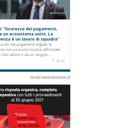
i: “Sicurezza dei pagamenti,
e un ecosistema unito. La
lienza è un lavoro di squadra”
ondo dei pagamenti digitali, le
cce non possono essere affrontate
 solo attore o da un singolo...
Vai alla pagina Bancaforte TV