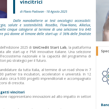
vincitrici
di Flavio Padovan - 18 Agosto 2025
Dalle nanobatterie ai test oncologici accessibili:
gia, salute e sostenibilità. RoseBio, Flow-Nano, Alkelux,
elle cinque categorie al termine di una selezione tra 640
e più donne al timone delle start-up: il 36% delle finaliste
 dell'edizione 2025 di
UniCredit Start Lab
, la piattaforma
Spec
ta alle start-up e PMI innovative italiane. Una selezione
l'ecosistema nazionale e la capacità del programma di
ori più strategici per il futuro.
ndidature da tutta Italia, al termine di un road show in 7
0 partner tra incubatori, acceleratori e università. In 12
alutato circa 9.000 progetti imprenditoriali e accompagnato
orsi di crescita.
ogetti vincitori
zione rappresentano innovazioni ad alto impatto in settori
Banc