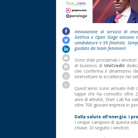
innovazione al servizio di ener
GetPica e Open Stage vincono n
candidature e 59 finaliste. Sempr
guidato da team femminili
Sono stati proclamati i vincitori
di business di
UniCredit
dedica
che conferma il dinamismo del
intercettare le eccellenze nei sett
Quest'anno sono arrivate 640 ca
tappe che ha coinvolto oltre 20
anni di attività, Start Lab ha v
oltre 700 giovani imprese in perc
Dalla salute all'energia: i pr
I cinque campioni di questa edi
chiave. Di seguito i vincitori: