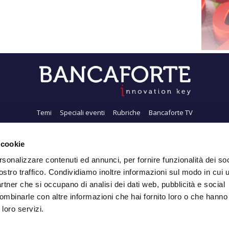
Temi
Speciali eventi
Rubriche
Bancaforte TV
i siamo
Newsletter
FeedRSS
Pubblicità
Privacy
Contatti
Accessibil
 cookie
rsonalizzare contenuti ed annunci, per fornire funzionalità dei soc
ostro traffico. Condividiamo inoltre informazioni sul modo in cui ut
Iscriviti alla Newsletter
partner che si occupano di analisi dei dati web, pubblicità e social
ombinarle con altre informazioni che hai fornito loro o che hanno
 loro servizi.