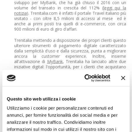
sviluppo per MyBank, che ha già chiuso il 2016 con un
volume del transato in crescita del 112% (
leggi qui la
notizia
). Trenitalia.com è infatti il portale Travel italiano più
visitato - con oltre 8,5 milioni di accessi al mese  ed è
anche ai primi posti tra quelli di e-commerce, con circa
900 milioni di euro di giro d'affari.
Trenitalia mettendo a disposizione dei propri clienti questo
ulteriore strumenti di pagamento digitale caratterizzato
dalla semplicità d'uso e dalla sicurezza, punta a migliorare
ancora la customer experience. Inoltre, insieme
all'attivazione di
MyBank
, Trenitalia ha lanciato altre due
iniziative digital: l'opportunità, per i clienti che acquistano
un biglietto sul suo sito web, di ricevere nella propria
casella di posta elettronica informazioni push
sull'andamento del treno scelto o un promemoria di
viaggio (servizio al momento attivo solo per Frecciarossa
e Frecciargento, ma che presto verrà esteso ad altre
categorie di treni); l'accordo con la piattaforma online
Questo sito web utilizza i cookie
musement.com che permette ai viaggiatori di Trenitalia di
Utilizziamo i cookie per personalizzare contenuti ed
scegliere tour, visite ai musei, attrazioni turistiche,
partecipazione a eventi o visite guidate nelle città e nei
annunci, per fornire funzionalità dei social media e per
dintorni delle zone scelte come meta del proprio viaggio.
analizzare il nostro traffico. Condividiamo inoltre
informazioni sul modo in cui utilizzi il nostro sito con i