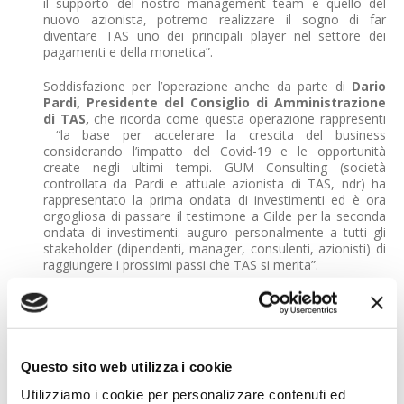
il supporto del nostro management team e quello del
nuovo azionista, potremo realizzare il sogno di far
diventare TAS uno dei principali player nel settore dei
pagamenti e della monetica”.
Soddisfazione per l’operazione anche da parte di
Dario
Pardi, Presidente del Consiglio di Amministrazione
di TAS,
che ricorda come questa operazione rappresenti
“la base per accelerare la crescita del business
considerando l’impatto del Covid-19 e le opportunità
create negli ultimi tempi. GUM Consulting (società
controllata da Pardi e attuale azionista di TAS, ndr) ha
rappresentato la prima ondata di investimenti ed è ora
orgogliosa di passare il testimone a Gilde per la seconda
ondata di investimenti: auguro personalmente a tutti gli
stakeholder (dipendenti, manager, consulenti, azionisti) di
raggiungere i prossimi passi che TAS si merita”.
Per Gilde l’acquisizione di TAS rappresenta il primo
investimento in Italia, ricordano in una nota
Giuseppe
Franze, Partner e Head of Italy, e Gianluigi Manna,
Partner di Gilde
. “TAS rappresenta un’eccellenza nel
panorama Fintech italiano, essendo il principale
Questo sito web utilizza i cookie
sviluppatore di soluzioni software nel settore della
Utilizziamo i cookie per personalizzare contenuti ed
monetica e dei pagamenti” e quindi, spiegano, rientra