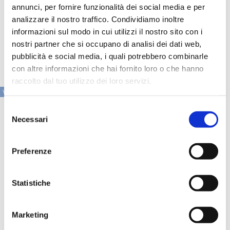
perfettamente nel target del fondo, “continuamente alla
annunci, per fornire funzionalità dei social media e per
ricerca di società leader in settori con elevate prospettive
analizzare il nostro traffico. Condividiamo inoltre
di crescita, forte management team e molteplici leve per
informazioni sul modo in cui utilizzi il nostro sito con i
la creazione di valore”. Gilde, concludono, aiuterà TAS
nello sviluppo del business, sia per via organica che
nostri partner che si occupano di analisi dei dati web,
attraverso acquisizioni”.
pubblicità e social media, i quali potrebbero combinarle
con altre informazioni che hai fornito loro o che hanno
raccolto dal tuo utilizzo dei loro servizi.
VAI ALLA SEZIONE IN PRIMO PIANO
Selezione
Necessari
del
consenso
Preferenze
Statistiche
Marketing