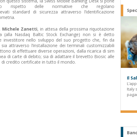
. Con questo sistema, la Swiss Mobile Banking Desk si pone
o rispetto delle normative che regolano
Spec
elevati standard di sicurezza attraverso l’identificazione
ometria.
o,
Michele Zanetti
, in attesa della prossima riquotazione
ta (alla Nasdaq Baltic Stock Exchange) non si è detto
e investitore nello sviluppo del suo progetto che, fin da
sia attraverso l’installazione dei terminali customizzabili
o di effettuare diverse operazioni, dalla ricarica di sim
a di carte di debito; sia di adattare il brevetto Biosic alle
i credito certificate in tutto il mondo.
Il S
L’app
Italy
paga
Banc