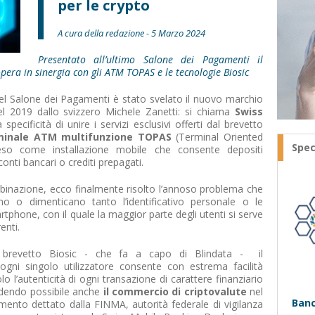
per le crypto
A cura della redazione - 5 Marzo 2024
Presentato all’ultimo Salone dei Pagamenti il
pera in sinergia con gli ATM TOPAS e le tecnologie Biosic
del Salone dei Pagamenti è stato svelato il nuovo marchio
el 2019 dallo svizzero Michele Zanetti: si chiama
Swiss
specificità di unire i servizi esclusivi offerti dal brevetto
minale ATM multifunzione TOPAS
(Terminal Oriented
Spec
eso come installazione mobile che consente depositi
conti bancari o crediti prepagati.
binazione, ecco finalmente risolto l’annoso problema che
o o dimenticano tanto l’identificativo personale o le
phone, con il quale la maggior parte degli utenti si serve
enti.
el brevetto Biosic - che fa a capo di Blindata - il
ogni singolo utilizzatore consente con estrema facilità
o l’autenticità di ogni transazione di carattere finanziario
endendo possibile anche
il commercio di criptovalute
nel
Banc
amento dettato dalla FINMA, autorità federale di vigilanza