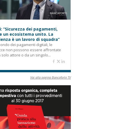
i: “Sicurezza dei pagamenti,
e un ecosistema unito. La
lienza è un lavoro di squadra”
ondo dei pagamenti digitali, le
cce non possono essere affrontate
 solo attore o da un singolo...
Vai alla pagina Bancaforte TV