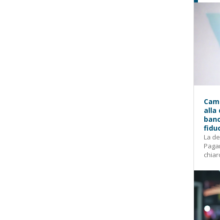
Camp
alla
banc
fidu
La de
Pagam
chiar