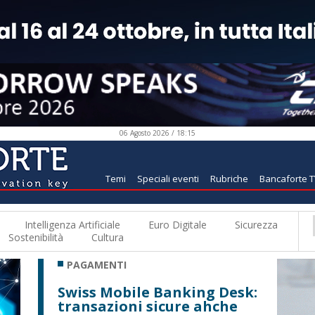
06 Agosto 2026 / 18:15
Temi
Speciali eventi
Rubriche
Bancaforte 
Intelligenza Artificiale
Euro Digitale
Sicurezza
Sostenibilità
Cultura
PAGAMENTI
Swiss Mobile Banking Desk:
transazioni sicure ahche