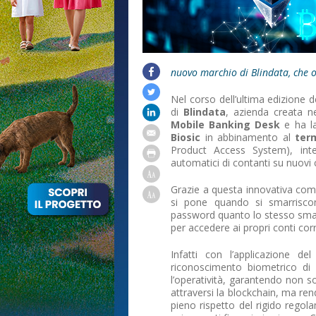
nuovo marchio di Blindata, che o
Nel corso dell’ultima edizione 
di
Blindata
, azienda creata n
Mobile Banking Desk
e ha la 
Biosic
in abbinamento al
ter
Product Access System), int
automatici di contanti su nuovi 
Grazie a questa innovativa com
si pone quando si smarriscon
password quanto lo stesso smart
per accedere ai propri conti corr
Infatti con l’applicazione d
riconoscimento biometrico di 
l’operatività, garantendo non sol
attraversi la blockchain, ma r
pieno rispetto del rigido regol