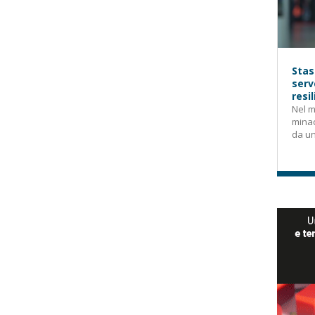
Stas
serv
resi
Nel m
mina
da un