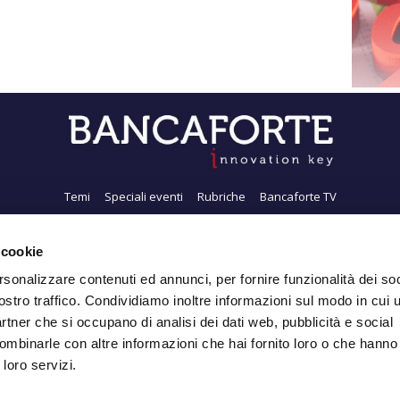
Temi
Speciali eventi
Rubriche
Bancaforte TV
i siamo
Newsletter
FeedRSS
Pubblicità
Privacy
Contatti
Accessibil
 cookie
rsonalizzare contenuti ed annunci, per fornire funzionalità dei soc
ostro traffico. Condividiamo inoltre informazioni sul modo in cui ut
Iscriviti alla Newsletter
partner che si occupano di analisi dei dati web, pubblicità e social
ombinarle con altre informazioni che hai fornito loro o che hanno
 loro servizi.